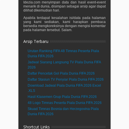
Idezia.com menyimpan data dan hasil event-event
menarik di dunia, disimpan sebagai arsip agar dapat
dilihat dikemudian hari.
Apabila terdapat kesalahan isi/data pada halaman
yang kami sediakan, kami harapkan pembaca
bersedia mengkoreksinya dengan mengisi komentar
pada halaman tersebut. Salam.
Arsip Terbaru
Urutan Ranking FIFA 48 Timnas Peserta Piala
Dunia FIFA 2026
Jadwal Siarang Langsung TV Piala Dunia FIFA
2026
Daftar Pencetak Gol Piala Dunia FIFA 2026
Daftar Stasiun TV Penyiar Piala Dunia FIFA 2026
Download Jadwal Piala Dunia FIFA 2026 Excel
.XLS
Hasil Klasemen Grup Piala Dunia FIFA 2026
48 Logo Timnas Peserta Piala Dunia FIFA 2026
Skuad Timnas Bosnia dan Herzegovina Piala
Dunia FIFA 2026
Shortcut Links