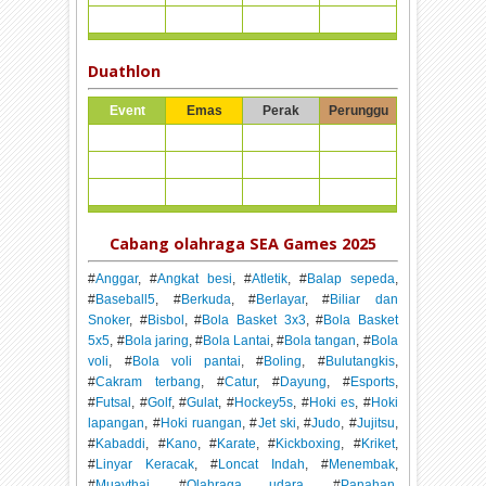
Duathlon
Event
Emas
Perak
Perunggu
Cabang olahraga SEA Games 2025
#
Anggar
, #
Angkat besi
, #
Atletik
, #
Balap sepeda
,
#
Baseball5
, #
Berkuda
, #
Berlayar
, #
Biliar dan
Snoker
, #
Bisbol
, #
Bola Basket 3x3
, #
Bola Basket
5x5
, #
Bola jaring
, #
Bola Lantai
, #
Bola tangan
, #
Bola
voli
, #
Bola voli pantai
, #
Boling
, #
Bulutangkis
,
#
Cakram terbang
, #
Catur
, #
Dayung
, #
Esports
,
#
Futsal
, #
Golf
, #
Gulat
, #
Hockey5s
, #
Hoki es
, #
Hoki
lapangan
, #
Hoki ruangan
, #
Jet ski
, #
Judo
, #
Jujitsu
,
#
Kabaddi
, #
Kano
, #
Karate
, #
Kickboxing
, #
Kriket
,
#
Linyar Keracak
, #
Loncat Indah
, #
Menembak
,
#
Muaythai
, #
Olahraga udara
, #
Panahan
,