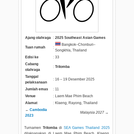
Ajang olahraga
:
2025 Southeast Asian Games
Bangkok–Chonburi–
Tuan rumah
:
Songkhla, Thailand
Edisi ke
:
33
Cabang
:
Trilomba
olahraga
Tanggal
:
16 – 19 Desember 2025
pelaksanaan
Jumlah emas
:
11
Venue
:
Laem Mae Phim Beach
Alamat
:
Klaeng, Rayong, Thailand
←
Cambodia
Malaysia 2027
→
2023
Turnamen
Trilomba
di
SEA Games Thailand 2025
dilaksanakan di
Laem Mae Phim Beach, Klaeng,