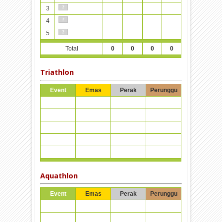
3
4
5
Total
0
0
0
0
Triathlon
Event
Emas
Perak
Perunggu
Aquathlon
Event
Emas
Perak
Perunggu