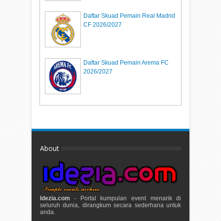
Daftar Skuad Pemain Real Madrid
CF 2026/2027
Daftar Skuad Pemain Arema FC
2026/2027
About
Idezia.com
- Portal kumpulan event menarik di
seluruh dunia, dirangkum secara sederhana untuk
anda.