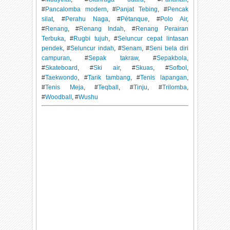
#
Pancalomba modern
, #
Panjat Tebing
, #
Pencak
silat
, #
Perahu Naga
, #
Pétanque
, #
Polo Air
,
#
Renang
, #
Renang Indah
, #
Renang Perairan
Terbuka
, #
Rugbi tujuh
, #
Seluncur cepat lintasan
pendek
, #
Seluncur indah
, #
Senam
, #
Seni bela diri
campuran
, #
Sepak takraw
, #
Sepakbola
,
#
Skateboard
, #
Ski air
, #
Skuas
, #
Sofbol
,
#
Taekwondo
, #
Tarik tambang
, #
Tenis lapangan
,
#
Tenis Meja
, #
Teqball
, #
Tinju
, #
Trilomba
,
#
Woodball
, #
Wushu