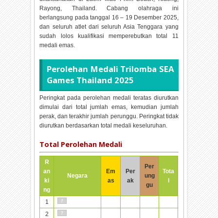
Rayong, Thailand. Cabang olahraga ini
berlangsung pada tanggal
16 – 19 Desember 2025,
dan seluruh atlet dari seluruh Asia Tenggara yang
sudah lolos kualifikasi memperebutkan total
11
medali emas.
Perolehan Medali
Trilomba SEA
Games Thailand 2025
Peringkat pada perolehan medali teratas diurutkan
dimulai dari total jumlah emas, kemudian jumlah
perak, dan terakhir jumlah perunggu. Peringkat tidak
diurutkan berdasarkan total medali keseluruhan.
Total Perolehan Medali
R
Per
an
Em
Per
Tota
Negara
ung
ki
as
ak
l
gu
ng
1
2