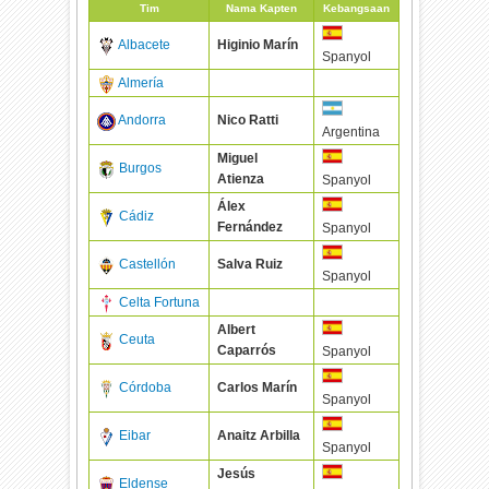
Tim
Nama Kapten
Kebangsaan
Albacete
Higinio Marín
Spanyol
Almería
Andorra
Nico Ratti
Argentina
Miguel
Burgos
Atienza
Spanyol
Álex
Cádiz
Fernández
Spanyol
Castellón
Salva Ruiz
Spanyol
Celta Fortuna
Albert
Ceuta
Caparrós
Spanyol
Córdoba
Carlos Marín
Spanyol
Eibar
Anaitz Arbilla
Spanyol
Jesús
Eldense