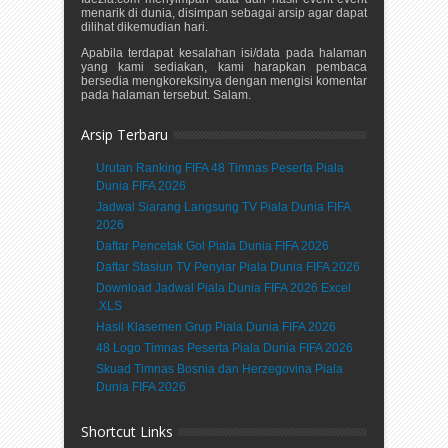
menarik di dunia, disimpan sebagai arsip agar dapat
dilihat dikemudian hari.
Apabila terdapat kesalahan isi/data pada halaman
yang kami sediakan, kami harapkan pembaca
bersedia mengkoreksinya dengan mengisi komentar
pada halaman tersebut. Salam.
Arsip Terbaru
Urutan Ranking FIFA 48 Timnas Peserta Piala
Dunia FIFA 2026
Jadwal Siarang Langsung TV Piala Dunia FIFA
2026
Daftar Pencetak Gol Piala Dunia FIFA 2026
Daftar Stasiun TV Penyiar Piala Dunia FIFA 2026
Download Jadwal Piala Dunia FIFA 2026 Excel
.XLS
Hasil Klasemen Grup Piala Dunia FIFA 2026
48 Logo Timnas Peserta Piala Dunia FIFA 2026
Skuad Timnas Bosnia dan Herzegovina Piala
Dunia FIFA 2026
Shortcut Links