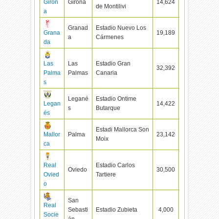
Giron
Girona
14,624
de Montilivi
a
Granad
Estadio Nuevo Los
Grana
19,189
a
Cármenes
da
Las
Las
Estadio Gran
32,392
Palma
Palmas
Canaria
s
Legané
Estadio Ontime
Legan
14,422
s
Butarque
és
Estadi Mallorca Son
Mallor
Palma
23,142
Moix
ca
Real
Estadio Carlos
Oviedo
30,500
Ovied
Tartiere
o
San
Real
Sebasti
Estadio Zubieta
4,000
Socie
án