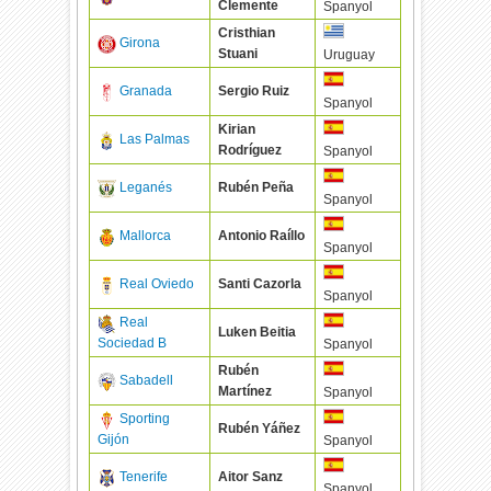
Clemente
Spanyol
Cristhian
Girona
Stuani
Uruguay
Granada
Sergio Ruiz
Spanyol
Kirian
Las Palmas
Rodríguez
Spanyol
Leganés
Rubén Peña
Spanyol
Mallorca
Antonio Raíllo
Spanyol
Real Oviedo
Santi Cazorla
Spanyol
Real
Luken Beitia
Sociedad B
Spanyol
Rubén
Sabadell
Martínez
Spanyol
Sporting
Rubén Yáñez
Gijón
Spanyol
Tenerife
Aitor Sanz
Spanyol