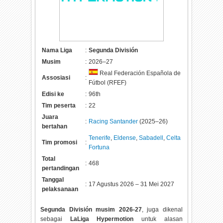
Nama Liga
:
Segunda División
Musim
:
2026–27
Real Federación Española de
Assosiasi
:
Fútbol (RFEF)
Edisi ke
:
96th
Tim peserta
:
22
Juara
:
Racing Santander
(2025–26)
bertahan
Tenerife
,
Eldense
,
Sabadell
,
Celta
Tim promosi
:
Fortuna
Total
:
468
pertandingan
Tanggal
:
17 Agustus 2026 – 31 Mei 2027
pelaksanaan
Segunda División musim 2026-27
, juga dikenal
sebagai
LaLiga Hypermotion
untuk alasan