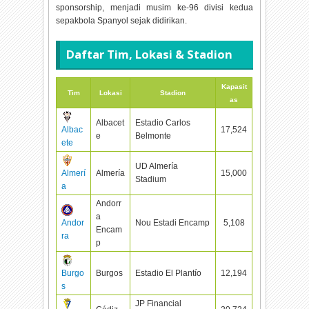
sponsorship, menjadi musim ke-96 divisi kedua
sepakbola Spanyol sejak didirikan.
Daftar Tim, Lokasi & Stadion
Kapasit
Tim
Lokasi
Stadion
as
Albacet
Estadio Carlos
Albac
17,524
e
Belmonte
ete
UD Almería
Almerí
Almería
15,000
Stadium
a
Andorr
a
Andor
Nou Estadi Encamp
5,108
Encam
ra
p
Burgo
Burgos
Estadio El Plantío
12,194
s
JP Financial