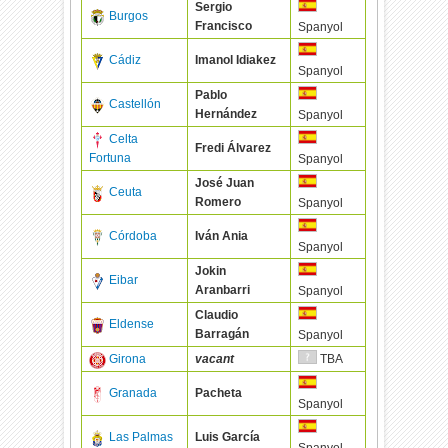
Sergio
Burgos
Francisco
Spanyol
Cádiz
Imanol Idiakez
Spanyol
Pablo
Castellón
Hernández
Spanyol
Celta
Fredi Álvarez
Fortuna
Spanyol
José Juan
Ceuta
Romero
Spanyol
Córdoba
Iván Ania
Spanyol
Jokin
Eibar
Aranbarri
Spanyol
Claudio
Eldense
Barragán
Spanyol
Girona
vacant
TBA
Granada
Pacheta
Spanyol
Las Palmas
Luis García
Spanyol