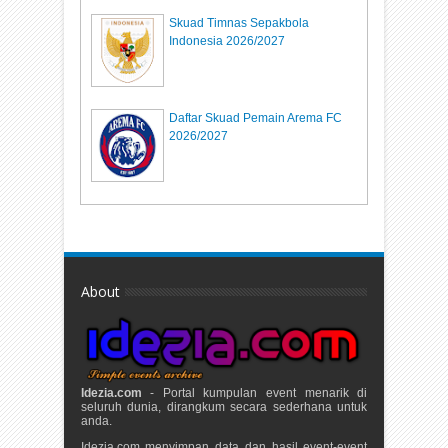
Skuad Timnas Sepakbola
Indonesia 2026/2027
Daftar Skuad Pemain Arema FC
2026/2027
About
Idezia.com
- Portal kumpulan event menarik di
seluruh dunia, dirangkum secara sederhana untuk
anda.
Idezia.com menyimpan data dan hasil event-event