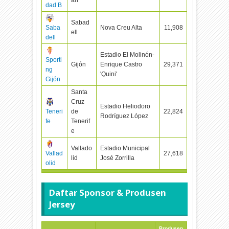
dad B
Sabad
Saba
Nova Creu Alta
11,908
ell
dell
Estadio El Molinón-
Sporti
Gijón
Enrique Castro
29,371
ng
'Quini'
Gijón
Santa
Cruz
Estadio Heliodoro
Teneri
de
22,824
Rodríguez López
fe
Tenerif
e
Vallado
Estadio Municipal
Vallad
27,618
lid
José Zorrilla
olid
Daftar Sponsor & Produsen
Jersey
Produsen