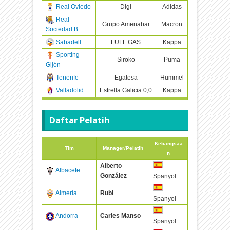
Real Oviedo
Digi
Adidas
Real
Grupo Amenabar
Macron
Sociedad B
Sabadell
FULL GAS
Kappa
Sporting
Siroko
Puma
Gijón
Tenerife
Egatesa
Hummel
Valladolid
Estrella Galicia 0,0
Kappa
Daftar Pelatih
Kebangsaa
Tim
Manager/Pelatih
n
Alberto
Albacete
González
Spanyol
Almería
Rubi
Spanyol
Andorra
Carles Manso
Spanyol