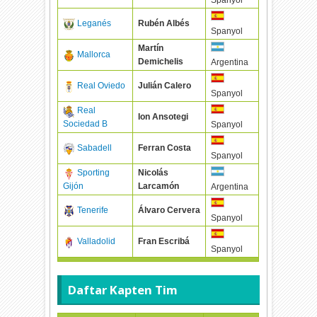
Leganés
Rubén Albés
Spanyol
Martín
Mallorca
Demichelis
Argentina
Real Oviedo
Julián Calero
Spanyol
Real
Ion Ansotegi
Sociedad B
Spanyol
Sabadell
Ferran Costa
Spanyol
Sporting
Nicolás
Gijón
Larcamón
Argentina
Tenerife
Álvaro Cervera
Spanyol
Valladolid
Fran Escribá
Spanyol
Daftar Kapten Tim