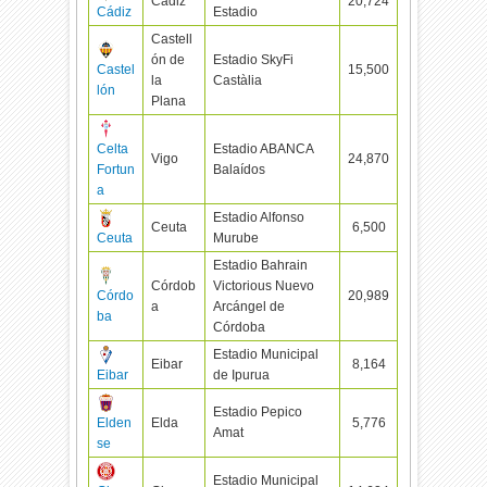
Cádiz
20,724
Cádiz
Estadio
Castell
ón de
Estadio SkyFi
Castel
15,500
la
Castàlia
lón
Plana
Celta
Estadio ABANCA
Vigo
24,870
Fortun
Balaídos
a
Estadio Alfonso
Ceuta
6,500
Ceuta
Murube
Estadio Bahrain
Córdob
Victorious Nuevo
Córdo
20,989
a
Arcángel de
ba
Córdoba
Estadio Municipal
Eibar
8,164
Eibar
de Ipurua
Estadio Pepico
Elden
Elda
5,776
Amat
se
Estadio Municipal