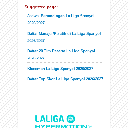
Suggested page:
Jadwal Pertandingan La Liga Spanyol
2026/2027
Daftar Manajer/Pelatih di La Liga Spanyol
2026/2027
Daftar 20 Tim Peserta La Liga Spanyol
2026/2027
Klasemen La Liga Spanyol 2026/2027
Daftar Top Skor La Liga Spanyol 2026/2027