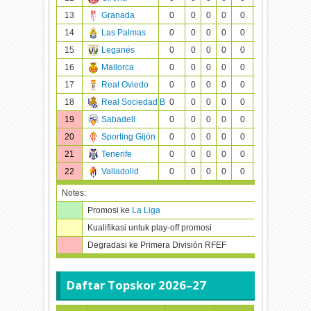
13
Granada
0
0
0
0
0
0
0
0
14
Las Palmas
0
0
0
0
0
0
0
0
15
Leganés
0
0
0
0
0
0
0
0
16
Mallorca
0
0
0
0
0
0
0
0
17
Real Oviedo
0
0
0
0
0
0
0
0
18
Real Sociedad B
0
0
0
0
0
0
0
0
19
Sabadell
0
0
0
0
0
0
0
0
20
Sporting Gijón
0
0
0
0
0
0
0
0
21
Tenerife
0
0
0
0
0
0
0
0
22
Valladolid
0
0
0
0
0
0
0
0
Notes:
Promosi ke
La Liga
Kualifikasi untuk play-off promosi
Degradasi ke Primera División RFEF
Daftar Topskor
2026–27