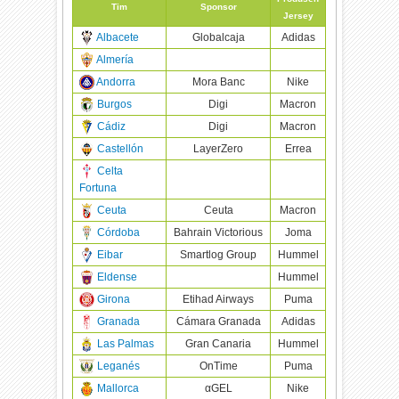
Tim
Sponsor
Jersey
Albacete
Globalcaja
Adidas
Almería
Andorra
Mora Banc
Nike
Burgos
Digi
Macron
Cádiz
Digi
Macron
Castellón
LayerZero
Errea
Celta
Fortuna
Ceuta
Ceuta
Macron
Córdoba
Bahrain Victorious
Joma
Eibar
Smartlog Group
Hummel
Eldense
Hummel
Girona
Etihad Airways
Puma
Granada
Cámara Granada
Adidas
Las Palmas
Gran Canaria
Hummel
Leganés
OnTime
Puma
Mallorca
αGEL
Nike