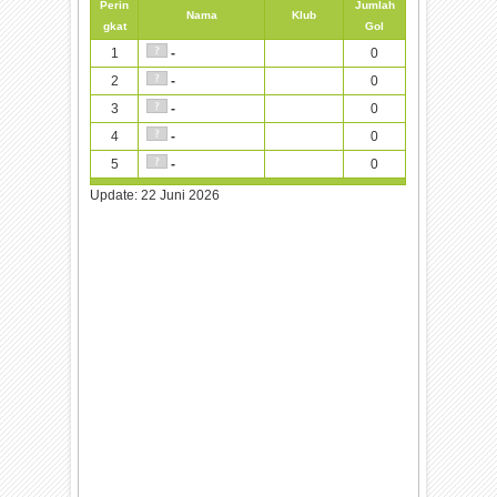
Perin
Jumlah
Nama
Klub
gkat
Gol
1
0
-
2
0
-
3
0
-
4
0
-
5
0
-
Update:
22 Juni 2026