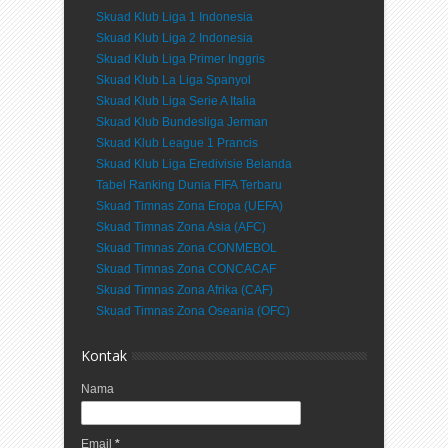
Skuad Klub Liga 1 Indonesia
Skuad Klub Liga 2 Indonesia
Skuad Klub Liga Primer Inggris
Skuad Klub La Liga Spanyol
Skuad Klub Liga Serie A Italia
Skuad Klub Bundesliga Jerman
Skuad Klub League 1 Prancis
Skuad Klub Liga Eredivisie Belanda
Tabel Ranking Dunia FIFA Terbaru
Skuad Timnas Zona Eropa (UEFA)
Skuad Timnas Zona Asia (AFC)
Skuad Timnas Zona CONMEBOL
Skuad Timnas Zona CONCACAF
Skuad Timnas Zona Afrika (CAF)
Skuad Timnas Zona Oseania (OFC)
Kontak
Nama
Email
*