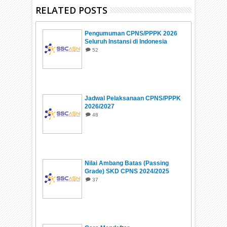
Pemberdayaan Masyarakat Republik
RELATED POSTS
Kabupaten Tapanuli Tengah
Indonesia
Kabupaten Tapanuli Utara
Kementerian Koordinator Bidang
Kabupaten Toba
Pengumuman CPNS/PPPK 2026
Pangan Republik Indonesia
Kota Binjai
Seluruh Instansi di Indonesia
Kota Gunungsitoli
52
Kota Medan
Kota Padangsidempuan
Kota Pematangsiantar
Kota Sibolga
Kota Tanjungbalai
Jadwal Pelaksanaan CPNS/PPPK
Kota Tebing Tinggi
2026/2027
48
Nilai Ambang Batas (Passing
Grade) SKD CPNS 2024/2025
37