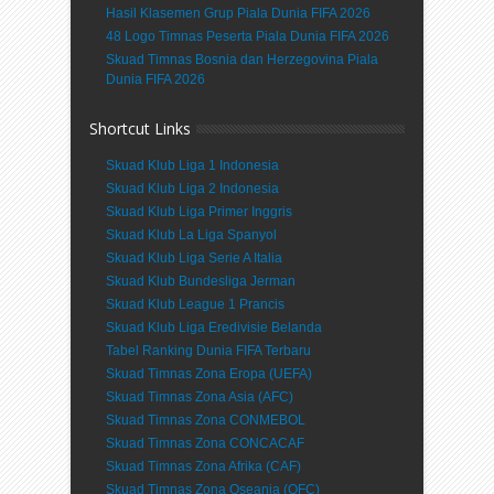
Hasil Klasemen Grup Piala Dunia FIFA 2026
48 Logo Timnas Peserta Piala Dunia FIFA 2026
Skuad Timnas Bosnia dan Herzegovina Piala
Dunia FIFA 2026
Shortcut Links
Skuad Klub Liga 1 Indonesia
Skuad Klub Liga 2 Indonesia
Skuad Klub Liga Primer Inggris
Skuad Klub La Liga Spanyol
Skuad Klub Liga Serie A Italia
Skuad Klub Bundesliga Jerman
Skuad Klub League 1 Prancis
Skuad Klub Liga Eredivisie Belanda
Tabel Ranking Dunia FIFA Terbaru
Skuad Timnas Zona Eropa (UEFA)
Skuad Timnas Zona Asia (AFC)
Skuad Timnas Zona CONMEBOL
Skuad Timnas Zona CONCACAF
Skuad Timnas Zona Afrika (CAF)
Skuad Timnas Zona Oseania (OFC)