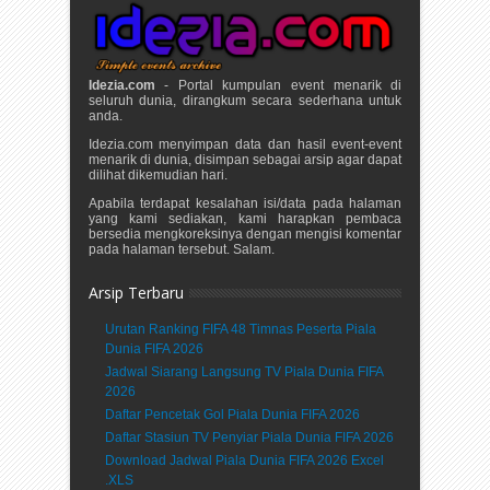
Idezia.com
- Portal kumpulan event menarik di
seluruh dunia, dirangkum secara sederhana untuk
anda.
Idezia.com menyimpan data dan hasil event-event
menarik di dunia, disimpan sebagai arsip agar dapat
dilihat dikemudian hari.
Apabila terdapat kesalahan isi/data pada halaman
yang kami sediakan, kami harapkan pembaca
bersedia mengkoreksinya dengan mengisi komentar
pada halaman tersebut. Salam.
Arsip Terbaru
Urutan Ranking FIFA 48 Timnas Peserta Piala
Dunia FIFA 2026
Jadwal Siarang Langsung TV Piala Dunia FIFA
2026
Daftar Pencetak Gol Piala Dunia FIFA 2026
Daftar Stasiun TV Penyiar Piala Dunia FIFA 2026
Download Jadwal Piala Dunia FIFA 2026 Excel
.XLS