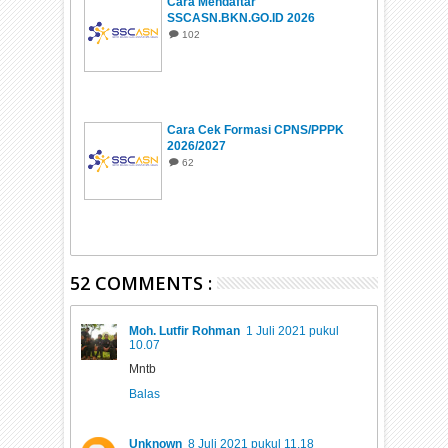
Cara Mendaftar
SSCASN.BKN.GO.ID 2026
102
Cara Cek Formasi CPNS/PPPK
2026/2027
62
52 COMMENTS :
Moh. Lutfir Rohman
1 Juli 2021 pukul
10.07
Mntb
Balas
Unknown
8 Juli 2021 pukul 11.18