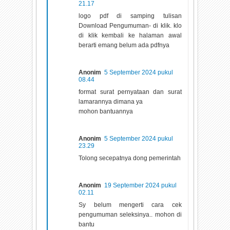
21.17
logo pdf di samping tulisan
Download Pengumuman- di klik. klo
di klik kembali ke halaman awal
berarti emang belum ada pdfnya
Anonim
5 September 2024 pukul
08.44
format surat pernyataan dan surat
lamarannya dimana ya
mohon bantuannya
Anonim
5 September 2024 pukul
23.29
Tolong secepatnya dong pemerintah
Anonim
19 September 2024 pukul
02.11
Sy belum mengerti cara cek
pengumuman seleksinya.. mohon di
bantu