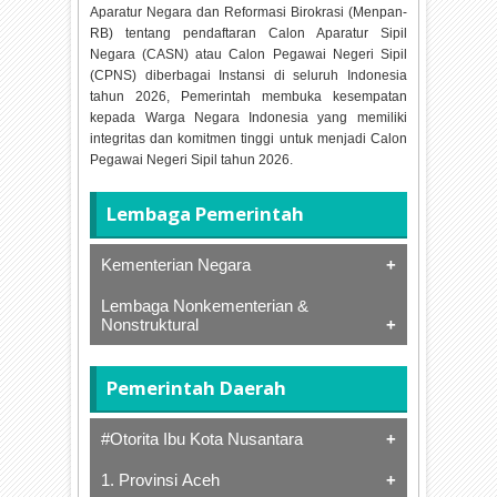
Aparatur Negara dan Reformasi Birokrasi (Menpan-
RB) tentang pendaftaran Calon Aparatur Sipil
Negara (CASN) atau Calon Pegawai Negeri Sipil
(CPNS) diberbagai Instansi di seluruh Indonesia
tahun
2026, Pemerintah membuka kesempatan
kepada Warga Negara Indonesia yang memiliki
integritas dan komitmen tinggi untuk menjadi Calon
Pegawai Negeri Sipil tahun
2026.
Lembaga Pemerintah
Kementerian Negara
Lembaga Nonkementerian &
Kementerian Dalam Negeri Republik
Nonstruktural
Indonesia
Kementerian Luar Negeri Republik
Arsip Nasional Republik Indonesia
Indonesia
Pemerintah Daerah
Badan Gizi Nasional
Kementerian Pertahanan Republik
Badan Informasi Geospasial
Indonesia
Badan Intelijen Negara
Kementerian Agama Republik
#Otorita Ibu Kota Nusantara
Badan Karantina Indonesia
Indonesia
Badan Keamanan Laut Republik
Kementerian Pendidikan Dasar dan
1. Provinsi Aceh
Otorita Ibu Kota Nusantara
Indonesia