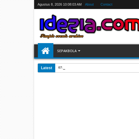
Agustus 8, 2026
10:08:04 AM
About
Contact
SEPAKBOLA
Latest
07:31 AM
Jadwal Siarang Langsung TV Piala Dunia 