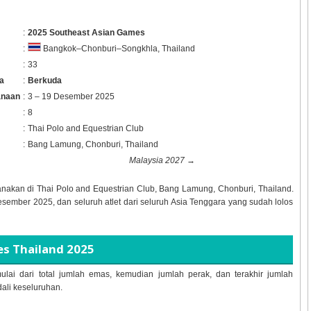
:
2025 Southeast Asian Games
:
Bangkok–Chonburi–Songkhla, Thailand
:
33
a
:
Berkuda
anaan
:
3 – 19 Desember 2025
:
8
:
Thai Polo and Equestrian Club
:
Bang Lamung, Chonburi, Thailand
Malaysia 2027
→
anakan di
Thai Polo and Equestrian Club, Bang Lamung, Chonburi, Thailand.
esember 2025, dan seluruh atlet dari seluruh Asia Tenggara yang sudah lolos
s Thailand 2025
ulai dari total jumlah emas, kemudian jumlah perak, dan terakhir jumlah
dali keseluruhan.