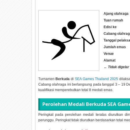
Ajang olahraga
Tuan rumah
Edisi ke
Cabang olahrag
Tanggal pelaks
Jumlah emas
Venue
Alamat
←
Tidak digelar
Turnamen
Berkuda
di
SEA Games Thailand 2025
dilaks
Cabang olahraga ini berlangsung pada tanggal
3 – 19 D
kualifikasi memperebutkan total
8 medali emas.
Perolehan Medali
Berkuda SEA Game
Peringkat pada perolehan medali teratas diurutkan dim
perunggu. Peringkat tidak diurutkan berdasarkan total me