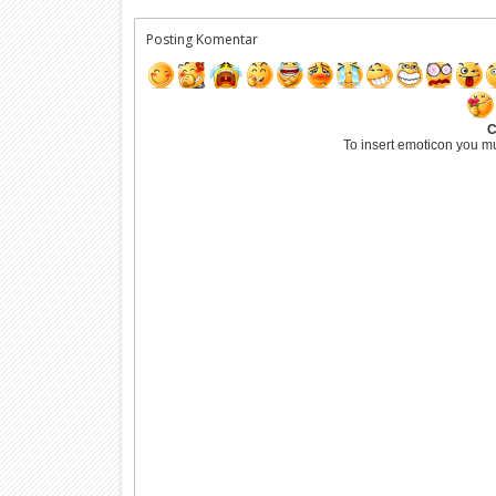
Posting Komentar
C
To insert emoticon you m