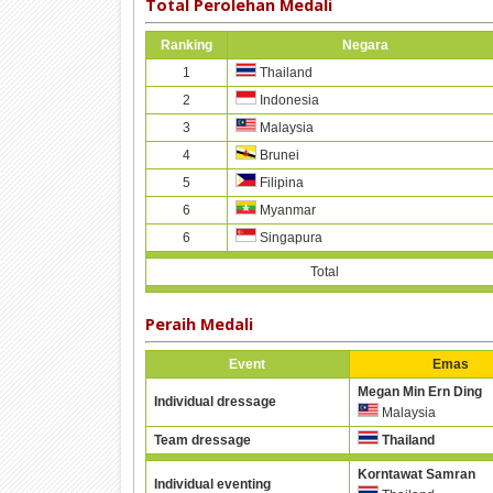
Total Perolehan Medali
Ranking
Negara
1
Thailand
2
Indonesia
3
Malaysia
4
Brunei
5
Filipina
6
Myanmar
6
Singapura
Total
Peraih Medali
Event
Emas
Megan Min Ern Ding
Individual dressage
Malaysia
Team dressage
Thailand
Korntawat Samran
Individual eventing