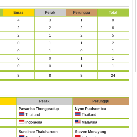
Emas
Perak
Perunggu
Total
4
3
1
8
2
2
2
6
2
1
2
5
0
1
1
2
0
1
0
1
0
0
1
1
0
0
1
1
8
8
8
24
Perak
Perunggu
Pawarisa Thongpradup
Nynn Puttisombat
Thailand
Thailand
Indonesia
Malaysia
Sunsinee Thaicharoen
Steven Menayang