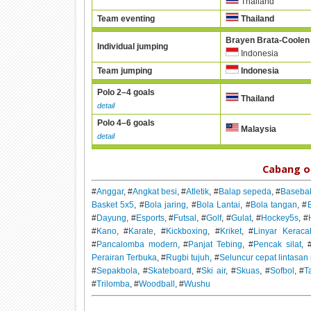
Thailand
Team eventing
Thailand
Brayen Brata-Coolen
Individual jumping
Indonesia
Team jumping
Indonesia
Polo 2–4 goals
Thailand
detail
Polo 4–6 goals
Malaysia
detail
Cabang o
#
Anggar
, #
Angkat besi
, #
Atletik
, #
Balap sepeda
, #
Basebal
Basket 5x5
, #
Bola jaring
, #
Bola Lantai
, #
Bola tangan
, #
B
#
Dayung
, #
Esports
, #
Futsal
, #
Golf
, #
Gulat
, #
Hockey5s
, #
#
Kano
, #
Karate
, #
Kickboxing
, #
Kriket
, #
Linyar Keraca
#
Pancalomba modern
, #
Panjat Tebing
, #
Pencak silat
, 
Perairan Terbuka
, #
Rugbi tujuh
, #
Seluncur cepat lintasa
#
Sepakbola
, #
Skateboard
, #
Ski air
, #
Skuas
, #
Sofbol
, #
T
#
Trilomba
, #
Woodball
, #
Wushu