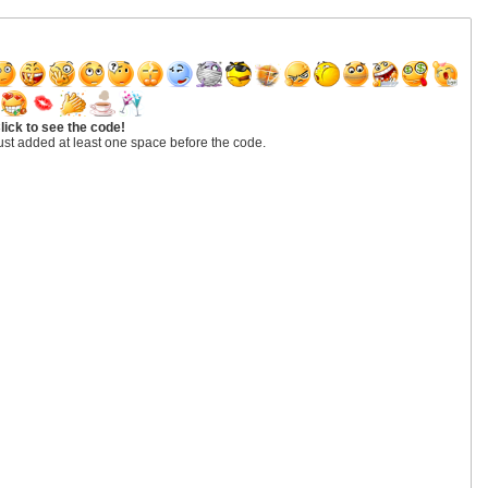
lick to see the code!
ust added at least one space before the code.