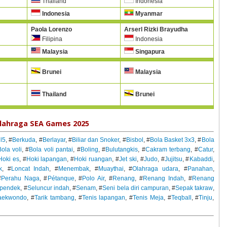
Thailand
Indonesia
Indonesia
Myanmar
Paola Lorenzo
Arserl Rizki Brayudha
Filipina
Indonesia
Malaysia
Singapura
Brunei
Malaysia
Thailand
Brunei
lahraga SEA Games 2025
l5
, #
Berkuda
, #
Berlayar
, #
Biliar dan Snoker
, #
Bisbol
, #
Bola Basket 3x3
, #
Bola
ola voli
, #
Bola voli pantai
, #
Boling
, #
Bulutangkis
, #
Cakram terbang
, #
Catur
,
Hoki es
, #
Hoki lapangan
, #
Hoki ruangan
, #
Jet ski
, #
Judo
, #
Jujitsu
, #
Kabaddi
,
k
, #
Loncat Indah
, #
Menembak
, #
Muaythai
, #
Olahraga udara
, #
Panahan
,
#
Perahu Naga
, #
Pétanque
, #
Polo Air
, #
Renang
, #
Renang Indah
, #
Renang
n pendek
, #
Seluncur indah
, #
Senam
, #
Seni bela diri campuran
, #
Sepak takraw
,
aekwondo
, #
Tarik tambang
, #
Tenis lapangan
, #
Tenis Meja
, #
Teqball
, #
Tinju
,