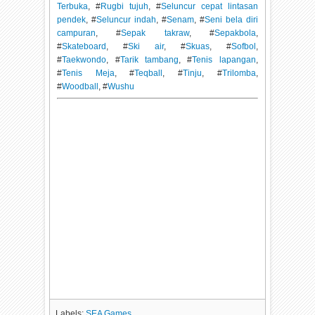
Terbuka
, #
Rugbi tujuh
, #
Seluncur cepat lintasan
pendek
, #
Seluncur indah
, #
Senam
, #
Seni bela diri
campuran
, #
Sepak takraw
, #
Sepakbola
,
#
Skateboard
, #
Ski air
, #
Skuas
, #
Sofbol
,
#
Taekwondo
, #
Tarik tambang
, #
Tenis lapangan
,
#
Tenis Meja
, #
Teqball
, #
Tinju
, #
Trilomba
,
#
Woodball
, #
Wushu
Labels:
SEA Games