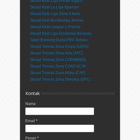
Skuad Klub Liga Primer Inggris
Skuad Klub La Liga Spanyol
Skuad Klub Liga Serie A Italia
Skuad Klub Bundesliga Jerman
Skuad Klub League 1 Prancis
Skuad Klub Liga Eredivisie Belanda
Tabel Ranking Dunia FIFA Terbaru
Skuad Timnas Zona Eropa (UEFA)
Skuad Timnas Zona Asia (AFC)
Skuad Timnas Zona CONMEBOL
Skuad Timnas Zona CONCACAF
Skuad Timnas Zona Afrika (CAF)
Skuad Timnas Zona Oseania (OFC)
Kontak
Nama
Email
*
Pesan
*