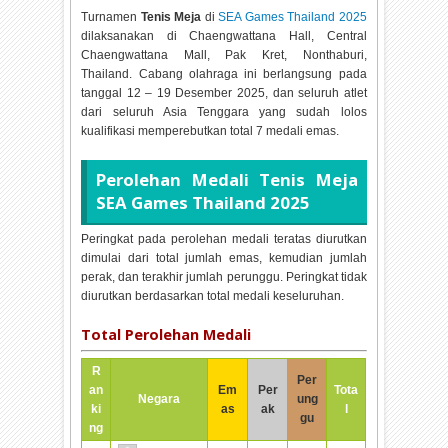
Turnamen
Tenis Meja
di
SEA Games Thailand 2025
dilaksanakan di
Chaengwattana Hall, Central
Chaengwattana Mall, Pak Kret, Nonthaburi,
Thailand. Cabang olahraga ini berlangsung pada
tanggal
12 – 19 Desember 2025, dan seluruh atlet
dari seluruh Asia Tenggara yang sudah lolos
kualifikasi memperebutkan total
7 medali emas.
Perolehan Medali
Tenis Meja
SEA Games Thailand 2025
Peringkat pada perolehan medali teratas diurutkan
dimulai dari total jumlah emas, kemudian jumlah
perak, dan terakhir jumlah perunggu. Peringkat tidak
diurutkan berdasarkan total medali keseluruhan.
Total Perolehan Medali
R
Per
an
Em
Per
Tota
Negara
ung
ki
as
ak
l
gu
ng