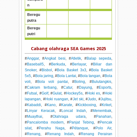
n
Beregu
putra
Beregu
putri
Cabang olahraga SEA Games 2025
#
Anggar
, #
Angkat besi
, #
Atletik
, #
Balap sepeda
,
#
Baseball5
, #
Berkuda
, #
Berlayar
, #
Biliar dan
Snoker
, #
Bisbol
, #
Bola Basket 3x3
, #
Bola Basket
5x5
, #
Bola jaring
, #
Bola Lantai
, #
Bola tangan
, #
Bola
voli
, #
Bola voli pantai
, #
Boling
, #
Bulutangkis
,
#
Cakram terbang
, #
Catur
, #
Dayung
, #
Esports
,
#
Futsal
, #
Golf
, #
Gulat
, #
Hockey5s
, #
Hoki es
, #
Hoki
lapangan
, #
Hoki ruangan
, #
Jet ski
, #
Judo
, #
Jujitsu
,
#
Kabaddi
, #
Kano
, #
Karate
, #
Kickboxing
, #
Kriket
,
#
Linyar Keracak
, #
Loncat Indah
, #
Menembak
,
#
Muaythai
, #
Olahraga udara
, #
Panahan
,
#
Pancalomba modern
, #
Panjat Tebing
, #
Pencak
silat
, #
Perahu Naga
, #
Pétanque
, #
Polo Air
,
#
Renang
, #
Renang Indah
, #
Renang Perairan