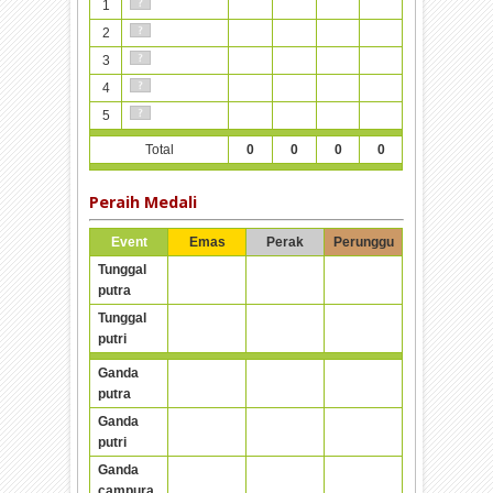
1
2
3
4
5
Total
0
0
0
0
Peraih Medali
Event
Emas
Perak
Perunggu
Tunggal
putra
Tunggal
putri
Ganda
putra
Ganda
putri
Ganda
campura