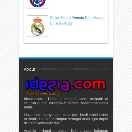
Daftar Skuad Pemain Real Madrid
CF 2026/2027
About
Idezia.com
- Portal kumpulan event menarik di
seluruh dunia, dirangkum secara sederhana untuk
anda.
Idezia.com menyimpan data dan hasil event-event
menarik di dunia, disimpan sebagai arsip agar dapat
dilihat dikemudian hari.
Apabila terdapat kesalahan isi/data pada halaman