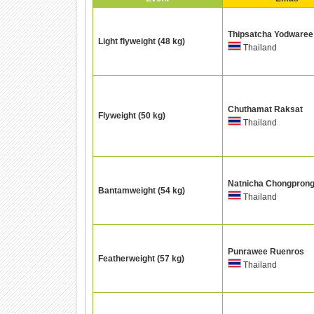
Thipsatcha Yodwaree
Light flyweight (48 kg)
Thailand
Chuthamat Raksat
Flyweight (50 kg)
Thailand
Natnicha Chongprong
Bantamweight (54 kg)
Thailand
Punrawee Ruenros
Featherweight (57 kg)
Thailand