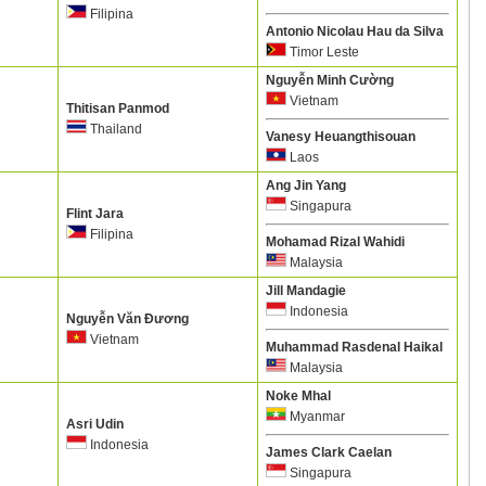
Filipina
Antonio Nicolau Hau da Silva
Timor Leste
Nguyễn Minh Cường
Vietnam
Thitisan Panmod
Thailand
Vanesy Heuangthisouan
Laos
Ang Jin Yang
Singapura
Flint Jara
Filipina
Mohamad Rizal Wahidi
Malaysia
Jill Mandagie
Indonesia
Nguyễn Văn Đương
Vietnam
Muhammad Rasdenal Haikal
Malaysia
Noke Mhal
Myanmar
Asri Udin
Indonesia
James Clark Caelan
Singapura