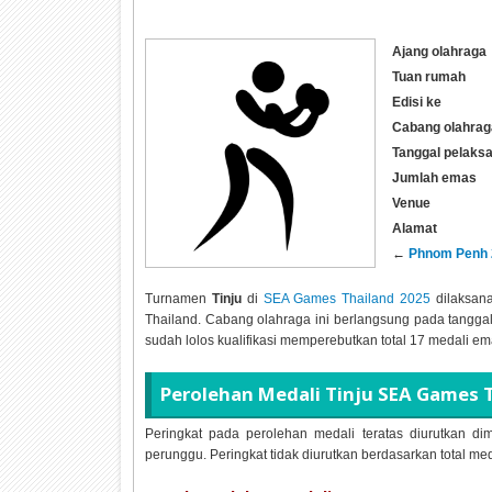
Ajang olahraga
Tuan rumah
Edisi ke
Cabang olahrag
Tanggal pelaks
Jumlah emas
Venue
Alamat
←
Phnom Penh 
Turnamen
Tinju
di
SEA Games Thailand 2025
dilaksan
Thailand. Cabang olahraga ini berlangsung pada tangga
sudah lolos kualifikasi memperebutkan total
17 medali em
Perolehan Medali
Tinju SEA Games 
Peringkat pada perolehan medali teratas diurutkan dim
perunggu. Peringkat tidak diurutkan berdasarkan total me