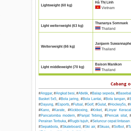
Hà Thị Linh
Lightweight (60 kg)
Vietnam
Thananya Somnuek
Light welterweight (63 kg)
Thailand
Janjaem Suwannaph
Welterweight (66 kg)
Thailand
Baison Manikon
Light middleweight (70 kg)
Thailand
Cabang o
#
Anggar
, #
Angkat besi
, #
Atletik
, #
Balap sepeda
, #
Basebal
Basket 5x5
, #
Bola jaring
, #
Bola Lantai
, #
Bola tangan
, #
B
#
Dayung
, #
Esports
, #
Futsal
, #
Golf
, #
Gulat
, #
Hockey5s
, #
#
Kano
, #
Karate
, #
Kickboxing
, #
Kriket
, #
Linyar Keraca
#
Pancalomba modern
, #
Panjat Tebing
, #
Pencak silat
, 
Perairan Terbuka
, #
Rugbi tujuh
, #
Seluncur cepat lintasa
#
Sepakbola
, #
Skateboard
, #
Ski air
, #
Skuas
, #
Sofbol
, #
T