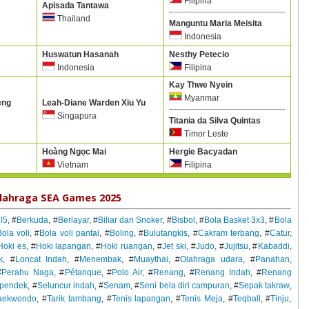
Filipina
Apisada Tantawa
Thailand
Manguntu Maria Meisita
Indonesia
Huswatun Hasanah
Nesthy Petecio
Indonesia
Filipina
Kay Thwe Nyein
Myanmar
eng
Leah-Diane Warden Xiu Yu
Singapura
Titania da Silva Quintas
Timor Leste
Hoàng Ngọc Mai
Hergie Bacyadan
Vietnam
Filipina
lahraga SEA Games 2025
l5
, #
Berkuda
, #
Berlayar
, #
Biliar dan Snoker
, #
Bisbol
, #
Bola Basket 3x3
, #
Bola
ola voli
, #
Bola voli pantai
, #
Boling
, #
Bulutangkis
, #
Cakram terbang
, #
Catur
,
Hoki es
, #
Hoki lapangan
, #
Hoki ruangan
, #
Jet ski
, #
Judo
, #
Jujitsu
, #
Kabaddi
,
k
, #
Loncat Indah
, #
Menembak
, #
Muaythai
, #
Olahraga udara
, #
Panahan
,
#
Perahu Naga
, #
Pétanque
, #
Polo Air
, #
Renang
, #
Renang Indah
, #
Renang
n pendek
, #
Seluncur indah
, #
Senam
, #
Seni bela diri campuran
, #
Sepak takraw
,
aekwondo
, #
Tarik tambang
, #
Tenis lapangan
, #
Tenis Meja
, #
Teqball
, #
Tinju
,