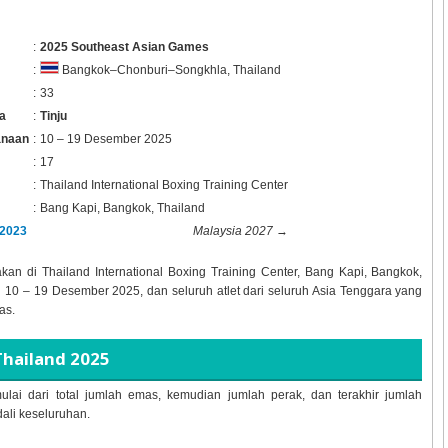
:
2025 Southeast Asian Games
:
Bangkok–Chonburi–Songkhla, Thailand
:
33
a
:
Tinju
anaan
:
10 – 19 Desember 2025
:
17
:
Thailand International Boxing Training Center
:
Bang Kapi, Bangkok, Thailand
2023
Malaysia 2027
→
akan di
Thailand International Boxing Training Center, Bang Kapi, Bangkok,
l
10 – 19 Desember 2025, dan seluruh atlet dari seluruh Asia Tenggara yang
as.
Thailand 2025
ulai dari total jumlah emas, kemudian jumlah perak, dan terakhir jumlah
dali keseluruhan.