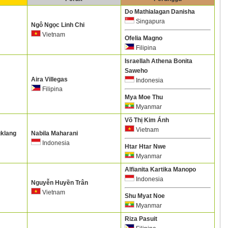
Do Mathialagan Danisha
Singapura
Ngô Ngọc Linh Chi
Vietnam
Ofelia Magno
Filipina
Israellah Athena Bonita
Saweho
Aira Villegas
Indonesia
Filipina
Mya Moe Thu
Myanmar
Võ Thị Kim Ánh
Vietnam
klang
Nabila Maharani
Indonesia
Htar Htar Nwe
Myanmar
Alfianita Kartika Manopo
Indonesia
Nguyễn Huyền Trân
Vietnam
Shu Myat Noe
Myanmar
Riza Pasuit