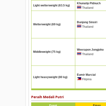
Khunatip Pidnuch
Light welterweight (63.5 kg)
Thailand
Bunjong Sinsiri
Welterweight (69 kg)
Thailand
Weerapon Jongjoho
Middleweight (75 kg)
Thailand
Eumir Marcial
Light heavyweight (80 kg)
Filipina
Peraih Medali Putri
Event
Emas