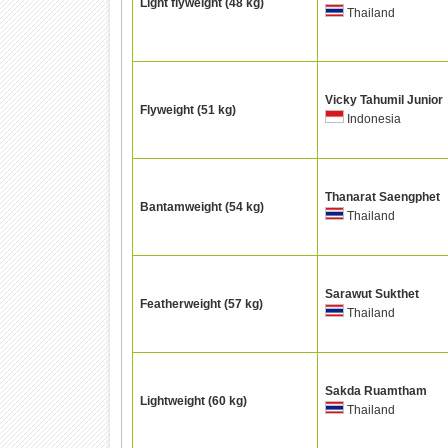
Light flyweight (48 kg)
Thailand
Vicky Tahumil Junior
Flyweight (51 kg)
Indonesia
Thanarat Saengphet
Bantamweight (54 kg)
Thailand
Sarawut Sukthet
Featherweight (57 kg)
Thailand
Sakda Ruamtham
Lightweight (60 kg)
Thailand