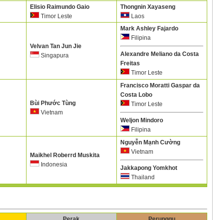
Elisio Raimundo Gaio
Thongnin Xayaseng
Timor Leste
Laos
Mark Ashley Fajardo
Filipina
Velvan Tan Jun Jie
Alexandre Meliano da Costa
Singapura
Freitas
Timor Leste
Francisco Moratti Gaspar da
Costa Lobo
Bùi Phước Tùng
Timor Leste
Vietnam
Weljon Mindoro
Filipina
Nguyễn Mạnh Cường
Vietnam
Maikhel Roberrd Muskita
Indonesia
Jakkapong Yomkhot
Thailand
Perak
Perunggu