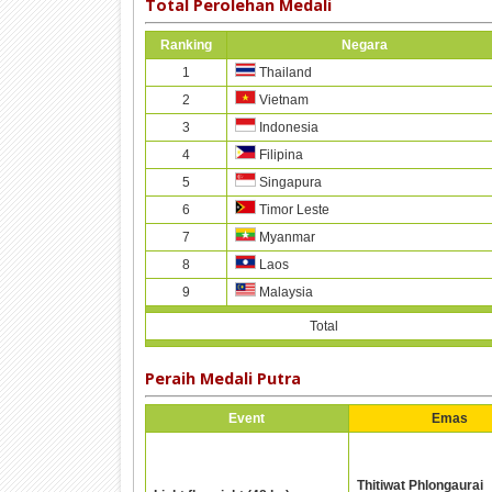
Total Perolehan Medali
Ranking
Negara
1
Thailand
2
Vietnam
3
Indonesia
4
Filipina
5
Singapura
6
Timor Leste
7
Myanmar
8
Laos
9
Malaysia
Total
Peraih Medali Putra
Event
Emas
Thitiwat Phlongaurai