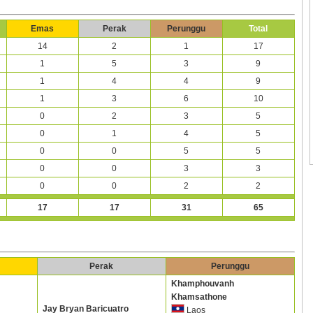
Emas
Perak
Perunggu
Total
14
2
1
17
1
5
3
9
1
4
4
9
1
3
6
10
0
2
3
5
0
1
4
5
0
0
5
5
0
0
3
3
0
0
2
2
17
17
31
65
Perak
Perunggu
Khamphouvanh
Khamsathone
Jay Bryan Baricuatro
Laos