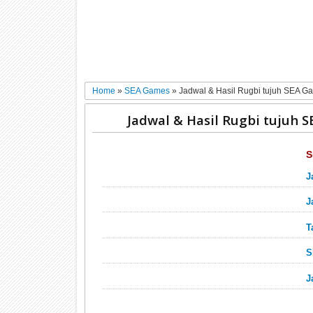
Home
»
SEA Games
»
Jadwal & Hasil Rugbi tujuh SEA G
Jadwal & Hasil Rugbi tujuh 
S
J
J
T
S
J