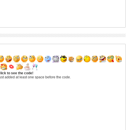
lick to see the code!
ust added at least one space before the code.