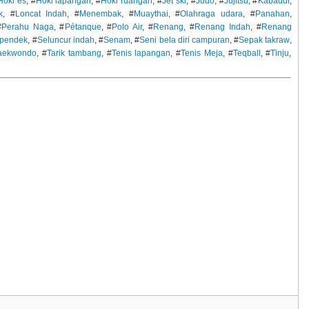
Hoki es
, #
Hoki lapangan
, #
Hoki ruangan
, #
Jet ski
, #
Judo
, #
Jujitsu
, #
Kabaddi
,
k
, #
Loncat Indah
, #
Menembak
, #
Muaythai
, #
Olahraga udara
, #
Panahan
,
#
Perahu Naga
, #
Pétanque
, #
Polo Air
, #
Renang
, #
Renang Indah
, #
Renang
n pendek
, #
Seluncur indah
, #
Senam
, #
Seni bela diri campuran
, #
Sepak takraw
,
aekwondo
, #
Tarik tambang
, #
Tenis lapangan
, #
Tenis Meja
, #
Teqball
, #
Tinju
,