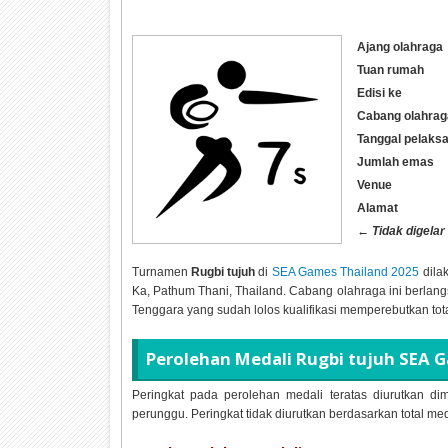
Ajang olahraga
Tuan rumah
Edisi ke
Cabang olahrag
Tanggal pelaks
Jumlah emas
Venue
Alamat
←
Tidak digelar
Turnamen
Rugbi tujuh
di
SEA Games Thailand 2025
dila
Ka, Pathum Thani, Thailand. Cabang olahraga ini berlan
Tenggara yang sudah lolos kualifikasi memperebutkan tot
Perolehan Medali
Rugbi tujuh SEA 
Peringkat pada perolehan medali teratas diurutkan dim
perunggu. Peringkat tidak diurutkan berdasarkan total me