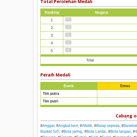
Total Perolehan Medali
Ranking
Negara
1
2
3
4
5
Total
Peraih Medali
Event
Emas
Tim putra
Tim putri
Cabang o
#
Anggar
, #
Angkat besi
, #
Atletik
, #
Balap sepeda
, #
Basebal
Basket 5x5
, #
Bola jaring
, #
Bola Lantai
, #
Bola tangan
, #
B