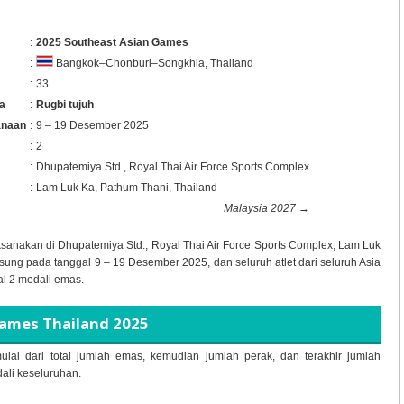
:
2025 Southeast Asian Games
:
Bangkok–Chonburi–Songkhla, Thailand
:
33
a
:
Rugbi tujuh
anaan
:
9 – 19 Desember 2025
:
2
:
Dhupatemiya Std., Royal Thai Air Force Sports Complex
:
Lam Luk Ka, Pathum Thani, Thailand
Malaysia 2027
→
ksanakan di
Dhupatemiya Std., Royal Thai Air Force Sports Complex, Lam Luk
gsung pada tanggal
9 – 19 Desember 2025, dan seluruh atlet dari seluruh Asia
al
2 medali emas.
Games Thailand 2025
ulai dari total jumlah emas, kemudian jumlah perak, dan terakhir jumlah
dali keseluruhan.