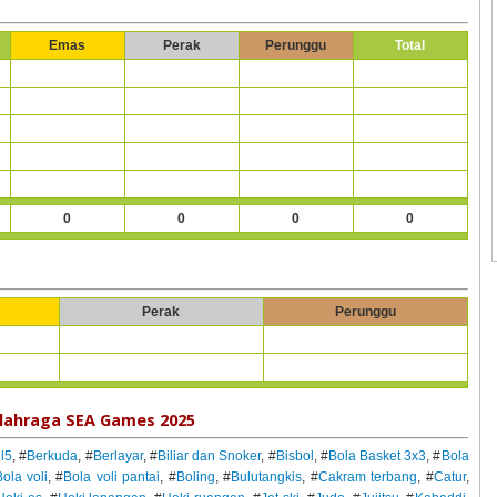
Emas
Perak
Perunggu
Total
0
0
0
0
Perak
Perunggu
lahraga SEA Games 2025
l5
, #
Berkuda
, #
Berlayar
, #
Biliar dan Snoker
, #
Bisbol
, #
Bola Basket 3x3
, #
Bola
ola voli
, #
Bola voli pantai
, #
Boling
, #
Bulutangkis
, #
Cakram terbang
, #
Catur
,