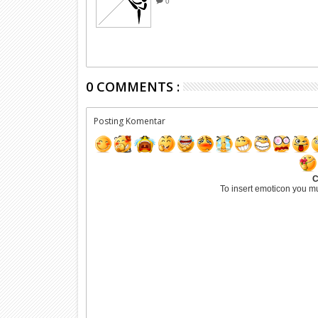
0
0 COMMENTS :
Posting Komentar
C
To insert emoticon you m