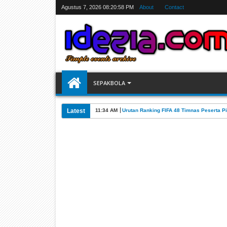
Agustus 7, 2026
08:20:59 PM
About
Contact
SEPAKBOLA
Latest
07:31 AM
Jadwal Siarang Langsung TV Piala Dunia 