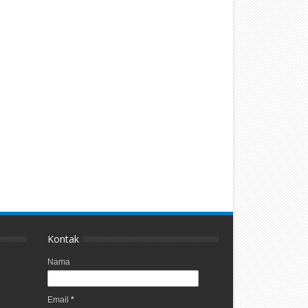
Kontak
Nama
Email
*