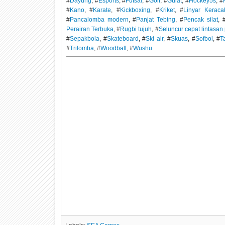
#
Dayung
, #
Esports
, #
Futsal
, #
Golf
, #
Gulat
, #
Hockey5s
, #
#
Kano
, #
Karate
, #
Kickboxing
, #
Kriket
, #
Linyar Keraca
#
Pancalomba modern
, #
Panjat Tebing
, #
Pencak silat
, 
Perairan Terbuka
, #
Rugbi tujuh
, #
Seluncur cepat lintasa
#
Sepakbola
, #
Skateboard
, #
Ski air
, #
Skuas
, #
Sofbol
, #
T
#
Trilomba
, #
Woodball
, #
Wushu