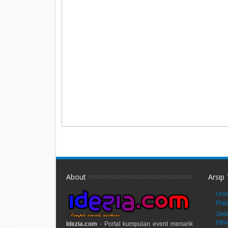
About
Arsip
Urut
Pial
Jadw
FIFA
Idezia.com
- Portal kumpulan event menarik