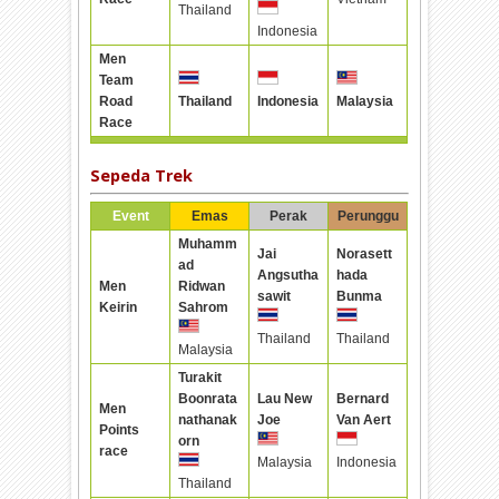
Thailand
Indonesia
Men
Team
Road
Thailand
Indonesia
Malaysia
Race
Sepeda Trek
Event
Emas
Perak
Perunggu
Muhamm
Jai
Norasett
ad
Angsutha
hada
Men
Ridwan
sawit
Bunma
Keirin
Sahrom
Thailand
Thailand
Malaysia
Turakit
Boonrata
Lau New
Bernard
Men
nathanak
Joe
Van Aert
Points
orn
race
Malaysia
Indonesia
Thailand