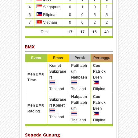
4
0
1
0
1
Singapura
6
0
0
5
5
Filipina
7
0
0
2
2
Vietnam
Total
17
17
15
49
BMX
Event
Emas
Perak
Perunggu
Komet
Putthaph
Coo
Sukprase
um
Patrick
Men BMX
rt
Nakpaen
Bren
Time
Thailand
Thailand
Filipina
Nakpaen
Coo
Sukprase
Putthaph
Patrick
Men BMX
rt Komet
um
Bren
Racing
Thailand
Thailand
Filipina
Sepeda Gunung