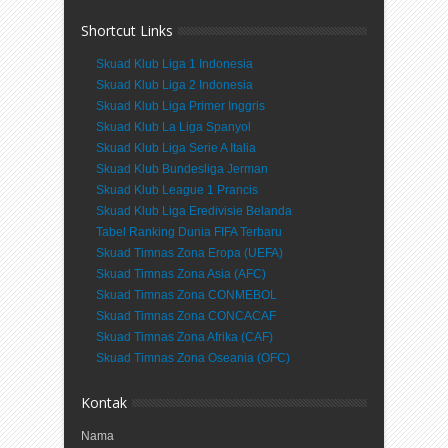
Shortcut Links
Skuad Klub Liga 1 Indonesia
Skuad Klub Liga 2 Indonesia
Skuad Klub Liga Primer Inggris
Skuad Klub La Liga Spanyol
Skuad Klub Liga Serie A Italia
Skuad Klub Bundesliga Jerman
Skuad Klub League 1 Prancis
Skuad Klub Liga Eredivisie Belanda
Tabel Ranking Dunia FIFA Terbaru
Skuad Timnas Zona Eropa (UEFA)
Skuad Timnas Zona Asia (AFC)
Skuad Timnas Zona CONMEBOL
Skuad Timnas Zona CONCACAF
Skuad Timnas Zona Afrika (CAF)
Skuad Timnas Zona Oseania (OFC)
Kontak
Nama