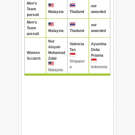
Men's
not
Team
awarded
Malaysia
Thailand
pursuit
Men's
not
Team
awarded
Malaysia
Thailand
pursuit
Nur
Valencia
Ayustina
Aisyah
Tan
Delia
Women
Mohamad
Priatna
Scratch
Zubir
Singapur
a
Indonesia
Malaysia