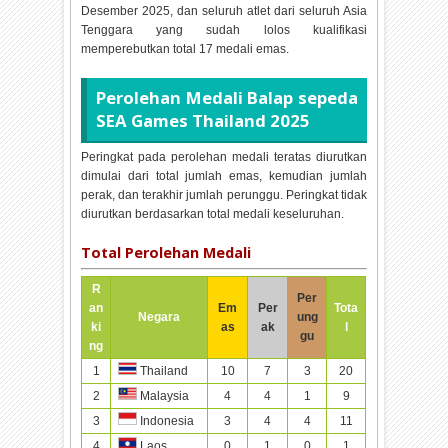
Desember 2025, dan seluruh atlet dari seluruh Asia
Tenggara yang sudah lolos kualifikasi
memperebutkan total
17 medali emas.
Perolehan Medali
Balap sepeda
SEA Games Thailand 2025
Peringkat pada perolehan medali teratas diurutkan
dimulai dari total jumlah emas, kemudian jumlah
perak, dan terakhir jumlah perunggu. Peringkat tidak
diurutkan berdasarkan total medali keseluruhan.
Total Perolehan Medali
R
Per
an
Em
Per
Tota
Negara
ung
ki
as
ak
l
gu
ng
1
10
7
3
20
Thailand
2
4
4
1
9
Malaysia
3
3
4
4
11
Indonesia
4
0
1
0
1
Laos