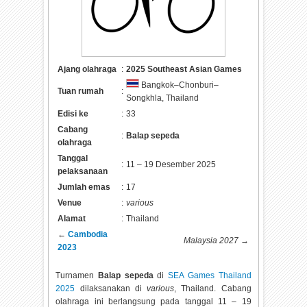
Ajang olahraga
:
2025 Southeast Asian Games
Bangkok–Chonburi–
Tuan rumah
:
Songkhla, Thailand
Edisi ke
:
33
Cabang
:
Balap sepeda
olahraga
Tanggal
:
11 – 19 Desember 2025
pelaksanaan
Jumlah emas
:
17
Venue
:
various
Alamat
:
Thailand
←
Cambodia
Malaysia 2027
→
2023
Turnamen
Balap sepeda
di
SEA Games Thailand
2025
dilaksanakan di
various
, Thailand. Cabang
olahraga ini berlangsung pada tanggal
11 – 19