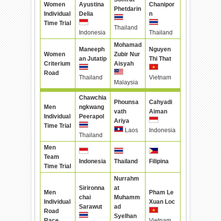
Women
Ayustina
Chanipor
Phetdarin
Individual
Delia
n
Time Trial
Thailand
Indonesia
Thailand
Mohamad
Maneeph
Nguyen
Women
Zubir Nur
an Jutatip
Thi That
Criterium
Aisyah
Road
Thailand
Vietnam
Malaysia
Chawchia
Phounsa
Cahyadi
Men
ngkwang
vath
Aiman
Individual
Peerapol
Ariya
Time Trial
Laos
Indonesia
Thailand
Men
Team
Indonesia
Thailand
Filipina
Time Trial
Nurrahm
Sirironna
at
Men
Pham Le
chai
Muhamm
Individual
Xuan Loc
Sarawut
ad
Road
Syelhan
Race
Vietnam