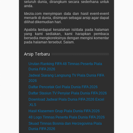
seluruh dunia, dirangkum secara sederhana untuk
anda.
Idezia.com menyimpan data dan hasil event-event
menarik di dunia, disimpan sebagai arsip agar dapat
dilihat dikemudian hari.
Apabila terdapat kesalahan isi/data pada halaman
yang kami sediakan, kami harapkan pembaca
bersedia mengkoreksinya dengan mengisi komentar
pada halaman tersebut. Salam.
Arsip Terbaru
Urutan Ranking FIFA 48 Timnas Peserta Piala
Dunia FIFA 2026
Jadwal Siarang Langsung TV Piala Dunia FIFA
2026
Daftar Pencetak Gol Piala Dunia FIFA 2026
Daftar Stasiun TV Penyiar Piala Dunia FIFA 2026
Download Jadwal Piala Dunia FIFA 2026 Excel
.XLS
Hasil Klasemen Grup Piala Dunia FIFA 2026
48 Logo Timnas Peserta Piala Dunia FIFA 2026
Skuad Timnas Bosnia dan Herzegovina Piala
Dunia FIFA 2026