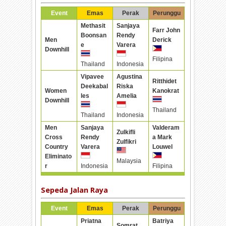
Event
Emas
Perak
Perunggu
Methasit
Sanjaya
Farr John
Boonsan
Rendy
Men
Derick
e
Varera
Downhill
Filipina
Thailand
Indonesia
Vipavee
Agustina
Ritthidet
Deekabal
Riska
Women
Kanokrat
les
Amelia
Downhill
Thailand
Thailand
Indonesia
Men
Sanjaya
Valderam
Zulkifli
Cross
Rendy
a Mark
Zulfikri
Country
Varera
Louwel
Eliminato
Malaysia
r
Indonesia
Filipina
Sepeda Jalan Raya
Event
Emas
Perak
Perunggu
Priatna
Batriya
Somrat