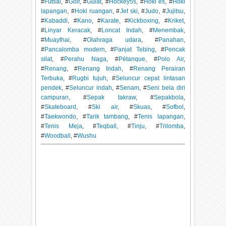
#
Futsal
, #
Golf
, #
Gulat
, #
Hockey5s
, #
Hoki es
, #
Hoki
lapangan
, #
Hoki ruangan
, #
Jet ski
, #
Judo
, #
Jujitsu
,
#
Kabaddi
, #
Kano
, #
Karate
, #
Kickboxing
, #
Kriket
,
#
Linyar Keracak
, #
Loncat Indah
, #
Menembak
,
#
Muaythai
, #
Olahraga udara
, #
Panahan
,
#
Pancalomba modern
, #
Panjat Tebing
, #
Pencak
silat
, #
Perahu Naga
, #
Pétanque
, #
Polo Air
,
#
Renang
, #
Renang Indah
, #
Renang Perairan
Terbuka
, #
Rugbi tujuh
, #
Seluncur cepat lintasan
pendek
, #
Seluncur indah
, #
Senam
, #
Seni bela diri
campuran
, #
Sepak takraw
, #
Sepakbola
,
#
Skateboard
, #
Ski air
, #
Skuas
, #
Sofbol
,
#
Taekwondo
, #
Tarik tambang
, #
Tenis lapangan
,
#
Tenis Meja
, #
Teqball
, #
Tinju
, #
Trilomba
,
#
Woodball
, #
Wushu