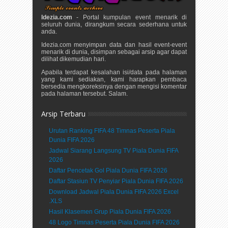
Idezia.com
- Portal kumpulan event menarik di
seluruh dunia, dirangkum secara sederhana untuk
anda.
Idezia.com menyimpan data dan hasil event-event
menarik di dunia, disimpan sebagai arsip agar dapat
dilihat dikemudian hari.
Apabila terdapat kesalahan isi/data pada halaman
yang kami sediakan, kami harapkan pembaca
bersedia mengkoreksinya dengan mengisi komentar
pada halaman tersebut. Salam.
Arsip Terbaru
Urutan Ranking FIFA 48 Timnas Peserta Piala
Dunia FIFA 2026
Jadwal Siarang Langsung TV Piala Dunia FIFA
2026
Daftar Pencetak Gol Piala Dunia FIFA 2026
Daftar Stasiun TV Penyiar Piala Dunia FIFA 2026
Download Jadwal Piala Dunia FIFA 2026 Excel
.XLS
Hasil Klasemen Grup Piala Dunia FIFA 2026
48 Logo Timnas Peserta Piala Dunia FIFA 2026