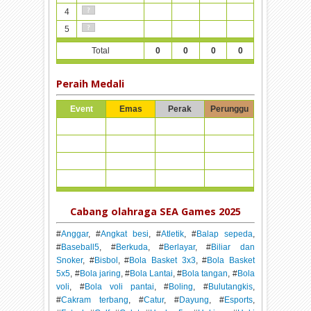
4
5
Total
0
0
0
0
Peraih Medali
Event
Emas
Perak
Perunggu
Cabang olahraga SEA Games 2025
#
Anggar
, #
Angkat besi
, #
Atletik
, #
Balap sepeda
,
#
Baseball5
, #
Berkuda
, #
Berlayar
, #
Biliar dan
Snoker
, #
Bisbol
, #
Bola Basket 3x3
, #
Bola Basket
5x5
, #
Bola jaring
, #
Bola Lantai
, #
Bola tangan
, #
Bola
voli
, #
Bola voli pantai
, #
Boling
, #
Bulutangkis
,
#
Cakram terbang
, #
Catur
, #
Dayung
, #
Esports
,