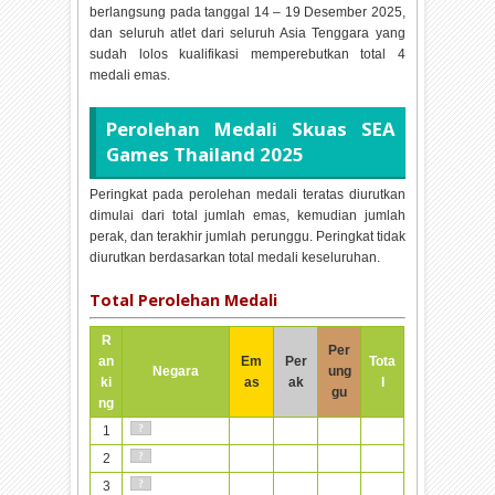
berlangsung pada tanggal
14 – 19 Desember 2025,
dan seluruh atlet dari seluruh Asia Tenggara yang
sudah lolos kualifikasi memperebutkan total
4
medali emas.
Perolehan Medali
Skuas SEA
Games Thailand 2025
Peringkat pada perolehan medali teratas diurutkan
dimulai dari total jumlah emas, kemudian jumlah
perak, dan terakhir jumlah perunggu. Peringkat tidak
diurutkan berdasarkan total medali keseluruhan.
Total Perolehan Medali
R
Per
an
Em
Per
Tota
Negara
ung
ki
as
ak
l
gu
ng
1
2
3