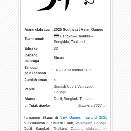
Ajang olahraga
:
2025 Southeast Asian Games
Bangkok–Chonburi–
Tuan rumah
:
Songkhla, Thailand
Edisi ke
:
33
Cabang
:
Skuas
olahraga
Tanggal
:
14 – 19 Desember 2025
pelaksanaan
Jumlah emas
:
4
Squash Court, Vajiravudh
Venue
:
College
Alamat
:
Dusit, Bangkok, Thailand
←
Tidak digelar
Malaysia 2027
→
Turnamen
Skuas
di
SEA Games Thailand 2025
dilaksanakan di
Squash Court, Vajiravudh College,
Dusit, Bangkok, Thailand. Cabang olahraga ini