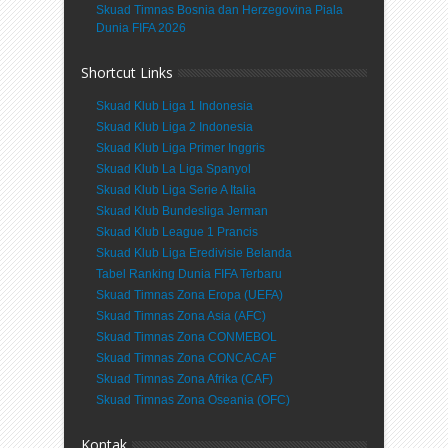
Skuad Timnas Bosnia dan Herzegovina Piala
Dunia FIFA 2026
Shortcut Links
Skuad Klub Liga 1 Indonesia
Skuad Klub Liga 2 Indonesia
Skuad Klub Liga Primer Inggris
Skuad Klub La Liga Spanyol
Skuad Klub Liga Serie A Italia
Skuad Klub Bundesliga Jerman
Skuad Klub League 1 Prancis
Skuad Klub Liga Eredivisie Belanda
Tabel Ranking Dunia FIFA Terbaru
Skuad Timnas Zona Eropa (UEFA)
Skuad Timnas Zona Asia (AFC)
Skuad Timnas Zona CONMEBOL
Skuad Timnas Zona CONCACAF
Skuad Timnas Zona Afrika (CAF)
Skuad Timnas Zona Oseania (OFC)
Kontak