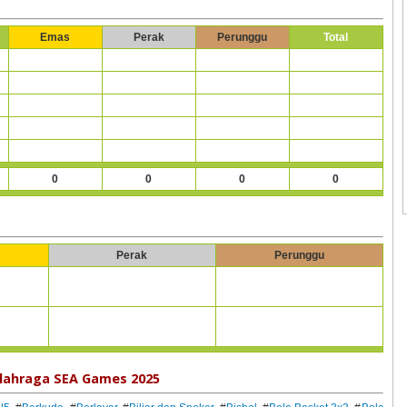
Emas
Perak
Perunggu
Total
0
0
0
0
Perak
Perunggu
lahraga SEA Games 2025