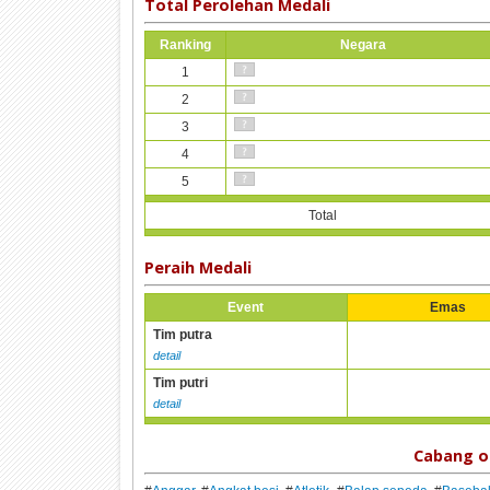
Total Perolehan Medali
Ranking
Negara
1
2
3
4
5
Total
Peraih Medali
Event
Emas
Tim putra
detail
Tim putri
detail
Cabang o