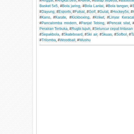
#
Anggar
, #
Angkat besi
, #
Atletik
, #
Balap sepeda
, #
Basebal
Basket 5x5
, #
Bola jaring
, #
Bola Lantai
, #
Bola tangan
, #
B
#
Dayung
, #
Esports
, #
Futsal
, #
Golf
, #
Gulat
, #
Hockey5s
, #
#
Kano
, #
Karate
, #
Kickboxing
, #
Kriket
, #
Linyar Keraca
#
Pancalomba modern
, #
Panjat Tebing
, #
Pencak silat
, 
Perairan Terbuka
, #
Rugbi tujuh
, #
Seluncur cepat lintasa
#
Sepakbola
, #
Skateboard
, #
Ski air
, #
Skuas
, #
Sofbol
, #
T
#
Trilomba
, #
Woodball
, #
Wushu