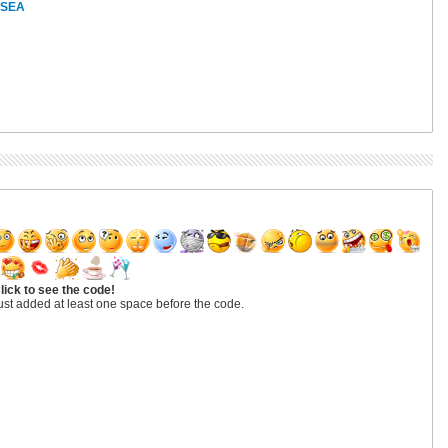
n SEA
lick to see the code!
ust added at least one space before the code.