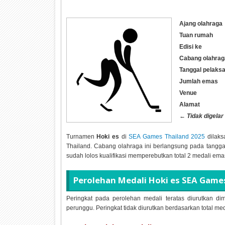
Ajang olahraga
Tuan rumah
Edisi ke
Cabang olahrag
Tanggal pelaks
Jumlah emas
Venue
Alamat
←
Tidak digelar
Turnamen
Hoki es
di
SEA Games Thailand 2025
dilaks
Thailand. Cabang olahraga ini berlangsung pada tangg
sudah lolos kualifikasi memperebutkan total
2 medali ema
Perolehan Medali
Hoki es SEA Game
Peringkat pada perolehan medali teratas diurutkan dim
perunggu. Peringkat tidak diurutkan berdasarkan total me