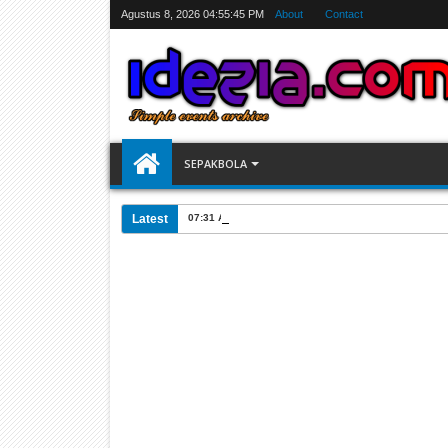
Agustus 8, 2026
04:55:46 PM
About
Contact
SEPAKBOLA
Latest
07:31 AM
Jadwal Siarang Langsung TV Piala Dunia 