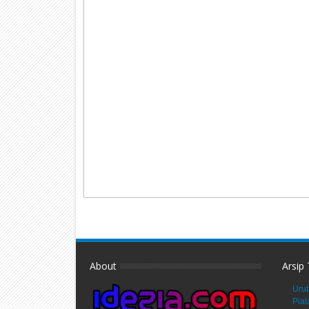
About
Arsip
Urut
Pial