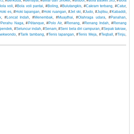
l5
, #
Berkuda
, #
Berlayar
, #
Biliar dan Snoker
, #
Bisbol
, #
Bola Basket 3x3
, #
Bola
ola voli
, #
Bola voli pantai
, #
Boling
, #
Bulutangkis
, #
Cakram terbang
, #
Catur
,
Hoki es
, #
Hoki lapangan
, #
Hoki ruangan
, #
Jet ski
, #
Judo
, #
Jujitsu
, #
Kabaddi
,
k
, #
Loncat Indah
, #
Menembak
, #
Muaythai
, #
Olahraga udara
, #
Panahan
,
#
Perahu Naga
, #
Pétanque
, #
Polo Air
, #
Renang
, #
Renang Indah
, #
Renang
n pendek
, #
Seluncur indah
, #
Senam
, #
Seni bela diri campuran
, #
Sepak takraw
,
aekwondo
, #
Tarik tambang
, #
Tenis lapangan
, #
Tenis Meja
, #
Teqball
, #
Tinju
,