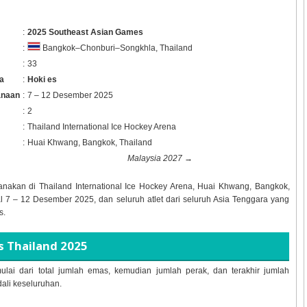
:
2025 Southeast Asian Games
:
Bangkok–Chonburi–Songkhla, Thailand
:
33
a
:
Hoki es
anaan
:
7 – 12 Desember 2025
:
2
:
Thailand International Ice Hockey Arena
:
Huai Khwang, Bangkok, Thailand
Malaysia 2027
→
anakan di
Thailand International Ice Hockey Arena, Huai Khwang, Bangkok,
al
7 – 12 Desember 2025, dan seluruh atlet dari seluruh Asia Tenggara yang
s.
s Thailand 2025
ulai dari total jumlah emas, kemudian jumlah perak, dan terakhir jumlah
dali keseluruhan.