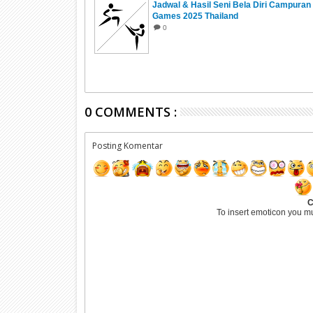
Jadwal & Hasil Seni Bela Diri Campura
Games 2025 Thailand
0
0 COMMENTS :
Posting Komentar
C
To insert emoticon you m