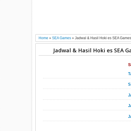
Home
»
SEA Games
»
Jadwal & Hasil Hoki es SEA Games
Jadwal & Hasil Hoki es SEA 
S
T
S
J
J
J