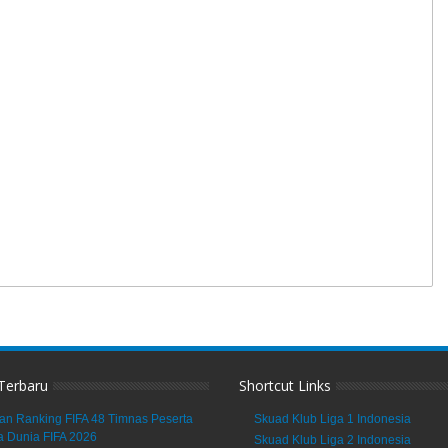
 Terbaru
Shortcut Links
an Ranking FIFA 48 Timnas Peserta
Skuad Klub Liga 1 Indonesia
a Dunia FIFA 2026
Skuad Klub Liga 2 Indonesia