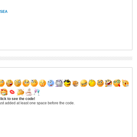
n SEA
lick to see the code!
ust added at least one space before the code.