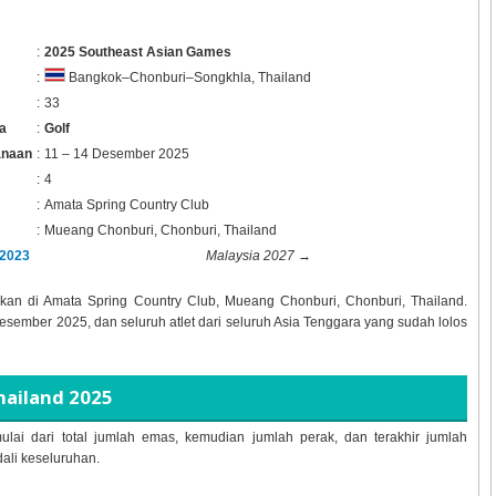
:
2025 Southeast Asian Games
:
Bangkok–Chonburi–Songkhla, Thailand
:
33
a
:
Golf
anaan
:
11 – 14 Desember 2025
:
4
:
Amata Spring Country Club
:
Mueang Chonburi, Chonburi, Thailand
2023
Malaysia 2027
→
akan di
Amata Spring Country Club, Mueang Chonburi, Chonburi, Thailand.
esember 2025, dan seluruh atlet dari seluruh Asia Tenggara yang sudah lolos
hailand 2025
ulai dari total jumlah emas, kemudian jumlah perak, dan terakhir jumlah
dali keseluruhan.