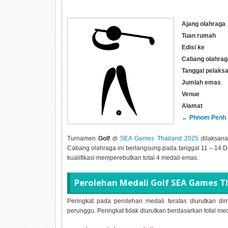
Ajang olahraga
Tuan rumah
Edisi ke
Cabang olahrag
Tanggal pelaks
Jumlah emas
Venue
Alamat
←
Phnom Penh 
Turnamen
Golf
di
SEA Games Thailand 2025
dilaksan
Cabang olahraga ini berlangsung pada tanggal
11 – 14 D
kualifikasi memperebutkan total
4 medali emas.
Perolehan Medali
Golf SEA Games T
Peringkat pada perolehan medali teratas diurutkan dim
perunggu. Peringkat tidak diurutkan berdasarkan total me