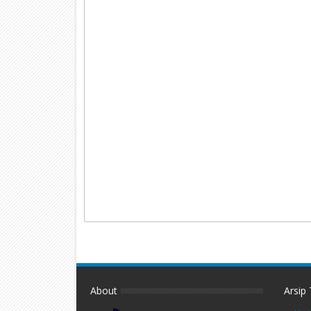
About
Arsip