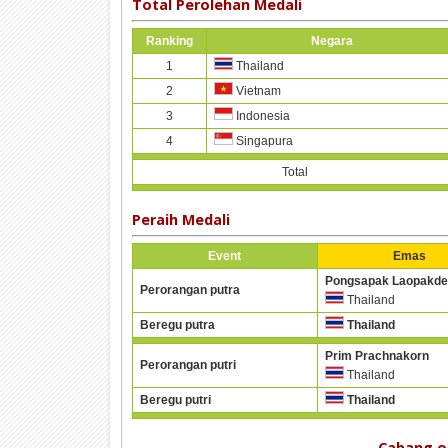
Total Perolehan Medali
Ranking
Negara
1
Thailand
2
Vietnam
3
Indonesia
4
Singapura
Total
Peraih Medali
Event
Emas
Pongsapak Laopakde
Perorangan putra
Thailand
Beregu putra
Thailand
Prim Prachnakorn
Perorangan putri
Thailand
Beregu putri
Thailand
Cabang o