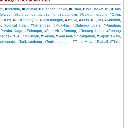
l5
, #
Berkuda
, #
Berlayar
, #
Biliar dan Snoker
, #
Bisbol
, #
Bola Basket 3x3
, #
Bola
ola voli
, #
Bola voli pantai
, #
Boling
, #
Bulutangkis
, #
Cakram terbang
, #
Catur
,
Hoki es
, #
Hoki lapangan
, #
Hoki ruangan
, #
Jet ski
, #
Judo
, #
Jujitsu
, #
Kabaddi
,
k
, #
Loncat Indah
, #
Menembak
, #
Muaythai
, #
Olahraga udara
, #
Panahan
,
#
Perahu Naga
, #
Pétanque
, #
Polo Air
, #
Renang
, #
Renang Indah
, #
Renang
n pendek
, #
Seluncur indah
, #
Senam
, #
Seni bela diri campuran
, #
Sepak takraw
,
aekwondo
, #
Tarik tambang
, #
Tenis lapangan
, #
Tenis Meja
, #
Teqball
, #
Tinju
,