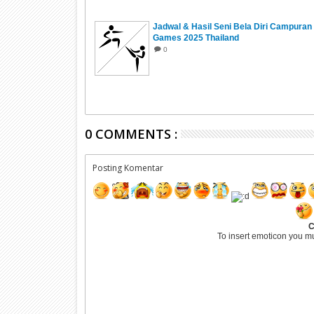
Jadwal & Hasil Seni Bela Diri Campura
Games 2025 Thailand
0
0 COMMENTS :
Posting Komentar
C
To insert emoticon you m