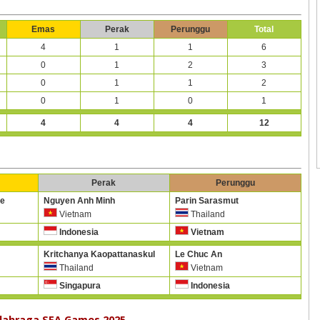
Emas
Perak
Perunggu
Total
4
1
1
6
0
1
2
3
0
1
1
2
0
1
0
1
4
4
4
12
Perak
Perunggu
e
Nguyen Anh Minh
Parin Sarasmut
Vietnam
Thailand
Indonesia
Vietnam
Kritchanya Kaopattanaskul
Le Chuc An
Thailand
Vietnam
Singapura
Indonesia
lahraga SEA Games 2025