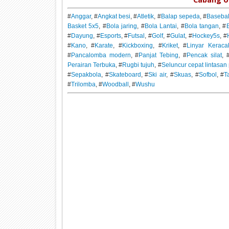
#
Anggar
, #
Angkat besi
, #
Atletik
, #
Balap sepeda
, #
Basebal
Basket 5x5
, #
Bola jaring
, #
Bola Lantai
, #
Bola tangan
, #
B
#
Dayung
, #
Esports
, #
Futsal
, #
Golf
, #
Gulat
, #
Hockey5s
, #
#
Kano
, #
Karate
, #
Kickboxing
, #
Kriket
, #
Linyar Keraca
#
Pancalomba modern
, #
Panjat Tebing
, #
Pencak silat
, 
Perairan Terbuka
, #
Rugbi tujuh
, #
Seluncur cepat lintasa
#
Sepakbola
, #
Skateboard
, #
Ski air
, #
Skuas
, #
Sofbol
, #
T
#
Trilomba
, #
Woodball
, #
Wushu