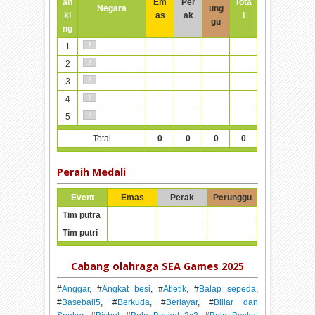
an
Em
Per
Tota
Negara
ung
ki
as
ak
l
gu
ng
1
2
3
4
5
Total
0
0
0
0
Peraih Medali
Event
Emas
Perak
Perunggu
Tim putra
Tim putri
Cabang olahraga SEA Games 2025
#
Anggar
, #
Angkat besi
, #
Atletik
, #
Balap sepeda
,
#
Baseball5
, #
Berkuda
, #
Berlayar
, #
Biliar dan