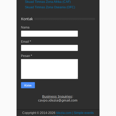
Skuad Timnas Zona Afrika (CAF)
Skuad Timnas Zona Oseania (OFC)
Kontak
Nama
Email
*
Pesan
*
Copyright © 2014-
2026
Idezia.com | Simple events