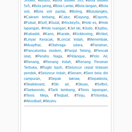
Snoker
, #
Bisbol
, #
Bola Basket 3x3
, #
Bola Basket
5x5
, #
Bola jaring
, #
Bola Lantai
, #
Bola tangan
, #
Bola
voli
, #
Bola voli pantai
, #
Boling
, #
Bulutangkis
,
#
Cakram terbang
, #
Catur
, #
Dayung
, #
Esports
,
#
Futsal
, #
Golf
, #
Gulat
, #
Hockey5s
, #
Hoki es
, #
Hoki
lapangan
, #
Hoki ruangan
, #
Jet ski
, #
Judo
, #
Jujitsu
,
#
Kabaddi
, #
Kano
, #
Karate
, #
Kickboxing
, #
Kriket
,
#
Linyar Keracak
, #
Loncat Indah
, #
Menembak
,
#
Muaythai
, #
Olahraga udara
, #
Panahan
,
#
Pancalomba modern
, #
Panjat Tebing
, #
Pencak
silat
, #
Perahu Naga
, #
Pétanque
, #
Polo Air
,
#
Renang
, #
Renang Indah
, #
Renang Perairan
Terbuka
, #
Rugbi tujuh
, #
Seluncur cepat lintasan
pendek
, #
Seluncur indah
, #
Senam
, #
Seni bela diri
campuran
, #
Sepak takraw
, #
Sepakbola
,
#
Skateboard
, #
Ski air
, #
Skuas
, #
Sofbol
,
#
Taekwondo
, #
Tarik tambang
, #
Tenis lapangan
,
#
Tenis Meja
, #
Teqball
, #
Tinju
, #
Trilomba
,
#
Woodball
, #
Wushu