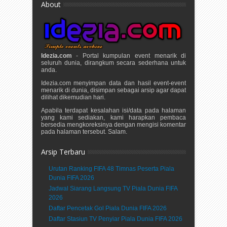
About
Idezia.com
- Portal kumpulan event menarik di
seluruh dunia, dirangkum secara sederhana untuk
anda.
Idezia.com menyimpan data dan hasil event-event
menarik di dunia, disimpan sebagai arsip agar dapat
dilihat dikemudian hari.
Apabila terdapat kesalahan isi/data pada halaman
yang kami sediakan, kami harapkan pembaca
bersedia mengkoreksinya dengan mengisi komentar
pada halaman tersebut. Salam.
Arsip Terbaru
Urutan Ranking FIFA 48 Timnas Peserta Piala
Dunia FIFA 2026
Jadwal Siarang Langsung TV Piala Dunia FIFA
2026
Daftar Pencetak Gol Piala Dunia FIFA 2026
Daftar Stasiun TV Penyiar Piala Dunia FIFA 2026