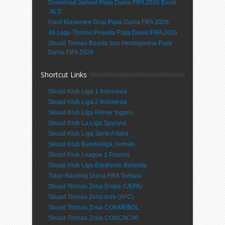
Download Jadwal Piala Dunia FIFA 2026 Excel
.XLS
Hasil Klasemen Grup Piala Dunia FIFA 2026
48 Logo Timnas Peserta Piala Dunia FIFA 2026
Skuad Timnas Bosnia dan Herzegovina Piala
Dunia FIFA 2026
Shortcut Links
Skuad Klub Liga 1 Indonesia
Skuad Klub Liga 2 Indonesia
Skuad Klub Liga Primer Inggris
Skuad Klub La Liga Spanyol
Skuad Klub Liga Serie A Italia
Skuad Klub Bundesliga Jerman
Skuad Klub League 1 Prancis
Skuad Klub Liga Eredivisie Belanda
Tabel Ranking Dunia FIFA Terbaru
Skuad Timnas Zona Eropa (UEFA)
Skuad Timnas Zona Asia (AFC)
Skuad Timnas Zona CONMEBOL
Skuad Timnas Zona CONCACAF