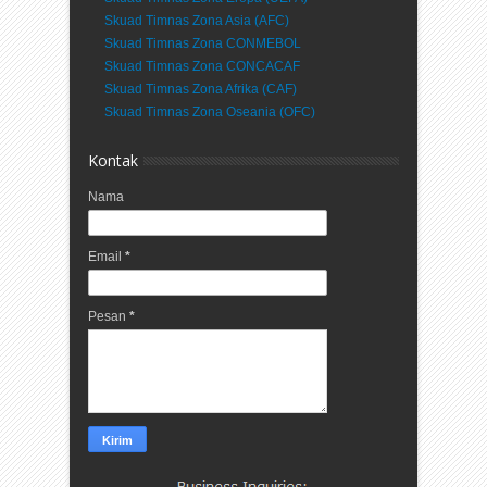
Skuad Timnas Zona Asia (AFC)
Skuad Timnas Zona CONMEBOL
Skuad Timnas Zona CONCACAF
Skuad Timnas Zona Afrika (CAF)
Skuad Timnas Zona Oseania (OFC)
Kontak
Nama
Email
*
Pesan
*