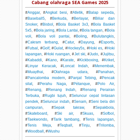
Cabang olahraga SEA Games 2025
#
Anggar
, #
Angkat besi
, #
Atletik
, #
Balap sepeda
,
#
Baseball5
, #
Berkuda
, #
Berlayar
, #
Biliar dan
Snoker
, #
Bisbol
, #
Bola Basket 3x3
, #
Bola Basket
5x5
, #
Bola jaring
, #
Bola Lantai
, #
Bola tangan
, #
Bola
voli
, #
Bola voli pantai
, #
Boling
, #
Bulutangkis
,
#
Cakram terbang
, #
Catur
, #
Dayung
, #
Esports
,
#
Futsal
, #
Golf
, #
Gulat
, #
Hockey5s
, #
Hoki es
, #
Hoki
lapangan
, #
Hoki ruangan
, #
Jet ski
, #
Judo
, #
Jujitsu
,
#
Kabaddi
, #
Kano
, #
Karate
, #
Kickboxing
, #
Kriket
,
#
Linyar Keracak
, #
Loncat Indah
, #
Menembak
,
#
Muaythai
, #
Olahraga udara
, #
Panahan
,
#
Pancalomba modern
, #
Panjat Tebing
, #
Pencak
silat
, #
Perahu Naga
, #
Pétanque
, #
Polo Air
,
#
Renang
, #
Renang Indah
, #
Renang Perairan
Terbuka
, #
Rugbi tujuh
, #
Seluncur cepat lintasan
pendek
, #
Seluncur indah
, #
Senam
, #
Seni bela diri
campuran
, #
Sepak takraw
, #
Sepakbola
,
#
Skateboard
, #
Ski air
, #
Skuas
, #
Sofbol
,
#
Taekwondo
, #
Tarik tambang
, #
Tenis lapangan
,
#
Tenis Meja
, #
Teqball
, #
Tinju
, #
Trilomba
,
#
Woodball
, #
Wushu