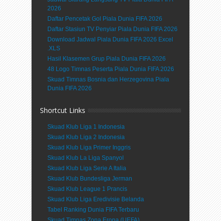
2026
Daftar Pencetak Gol Piala Dunia FIFA 2026
Daftar Stasiun TV Penyiar Piala Dunia FIFA 2026
Download Jadwal Piala Dunia FIFA 2026 Excel
.XLS
Hasil Klasemen Grup Piala Dunia FIFA 2026
48 Logo Timnas Peserta Piala Dunia FIFA 2026
Skuad Timnas Bosnia dan Herzegovina Piala
Dunia FIFA 2026
Shortcut Links
Skuad Klub Liga 1 Indonesia
Skuad Klub Liga 2 Indonesia
Skuad Klub Liga Primer Inggris
Skuad Klub La Liga Spanyol
Skuad Klub Liga Serie A Italia
Skuad Klub Bundesliga Jerman
Skuad Klub League 1 Prancis
Skuad Klub Liga Eredivisie Belanda
Tabel Ranking Dunia FIFA Terbaru
Skuad Timnas Zona Eropa (UEFA)