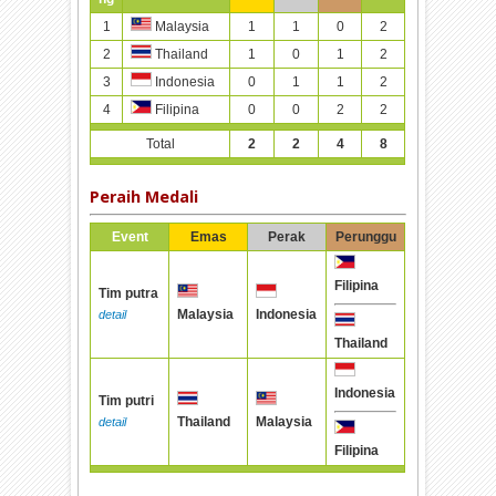
1
1
1
0
2
Malaysia
2
1
0
1
2
Thailand
3
0
1
1
2
Indonesia
4
0
0
2
2
Filipina
Total
2
2
4
8
Peraih Medali
Event
Emas
Perak
Perunggu
Filipina
Tim putra
Malaysia
Indonesia
detail
Thailand
Indonesia
Tim putri
Thailand
Malaysia
detail
Filipina