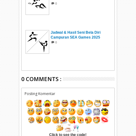
0
Jadwal & Hasil Seni Bela Diri
Campuran SEA Games 2025
Thailand
0
0 COMMENTS :
Posting Komentar
Click to see the code!