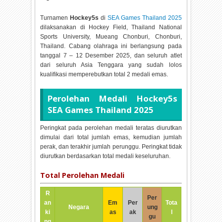
Turnamen
Hockey5s
di
SEA Games Thailand 2025
dilaksanakan di
Hockey Field, Thailand National
Sports University, Mueang Chonburi, Chonburi,
Thailand. Cabang olahraga ini berlangsung pada
tanggal
7 – 12 Desember 2025, dan seluruh atlet
dari seluruh Asia Tenggara yang sudah lolos
kualifikasi memperebutkan total
2 medali emas.
Perolehan Medali
Hockey5s
SEA Games Thailand 2025
Peringkat pada perolehan medali teratas diurutkan
dimulai dari total jumlah emas, kemudian jumlah
perak, dan terakhir jumlah perunggu. Peringkat tidak
diurutkan berdasarkan total medali keseluruhan.
Total Perolehan Medali
R
Per
an
Em
Per
Tota
Negara
ung
ki
as
ak
l
gu
ng