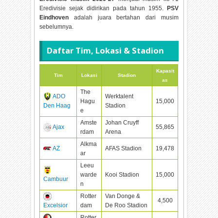
Eredivisie sejak didirikan pada tahun 1955.
PSV
Eindhoven
adalah juara bertahan dari musim
sebelumnya.
Daftar Tim, Lokasi & Stadion
Kapasit
Tim
Lokasi
Stadion
as
The
ADO
Werktalent
Hagu
15,000
Den Haag
Stadion
e
Amste
Johan Cruyff
Ajax
55,865
rdam
Arena
Alkma
AZ
AFAS Stadion
19,478
ar
Leeu
warde
Kooi Stadion
15,000
Cambuur
n
Rotter
Van Donge &
4,500
Excelsior
dam
De Roo Stadion
Rotter