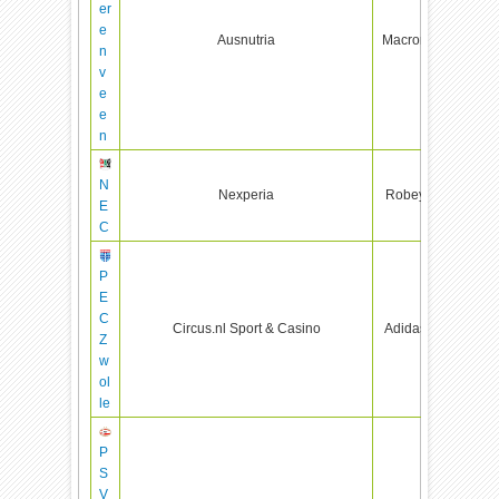
er
e
Ausnutria
Macron
n
v
e
e
n
N
Nexperia
Robey
E
C
P
E
C
Circus.nl Sport & Casino
Adidas
Z
w
ol
le
P
S
V