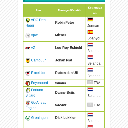
Kebangsa
Tim
Manager/Pelatih
an
ADO Den
Robin Peter
Haag
Jerman
Ajax
Míchel
Spanyol
AZ
Lee-Roy Echteld
Belanda
Cambuur
Johan Plat
Belanda
Excelsior
Ruben den Uil
Belanda
Feyenoord
vacant
TBA
Fortuna
Danny Buijs
Sittard
Belanda
Go Ahead
vacant
TBA
Eagles
Groningen
Dick Lukkien
Belanda