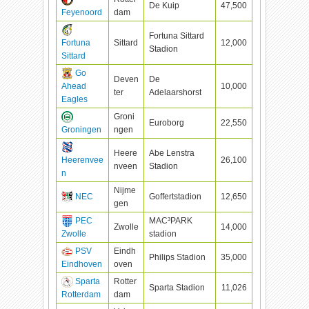
De Kuip
47,500
Feyenoord
dam
Fortuna Sittard
Fortuna
Sittard
12,000
Stadion
Sittard
Go
Deven
De
Ahead
10,000
ter
Adelaarshorst
Eagles
Groni
Euroborg
22,550
Groningen
ngen
Heere
Abe Lenstra
Heerenvee
26,100
nveen
Stadion
n
Nijme
NEC
Goffertstadion
12,650
gen
PEC
MAC³PARK
Zwolle
14,000
Zwolle
stadion
PSV
Eindh
Philips Stadion
35,000
Eindhoven
oven
Sparta
Rotter
Sparta Stadion
11,026
Rotterdam
dam