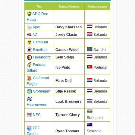
Tim
Nama Kapten
Kebangsaan
ADO Den
Haag
Ajax
Davy Klaassen
Belanda
AZ
Jordy Clasie
Belanda
Cambuur
Excelsior
Casper Widell
Swedia
Feyenoord
Sem Steijn
Belanda
Fortuna
Ivo Pinto
Portugal
Sittard
Go Ahead
Mats Deijl
Belanda
Eagles
Groningen
Stije Resink
Belanda
Luuk Brouwers
Belanda
Heerenveen
NEC
Tjaronn Chery
Suriname
PEC
Ryan Thomas
Selandia
Zwolle