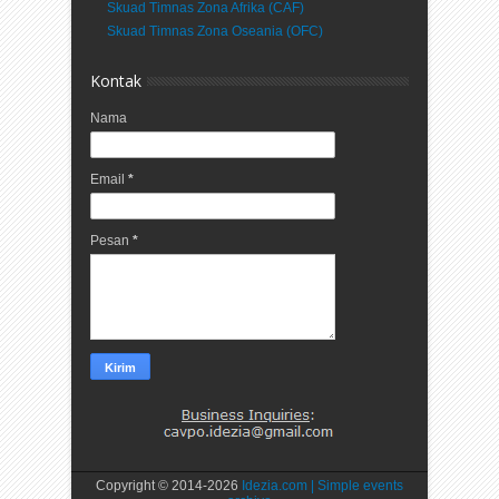
Skuad Timnas Zona Afrika (CAF)
Skuad Timnas Zona Oseania (OFC)
Kontak
Nama
Email
*
Pesan
*
Copyright © 2014-
2026
Idezia.com | Simple events