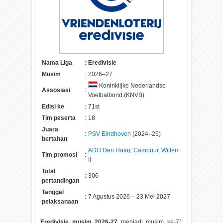
Nama Liga
:
Eredivisie
Musim
:
2026–27
Koninklijke Nederlandse
Assosiasi
:
Voetbalbond (KNVB)
Edisi ke
:
71st
Tim peserta
:
18
Juara
:
PSV Eindhoven
(2024–25)
bertahan
ADO Den Haag
,
Cambuur
,
Willem
Tim promosi
:
II
Total
:
306
pertandingan
Tanggal
:
7 Agustus 2026 – 23 Mei 2027
pelaksanaan
Eredivisie musim 2026-27
menjadi musim ke-71