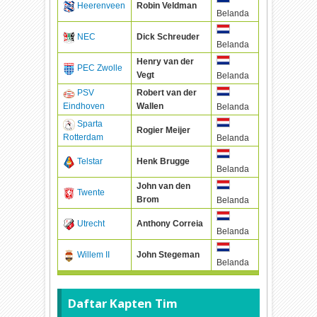
Heerenveen
Robin Veldman
Belanda
NEC
Dick Schreuder
Belanda
Henry van der
PEC Zwolle
Vegt
Belanda
PSV
Robert van der
Eindhoven
Wallen
Belanda
Sparta
Rogier Meijer
Rotterdam
Belanda
Telstar
Henk Brugge
Belanda
John van den
Twente
Brom
Belanda
Utrecht
Anthony Correia
Belanda
Willem II
John Stegeman
Belanda
Daftar Kapten Tim