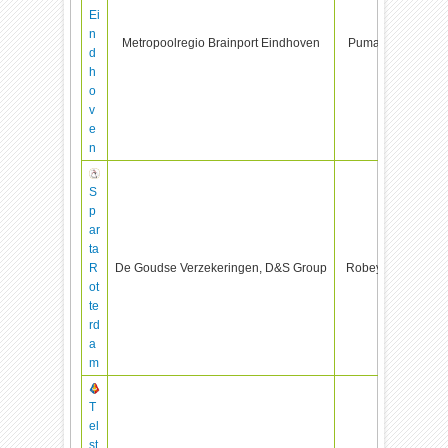
Ei
n
Metropoolregio Brainport Eindhoven
Puma
d
h
o
v
e
n
S
p
ar
ta
R
De Goudse Verzekeringen, D&S Group
Robey
ot
te
rd
a
m
T
el
st