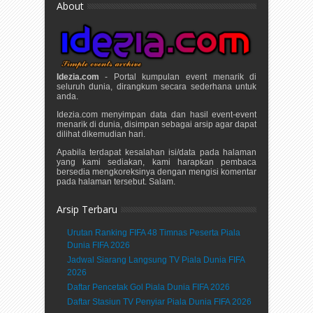
About
Idezia.com
- Portal kumpulan event menarik di
seluruh dunia, dirangkum secara sederhana untuk
anda.
Idezia.com menyimpan data dan hasil event-event
menarik di dunia, disimpan sebagai arsip agar dapat
dilihat dikemudian hari.
Apabila terdapat kesalahan isi/data pada halaman
yang kami sediakan, kami harapkan pembaca
bersedia mengkoreksinya dengan mengisi komentar
pada halaman tersebut. Salam.
Arsip Terbaru
Urutan Ranking FIFA 48 Timnas Peserta Piala
Dunia FIFA 2026
Jadwal Siarang Langsung TV Piala Dunia FIFA
2026
Daftar Pencetak Gol Piala Dunia FIFA 2026
Daftar Stasiun TV Penyiar Piala Dunia FIFA 2026