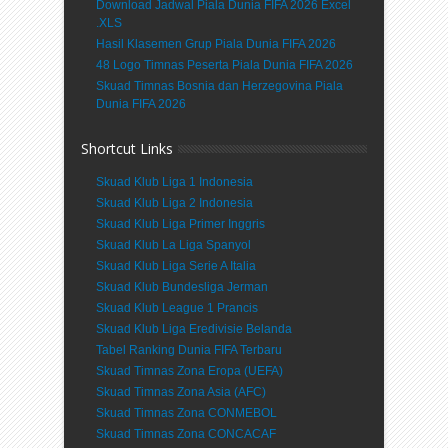
Download Jadwal Piala Dunia FIFA 2026 Excel
.XLS
Hasil Klasemen Grup Piala Dunia FIFA 2026
48 Logo Timnas Peserta Piala Dunia FIFA 2026
Skuad Timnas Bosnia dan Herzegovina Piala
Dunia FIFA 2026
Shortcut Links
Skuad Klub Liga 1 Indonesia
Skuad Klub Liga 2 Indonesia
Skuad Klub Liga Primer Inggris
Skuad Klub La Liga Spanyol
Skuad Klub Liga Serie A Italia
Skuad Klub Bundesliga Jerman
Skuad Klub League 1 Prancis
Skuad Klub Liga Eredivisie Belanda
Tabel Ranking Dunia FIFA Terbaru
Skuad Timnas Zona Eropa (UEFA)
Skuad Timnas Zona Asia (AFC)
Skuad Timnas Zona CONMEBOL
Skuad Timnas Zona CONCACAF