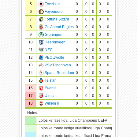
5
Excelsior
0
0
0
0
0
0
0
6
Feyenoord
0
0
0
0
0
0
0
7
Fortuna Sittard
0
0
0
0
0
0
0
8
Go Ahead Eagles
0
0
0
0
0
0
0
9
Groningen
0
0
0
0
0
0
0
10
Heerenveen
0
0
0
0
0
0
0
11
NEC
0
0
0
0
0
0
0
12
PEC Zwolle
0
0
0
0
0
0
0
13
PSV Eindhoven
0
0
0
0
0
0
0
14
Sparta Rotterdam
0
0
0
0
0
0
0
15
Telstar
0
0
0
0
0
0
0
16
Twente
0
0
0
0
0
0
0
17
Utrecht
0
0
0
0
0
0
0
18
Willem II
0
0
0
0
0
0
0
Notes:
Lolos ke fase liga, Liga Champions UEFA
Lolos ke ronde ketiga kualifikasi Liga Champions UEFA
Lolos ke ronde kedua kualifikasi Liga Eropa UEFA