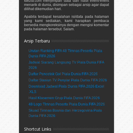
Idezia.com menyimpan data dan hasil event-event
menarik di dunia, disimpan sebagai arsip agar dapat
dilihat dikemudian hari.
Apabila terdapat kesalahan isi/data pada halaman
yang kami sediakan, kami harapkan pembaca
bersedia mengkoreksinya dengan mengisi komentar
pada halaman tersebut. Salam.
Arsip Terbaru
Urutan Ranking FIFA 48 Timnas Peserta Piala
Dunia FIFA 2026
Jadwal Siarang Langsung TV Piala Dunia FIFA
2026
Daftar Pencetak Gol Piala Dunia FIFA 2026
Daftar Stasiun TV Penyiar Piala Dunia FIFA 2026
Download Jadwal Piala Dunia FIFA 2026 Excel
.XLS
Hasil Klasemen Grup Piala Dunia FIFA 2026
48 Logo Timnas Peserta Piala Dunia FIFA 2026
Skuad Timnas Bosnia dan Herzegovina Piala
Dunia FIFA 2026
Shortcut Links