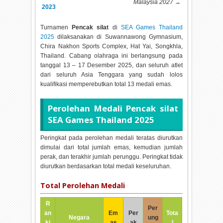
Malaysia 2027
→
2023
Turnamen
Pencak silat
di
SEA Games Thailand
2025
dilaksanakan di
Suwannawong Gymnasium,
Chira Nakhon Sports Complex, Hat Yai, Songkhla,
Thailand. Cabang olahraga ini berlangsung pada
tanggal
13 – 17 Desember 2025, dan seluruh atlet
dari seluruh Asia Tenggara yang sudah lolos
kualifikasi memperebutkan total
13 medali emas.
Perolehan Medali
Pencak silat
SEA Games Thailand 2025
Peringkat pada perolehan medali teratas diurutkan
dimulai dari total jumlah emas, kemudian jumlah
perak, dan terakhir jumlah perunggu. Peringkat tidak
diurutkan berdasarkan total medali keseluruhan.
Total Perolehan Medali
R
Per
an
Em
Per
Tota
Negara
ung
ki
as
ak
l