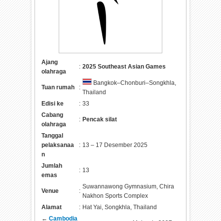
Ajang
:
2025 Southeast Asian Games
olahraga
Bangkok–Chonburi–Songkhla,
Tuan rumah
:
Thailand
Edisi ke
:
33
Cabang
:
Pencak silat
olahraga
Tanggal
pelaksanaa
:
13 – 17 Desember 2025
n
Jumlah
:
13
emas
Suwannawong Gymnasium, Chira
Venue
:
Nakhon Sports Complex
Alamat
:
Hat Yai, Songkhla, Thailand
←
Cambodia