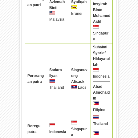
Aziemah
Syafiqah
Insyirah
an putri
Binti
Binte
Brunei
Mohamed
Malaysia
Aidil
Singapur
a
Suhaimi
Syarief
Hidayatul
lah
Sadara
Singsouv
Perorang
Ilyas
ong
Indonesia
an putra
Alisack
Abad
Thailand
Laos
Almohaid
ib
Filipina
Thailand
Beregu
Singapur
putra
Indonesia
a