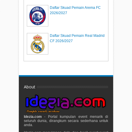
Daftar Skuad Pemain Arema FC
2026/2027
Daftar Skuad Pemain Real Madrid
CF 2026/2027
About
Idezia.com
- Portal kumpulan event menarik di
seluruh dunia, dirangkum secara sederhana untuk
anda.