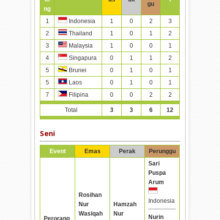
gu
ng
1
1
0
2
3
Indonesia
2
1
0
1
2
Thailand
3
1
0
0
1
Malaysia
4
0
1
1
2
Singapura
5
0
1
0
1
Brunei
5
0
1
0
1
Laos
7
0
0
2
2
Filipina
Total
3
3
6
12
Seni
Event
Emas
Perak
Perunggu
Sari
Puspa
Arum
Rosihan
Indonesia
Nur
Hamzah
Wasiqah
Nur
Nurin
Perorang