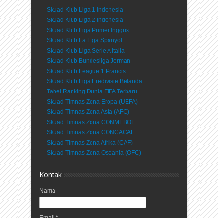
Skuad Klub Liga 1 Indonesia
Skuad Klub Liga 2 Indonesia
Skuad Klub Liga Primer Inggris
Skuad Klub La Liga Spanyol
Skuad Klub Liga Serie A Italia
Skuad Klub Bundesliga Jerman
Skuad Klub League 1 Prancis
Skuad Klub Liga Eredivisie Belanda
Tabel Ranking Dunia FIFA Terbaru
Skuad Timnas Zona Eropa (UEFA)
Skuad Timnas Zona Asia (AFC)
Skuad Timnas Zona CONMEBOL
Skuad Timnas Zona CONCACAF
Skuad Timnas Zona Afrika (CAF)
Skuad Timnas Zona Oseania (OFC)
Kontak
Nama
Email
*