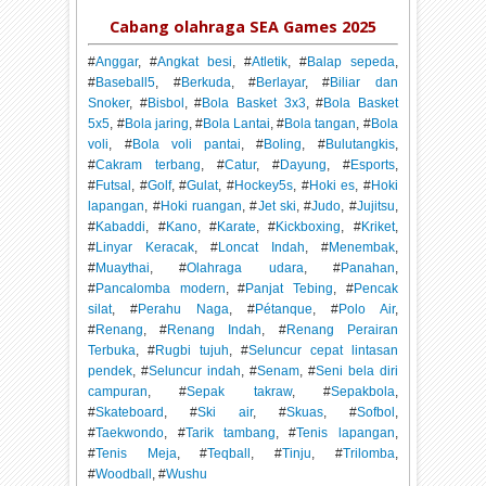
Cabang olahraga SEA Games 2025
#
Anggar
, #
Angkat besi
, #
Atletik
, #
Balap sepeda
,
#
Baseball5
, #
Berkuda
, #
Berlayar
, #
Biliar dan
Snoker
, #
Bisbol
, #
Bola Basket 3x3
, #
Bola Basket
5x5
, #
Bola jaring
, #
Bola Lantai
, #
Bola tangan
, #
Bola
voli
, #
Bola voli pantai
, #
Boling
, #
Bulutangkis
,
#
Cakram terbang
, #
Catur
, #
Dayung
, #
Esports
,
#
Futsal
, #
Golf
, #
Gulat
, #
Hockey5s
, #
Hoki es
, #
Hoki
lapangan
, #
Hoki ruangan
, #
Jet ski
, #
Judo
, #
Jujitsu
,
#
Kabaddi
, #
Kano
, #
Karate
, #
Kickboxing
, #
Kriket
,
#
Linyar Keracak
, #
Loncat Indah
, #
Menembak
,
#
Muaythai
, #
Olahraga udara
, #
Panahan
,
#
Pancalomba modern
, #
Panjat Tebing
, #
Pencak
silat
, #
Perahu Naga
, #
Pétanque
, #
Polo Air
,
#
Renang
, #
Renang Indah
, #
Renang Perairan
Terbuka
, #
Rugbi tujuh
, #
Seluncur cepat lintasan
pendek
, #
Seluncur indah
, #
Senam
, #
Seni bela diri
campuran
, #
Sepak takraw
, #
Sepakbola
,
#
Skateboard
, #
Ski air
, #
Skuas
, #
Sofbol
,
#
Taekwondo
, #
Tarik tambang
, #
Tenis lapangan
,
#
Tenis Meja
, #
Teqball
, #
Tinju
, #
Trilomba
,
#
Woodball
, #
Wushu