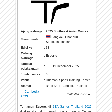
Ajang olahraga
:
2025 Southeast Asian Games
Bangkok–Chonburi–
Tuan rumah
:
Songkhla, Thailand
Edisi ke
:
33
Cabang
:
Esports
olahraga
Tanggal
:
13 – 19 Desember 2025
pelaksanaan
Jumlah emas
:
6
Venue
:
Huamark Sports Training Center
Alamat
:
Bang Kapi, Bangkok, Thailand
←
Cambodia
Malaysia 2027
→
2023
Turnamen
Esports
di
SEA Games Thailand 2025
dilaksanakan di
Huamark Sports Training Center,