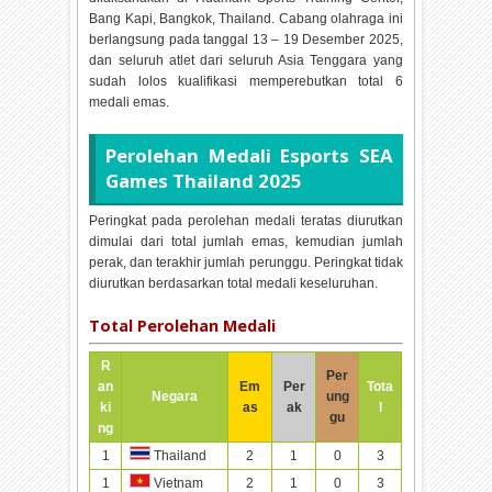
Bang Kapi, Bangkok, Thailand. Cabang olahraga ini
berlangsung pada tanggal
13 – 19 Desember 2025,
dan seluruh atlet dari seluruh Asia Tenggara yang
sudah lolos kualifikasi memperebutkan total
6
medali emas.
Perolehan Medali
Esports SEA
Games Thailand 2025
Peringkat pada perolehan medali teratas diurutkan
dimulai dari total jumlah emas, kemudian jumlah
perak, dan terakhir jumlah perunggu. Peringkat tidak
diurutkan berdasarkan total medali keseluruhan.
Total Perolehan Medali
R
Per
an
Em
Per
Tota
Negara
ung
ki
as
ak
l
gu
ng
1
2
1
0
3
Thailand
1
2
1
0
3
Vietnam