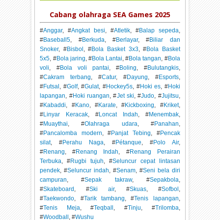
Cabang olahraga SEA Games 2025
#
Anggar
, #
Angkat besi
, #
Atletik
, #
Balap sepeda
,
#
Baseball5
, #
Berkuda
, #
Berlayar
, #
Biliar dan
Snoker
, #
Bisbol
, #
Bola Basket 3x3
, #
Bola Basket
5x5
, #
Bola jaring
, #
Bola Lantai
, #
Bola tangan
, #
Bola
voli
, #
Bola voli pantai
, #
Boling
, #
Bulutangkis
,
#
Cakram terbang
, #
Catur
, #
Dayung
, #
Esports
,
#
Futsal
, #
Golf
, #
Gulat
, #
Hockey5s
, #
Hoki es
, #
Hoki
lapangan
, #
Hoki ruangan
, #
Jet ski
, #
Judo
, #
Jujitsu
,
#
Kabaddi
, #
Kano
, #
Karate
, #
Kickboxing
, #
Kriket
,
#
Linyar Keracak
, #
Loncat Indah
, #
Menembak
,
#
Muaythai
, #
Olahraga udara
, #
Panahan
,
#
Pancalomba modern
, #
Panjat Tebing
, #
Pencak
silat
, #
Perahu Naga
, #
Pétanque
, #
Polo Air
,
#
Renang
, #
Renang Indah
, #
Renang Perairan
Terbuka
, #
Rugbi tujuh
, #
Seluncur cepat lintasan
pendek
, #
Seluncur indah
, #
Senam
, #
Seni bela diri
campuran
, #
Sepak takraw
, #
Sepakbola
,
#
Skateboard
, #
Ski air
, #
Skuas
, #
Sofbol
,
#
Taekwondo
, #
Tarik tambang
, #
Tenis lapangan
,
#
Tenis Meja
, #
Teqball
, #
Tinju
, #
Trilomba
,
#
Woodball
, #
Wushu