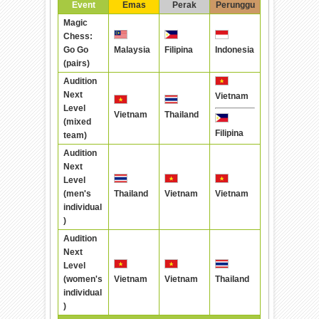
Event
Emas
Perak
Perunggu
Magic
Chess:
Go Go
Malaysia
Filipina
Indonesia
(pairs)
Audition
Next
Vietnam
Level
Vietnam
Thailand
(mixed
Filipina
team)
Audition
Next
Level
(men's
Thailand
Vietnam
Vietnam
individual
)
Audition
Next
Level
(women's
Vietnam
Vietnam
Thailand
individual
)