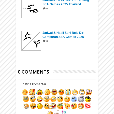
Jadwal & Hasil Cakram Terbang
SEA Games 2025 Thailand
0
Jadwal & Hasil Seni Bela Diri
Campuran SEA Games 2025
Thailand
0
0 COMMENTS :
Posting Komentar