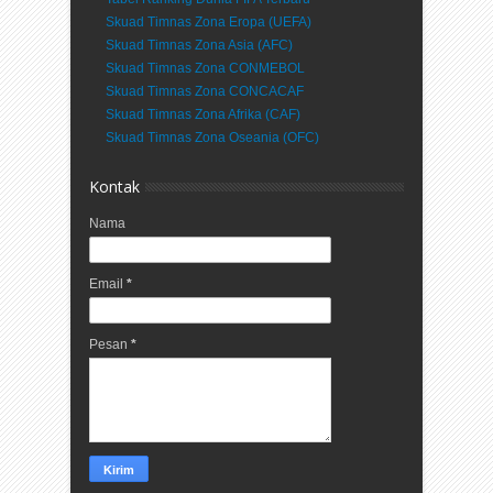
Skuad Timnas Zona Eropa (UEFA)
Skuad Timnas Zona Asia (AFC)
Skuad Timnas Zona CONMEBOL
Skuad Timnas Zona CONCACAF
Skuad Timnas Zona Afrika (CAF)
Skuad Timnas Zona Oseania (OFC)
Kontak
Nama
Email
*
Pesan
*