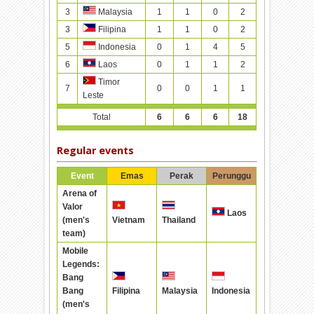
3
1
1
0
2
Malaysia
3
1
1
0
2
Filipina
5
0
1
4
5
Indonesia
6
0
1
1
2
Laos
Timor
7
0
0
1
1
Leste
Total
6
6
6
18
Regular events
Event
Emas
Perak
Perunggu
Arena of
Valor
Laos
(men's
Vietnam
Thailand
team)
Mobile
Legends:
Bang
Bang
Filipina
Malaysia
Indonesia
(men's