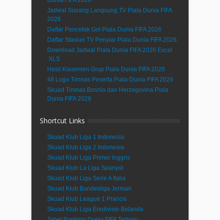
Jadwal Siarang Langsung TV Piala Dunia FIFA
2026
Daftar Pencetak Gol Piala Dunia FIFA 2026
Daftar Stasiun TV Penyiar Piala Dunia FIFA 2026
Download Jadwal Piala Dunia FIFA 2026 Excel
.XLS
Hasil Klasemen Grup Piala Dunia FIFA 2026
48 Logo Timnas Peserta Piala Dunia FIFA 2026
Skuad Timnas Bosnia dan Herzegovina Piala
Dunia FIFA 2026
Shortcut Links
Skuad Klub Liga 1 Indonesia
Skuad Klub Liga 2 Indonesia
Skuad Klub Liga Primer Inggris
Skuad Klub La Liga Spanyol
Skuad Klub Liga Serie A Italia
Skuad Klub Bundesliga Jerman
Skuad Klub League 1 Prancis
Skuad Klub Liga Eredivisie Belanda
Tabel Ranking Dunia FIFA Terbaru