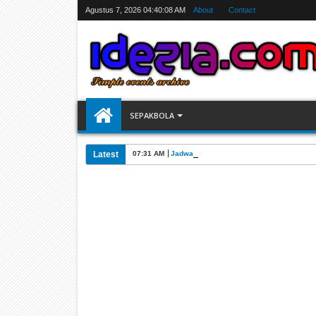
Agustus 7, 2026
04:40:09 AM
About
Contact
SEPAKBOLA
Latest
07:31 AM
Jadwal Siarang Langsung TV Piala Dunia 