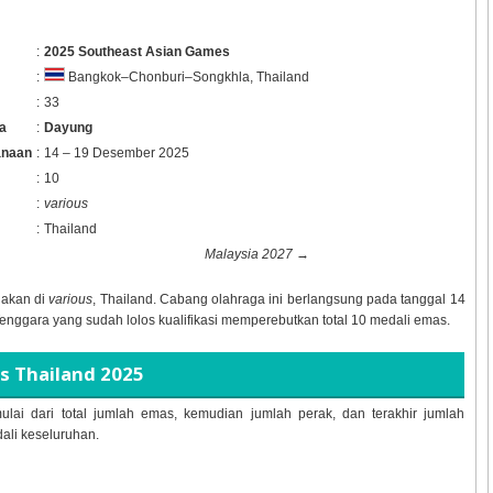
:
2025 Southeast Asian Games
:
Bangkok–Chonburi–Songkhla, Thailand
:
33
a
:
Dayung
anaan
:
14 – 19 Desember 2025
:
10
:
various
:
Thailand
Malaysia 2027
→
nakan di
various
, Thailand. Cabang olahraga ini berlangsung pada tanggal
14
Tenggara yang sudah lolos kualifikasi memperebutkan total
10 medali emas.
 Thailand 2025
ulai dari total jumlah emas, kemudian jumlah perak, dan terakhir jumlah
dali keseluruhan.