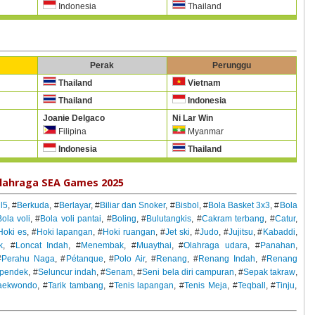
Indonesia
Thailand
Perak
Perunggu
Thailand
Vietnam
Thailand
Indonesia
Joanie Delgaco
Ni Lar Win
Filipina
Myanmar
Indonesia
Thailand
lahraga SEA Games 2025
l5
, #
Berkuda
, #
Berlayar
, #
Biliar dan Snoker
, #
Bisbol
, #
Bola Basket 3x3
, #
Bola
ola voli
, #
Bola voli pantai
, #
Boling
, #
Bulutangkis
, #
Cakram terbang
, #
Catur
,
Hoki es
, #
Hoki lapangan
, #
Hoki ruangan
, #
Jet ski
, #
Judo
, #
Jujitsu
, #
Kabaddi
,
k
, #
Loncat Indah
, #
Menembak
, #
Muaythai
, #
Olahraga udara
, #
Panahan
,
#
Perahu Naga
, #
Pétanque
, #
Polo Air
, #
Renang
, #
Renang Indah
, #
Renang
n pendek
, #
Seluncur indah
, #
Senam
, #
Seni bela diri campuran
, #
Sepak takraw
,
aekwondo
, #
Tarik tambang
, #
Tenis lapangan
, #
Tenis Meja
, #
Teqball
, #
Tinju
,