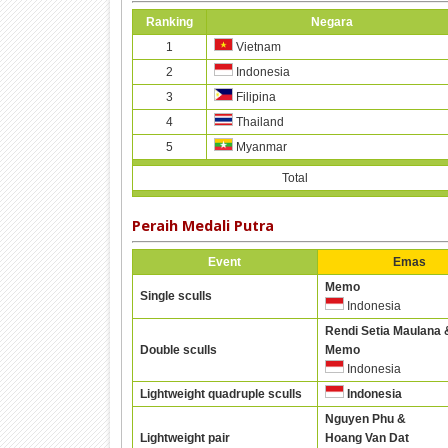
Ranking
Negara
1
Vietnam
2
Indonesia
3
Filipina
4
Thailand
5
Myanmar
Total
Peraih Medali Putra
Event
Emas
Memo
Single sculls
Indonesia
Rendi Setia Maulana 
Double sculls
Memo
Indonesia
Lightweight quadruple sculls
Indonesia
Nguyen Phu &
Lightweight pair
Hoang Van Dat