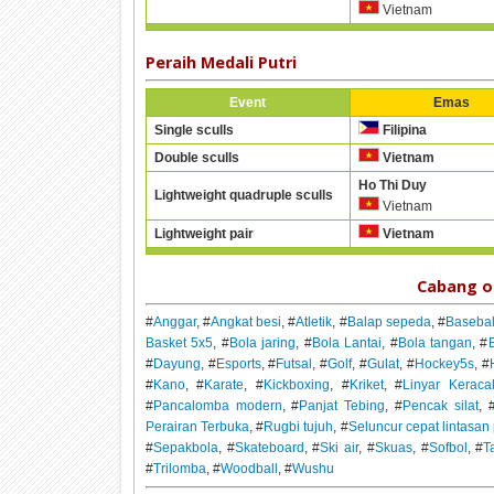
Vietnam
Peraih Medali Putri
Event
Emas
Single sculls
Filipina
Double sculls
Vietnam
Ho Thi Duy
Lightweight quadruple sculls
Vietnam
Lightweight pair
Vietnam
Cabang o
#
Anggar
, #
Angkat besi
, #
Atletik
, #
Balap sepeda
, #
Basebal
Basket 5x5
, #
Bola jaring
, #
Bola Lantai
, #
Bola tangan
, #
B
#
Dayung
, #
Esports
, #
Futsal
, #
Golf
, #
Gulat
, #
Hockey5s
, #
#
Kano
, #
Karate
, #
Kickboxing
, #
Kriket
, #
Linyar Keraca
#
Pancalomba modern
, #
Panjat Tebing
, #
Pencak silat
, 
Perairan Terbuka
, #
Rugbi tujuh
, #
Seluncur cepat lintasa
#
Sepakbola
, #
Skateboard
, #
Ski air
, #
Skuas
, #
Sofbol
, #
T
#
Trilomba
, #
Woodball
, #
Wushu