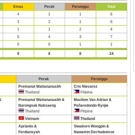
Emas
Perak
Perunggu
Total
4
1
1
6
3
2
1
6
1
1
2
4
0
4
3
7
0
0
1
1
8
8
8
24
Perak
Perunggu
Premanut Wattananusith
Cris Nievarez
Thailand
Filipina
&
Premanut Wattananusith &
Maxilom Van Adrian &
Narongsak Naksaeng
Peñaredondo Rynjie
Thailand
Filipina
Vietnam
Thailand
Aprianto &
Siwakorn Wongpin &
Ferdiansyah
Nawamin Dechudomrat