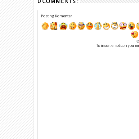
0 COMMENTS :
Posting Komentar
C
To insert emoticon you m