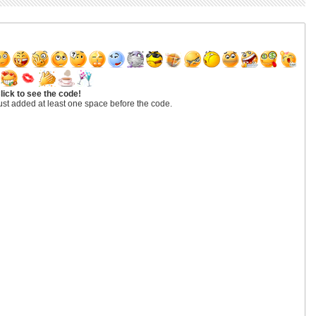
lick to see the code!
ust added at least one space before the code.