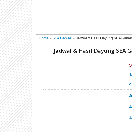
Home
»
SEA Games
»
Jadwal & Hasil Dayung SEA Games
Jadwal & Hasil Dayung SEA 
S
T
S
J
J
J