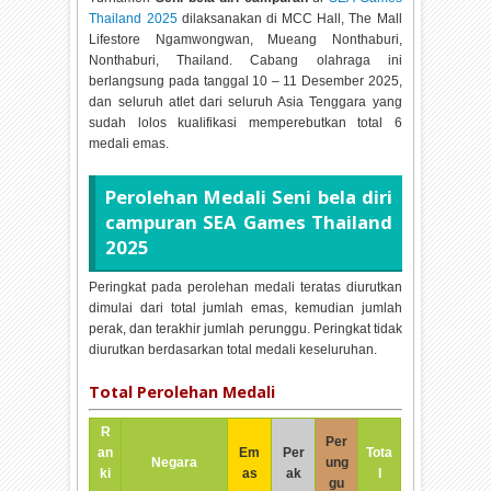
Thailand 2025
dilaksanakan di
MCC Hall, The Mall
Lifestore Ngamwongwan, Mueang Nonthaburi,
Nonthaburi, Thailand. Cabang olahraga ini
berlangsung pada tanggal
10 – 11 Desember 2025,
dan seluruh atlet dari seluruh Asia Tenggara yang
sudah lolos kualifikasi memperebutkan total
6
medali emas.
Perolehan Medali
Seni bela diri
campuran SEA Games Thailand
2025
Peringkat pada perolehan medali teratas diurutkan
dimulai dari total jumlah emas, kemudian jumlah
perak, dan terakhir jumlah perunggu. Peringkat tidak
diurutkan berdasarkan total medali keseluruhan.
Total Perolehan Medali
R
Per
an
Em
Per
Tota
Negara
ung
ki
as
ak
l
gu