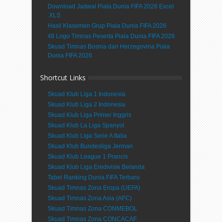
Download Jadwal Piala Dunia FIFA 2026 Excel
.XLS
Hasil Klasemen Grup Piala Dunia FIFA 2026
48 Logo Timnas Peserta Piala Dunia FIFA 2026
Skuad Timnas Bosnia dan Herzegovina Piala
Dunia FIFA 2026
Shortcut Links
Skuad Klub Liga 1 Indonesia
Skuad Klub Liga 2 Indonesia
Skuad Klub Liga Primer Inggris
Skuad Klub La Liga Spanyol
Skuad Klub Liga Serie A Italia
Skuad Klub Bundesliga Jerman
Skuad Klub League 1 Prancis
Skuad Klub Liga Eredivisie Belanda
Tabel Ranking Dunia FIFA Terbaru
Skuad Timnas Zona Eropa (UEFA)
Skuad Timnas Zona Asia (AFC)
Skuad Timnas Zona CONMEBOL
Skuad Timnas Zona CONCACAF