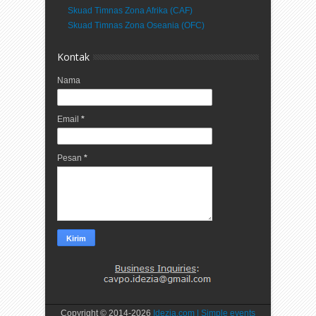
Skuad Timnas Zona Afrika (CAF)
Skuad Timnas Zona Oseania (OFC)
Kontak
Nama
Email
*
Pesan
*
Copyright © 2014-
2026
Idezia.com | Simple events