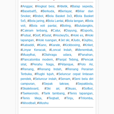
#
Anggar
, #
Angkat besi
, #
Atletik
, #
Balap sepeda
,
#
Baseball5
, #
Berkuda
, #
Berlayar
, #
Biliar dan
Snoker
, #
Bisbol
, #
Bola Basket 3x3
, #
Bola Basket
5x5
, #
Bola jaring
, #
Bola Lantai
, #
Bola tangan
, #
Bola
voli
, #
Bola voli pantai
, #
Boling
, #
Bulutangkis
,
#
Cakram terbang
, #
Catur
, #
Dayung
, #
Esports
,
#
Futsal
, #
Golf
, #
Gulat
, #
Hockey5s
, #
Hoki es
, #
Hoki
lapangan
, #
Hoki ruangan
, #
Jet ski
, #
Judo
, #
Jujitsu
,
#
Kabaddi
, #
Kano
, #
Karate
, #
Kickboxing
, #
Kriket
,
#
Linyar Keracak
, #
Loncat Indah
, #
Menembak
,
#
Muaythai
, #
Olahraga udara
, #
Panahan
,
#
Pancalomba modern
, #
Panjat Tebing
, #
Pencak
silat
, #
Perahu Naga
, #
Pétanque
, #
Polo Air
,
#
Renang
, #
Renang Indah
, #
Renang Perairan
Terbuka
, #
Rugbi tujuh
, #
Seluncur cepat lintasan
pendek
, #
Seluncur indah
, #
Senam
, #
Seni bela diri
campuran
, #
Sepak takraw
, #
Sepakbola
,
#
Skateboard
, #
Ski air
, #
Skuas
, #
Sofbol
,
#
Taekwondo
, #
Tarik tambang
, #
Tenis lapangan
,
#
Tenis Meja
, #
Teqball
, #
Tinju
, #
Trilomba
,
#
Woodball
, #
Wushu