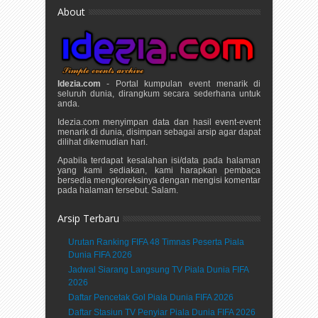
About
Idezia.com
- Portal kumpulan event menarik di
seluruh dunia, dirangkum secara sederhana untuk
anda.
Idezia.com menyimpan data dan hasil event-event
menarik di dunia, disimpan sebagai arsip agar dapat
dilihat dikemudian hari.
Apabila terdapat kesalahan isi/data pada halaman
yang kami sediakan, kami harapkan pembaca
bersedia mengkoreksinya dengan mengisi komentar
pada halaman tersebut. Salam.
Arsip Terbaru
Urutan Ranking FIFA 48 Timnas Peserta Piala
Dunia FIFA 2026
Jadwal Siarang Langsung TV Piala Dunia FIFA
2026
Daftar Pencetak Gol Piala Dunia FIFA 2026
Daftar Stasiun TV Penyiar Piala Dunia FIFA 2026