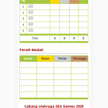
ng
1
2
3
4
5
Total
0
0
0
0
Peraih Medali
Event
Emas
Perak
Perunggu
Cabang olahraga SEA Games 2025