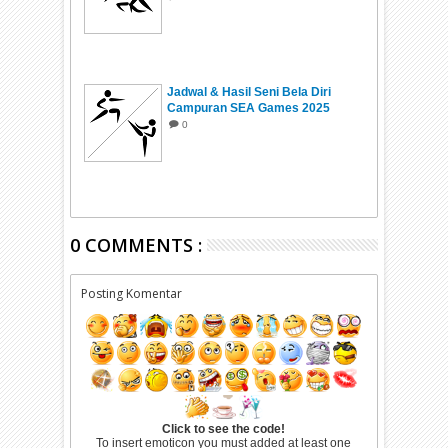
Jadwal & Hasil Seni Bela Diri
Campuran SEA Games 2025
Thailand
0
0 COMMENTS :
Posting Komentar
Click to see the code!
To insert emoticon you must added at least one