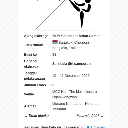
Ajang olahraga
:
2025 Southeast Asian Games
Bangkok–Chonburi–
Tuan rumah
:
Songkhla, Thailand
Edisi ke
:
33
Cabang
:
Seni bela diri campuran
olahraga
Tanggal
:
10 – 11 Desember 2025
pelaksanaan
Jumlah emas
:
6
MCC Hall, The Mall Lifestore
Venue
:
Ngamwongwan
Mueang Nonthaburi, Nonthaburi,
Alamat
:
Thailand
←
Tidak digelar
Malaysia 2027
→
Turnamen
Seni bela diri campuran
di
SEA Games