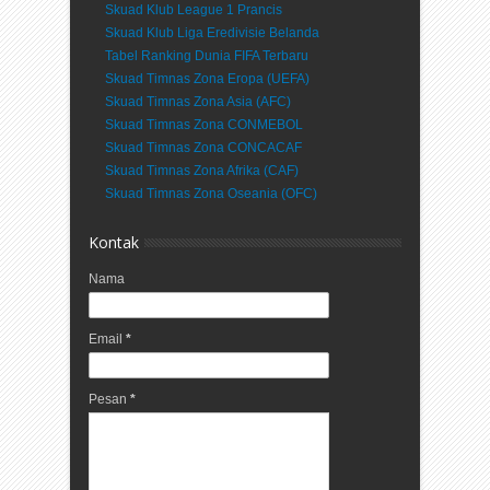
Skuad Klub League 1 Prancis
Skuad Klub Liga Eredivisie Belanda
Tabel Ranking Dunia FIFA Terbaru
Skuad Timnas Zona Eropa (UEFA)
Skuad Timnas Zona Asia (AFC)
Skuad Timnas Zona CONMEBOL
Skuad Timnas Zona CONCACAF
Skuad Timnas Zona Afrika (CAF)
Skuad Timnas Zona Oseania (OFC)
Kontak
Nama
Email
*
Pesan
*