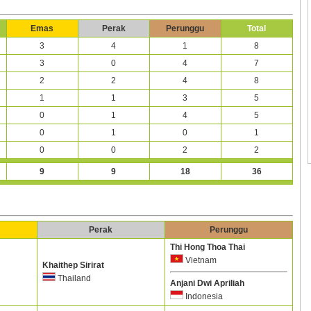
Emas
Perak
Perunggu
Total
3
4
1
8
3
0
4
7
2
2
4
8
1
1
3
5
0
1
4
5
0
1
0
1
0
0
2
2
9
9
18
36
Perak
Perunggu
Thi Hong Thoa Thai
Vietnam
Khaithep Sirirat
Thailand
Anjani Dwi Apriliah
Indonesia