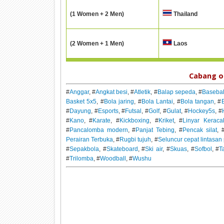
(1 Women + 2 Men)
Thailand
(2 Women + 1 Men)
Laos
Cabang o
#
Anggar
, #
Angkat besi
, #
Atletik
, #
Balap sepeda
, #
Basebal
Basket 5x5
, #
Bola jaring
, #
Bola Lantai
, #
Bola tangan
, #
B
#
Dayung
, #
Esports
, #
Futsal
, #
Golf
, #
Gulat
, #
Hockey5s
, #
#
Kano
, #
Karate
, #
Kickboxing
, #
Kriket
, #
Linyar Keraca
#
Pancalomba modern
, #
Panjat Tebing
, #
Pencak silat
, 
Perairan Terbuka
, #
Rugbi tujuh
, #
Seluncur cepat lintasa
#
Sepakbola
, #
Skateboard
, #
Ski air
, #
Skuas
, #
Sofbol
, #
T
#
Trilomba
, #
Woodball
, #
Wushu