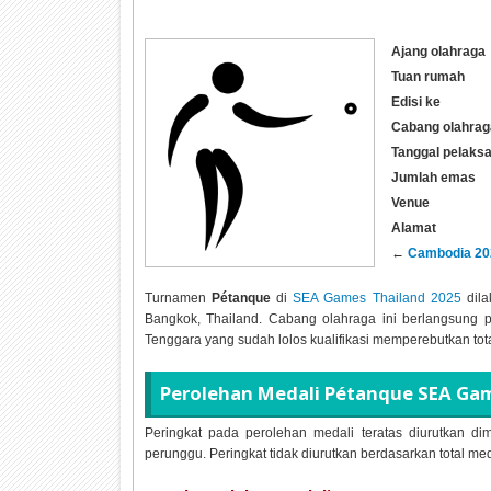
Ajang olahraga
Tuan rumah
Edisi ke
Cabang olahrag
Tanggal pelaks
Jumlah emas
Venue
Alamat
←
Cambodia 20
Turnamen
Pétanque
di
SEA Games Thailand 2025
dila
Bangkok, Thailand. Cabang olahraga ini berlangsung 
Tenggara yang sudah lolos kualifikasi memperebutkan tot
Perolehan Medali
Pétanque SEA Gam
Peringkat pada perolehan medali teratas diurutkan dim
perunggu. Peringkat tidak diurutkan berdasarkan total me