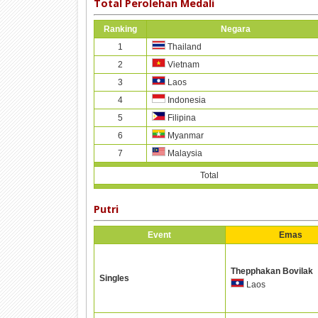
Total Perolehan Medali
Ranking
Negara
1
Thailand
2
Vietnam
3
Laos
4
Indonesia
5
Filipina
6
Myanmar
7
Malaysia
Total
Putri
Event
Emas
Thepphakan Bovilak
Singles
Laos