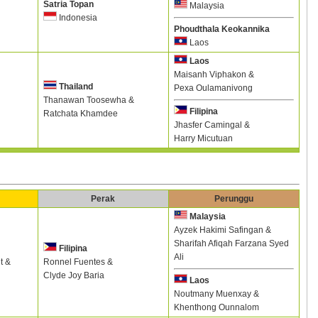
Satria Topan
Malaysia
Indonesia
Phoudthala Keokannika
Laos
Laos
Maisanh Viphakon &
Thailand
Pexa Oulamanivong
Thanawan Toosewha &
Filipina
Ratchata Khamdee
Jhasfer Camingal &
Harry Micutuan
Perak
Perunggu
Malaysia
Ayzek Hakimi Safingan &
Sharifah Afiqah Farzana Syed
Filipina
Ali
t &
Ronnel Fuentes &
Clyde Joy Baria
Laos
Noutmany Muenxay &
Khenthong Ounnalom