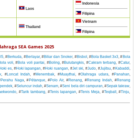
Indonesia
Laos
Filipina
Vietnam
Thailand
Filipina
lahraga SEA Games 2025
l5
, #
Berkuda
, #
Berlayar
, #
Biliar dan Snoker
, #
Bisbol
, #
Bola Basket 3x3
, #
Bola
ola voli
, #
Bola voli pantai
, #
Boling
, #
Bulutangkis
, #
Cakram terbang
, #
Catur
,
Hoki es
, #
Hoki lapangan
, #
Hoki ruangan
, #
Jet ski
, #
Judo
, #
Jujitsu
, #
Kabaddi
,
k
, #
Loncat Indah
, #
Menembak
, #
Muaythai
, #
Olahraga udara
, #
Panahan
,
#
Perahu Naga
, #
Pétanque
, #
Polo Air
, #
Renang
, #
Renang Indah
, #
Renang
n pendek
, #
Seluncur indah
, #
Senam
, #
Seni bela diri campuran
, #
Sepak takraw
,
aekwondo
, #
Tarik tambang
, #
Tenis lapangan
, #
Tenis Meja
, #
Teqball
, #
Tinju
,