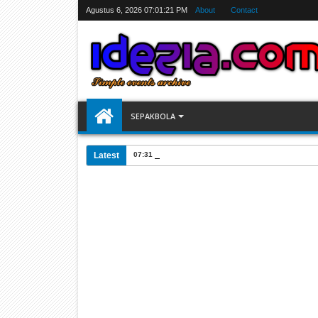
Agustus 6, 2026
07:01:22 PM
About
Contact
SEPAKBOLA
Latest
07:31 AM
Jadwal Siarang Langsung TV Piala Dunia 