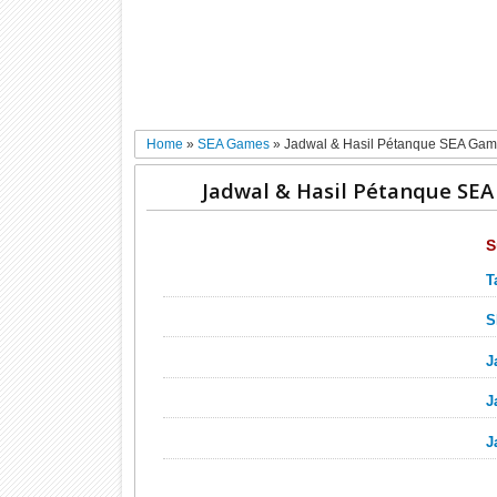
Home
»
SEA Games
»
Jadwal & Hasil Pétanque SEA Gam
Jadwal & Hasil Pétanque SE
S
T
S
J
J
J