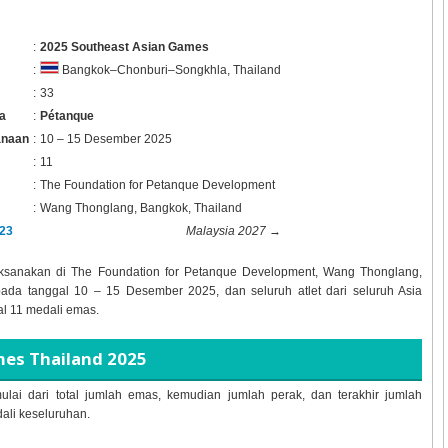
:
2025 Southeast Asian Games
:
Bangkok–Chonburi–Songkhla, Thailand
:
33
a
:
Pétanque
anaan
:
10 – 15 Desember 2025
:
11
:
The Foundation for Petanque Development
:
Wang Thonglang, Bangkok, Thailand
23
Malaysia 2027
→
ksanakan di
The Foundation for Petanque Development, Wang Thonglang,
pada tanggal
10 – 15 Desember 2025, dan seluruh atlet dari seluruh Asia
al
11 medali emas.
es Thailand 2025
ulai dari total jumlah emas, kemudian jumlah perak, dan terakhir jumlah
dali keseluruhan.