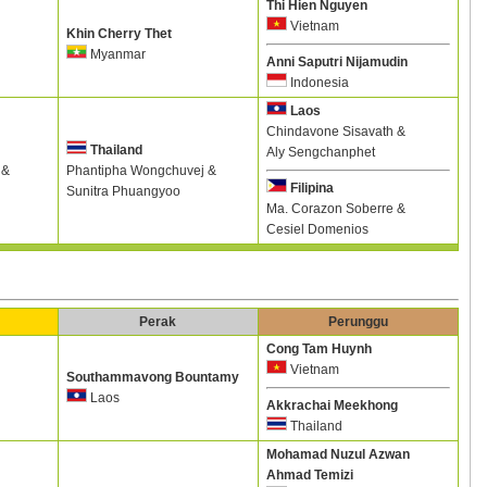
Thi Hien Nguyen
Vietnam
Khin Cherry Thet
Myanmar
Anni Saputri Nijamudin
Indonesia
Laos
Chindavone Sisavath &
Thailand
Aly Sengchanphet
 &
Phantipha Wongchuvej &
Filipina
Sunitra Phuangyoo
Ma. Corazon Soberre &
Cesiel Domenios
Perak
Perunggu
Cong Tam Huynh
Vietnam
Southammavong Bountamy
Laos
Akkrachai Meekhong
Thailand
Mohamad Nuzul Azwan
Ahmad Temizi