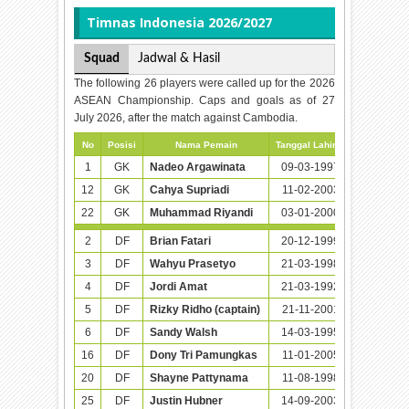
Timnas
Indonesia 2026/2027
Squad
Jadwal & Hasil
The following 26 players were called up for the 2026
ASEAN Championship. Caps and goals as of 27
July 2026, after the match against Cambodia.
No
Posisi
Nama Pemain
Tanggal Lahir (Umur)
Caps
1
GK
Nadeo Argawinata
09-03-1997 (29)
25
12
GK
Cahya Supriadi
11-02-2003 (23)
3
22
GK
Muhammad Riyandi
03-01-2000 (26)
5
2
DF
Brian Fatari
20-12-1999 (26)
1
3
DF
Wahyu Prasetyo
21-03-1998 (28)
3
4
DF
Jordi Amat
21-03-1992 (34)
23
5
DF
Rizky Ridho (captain)
21-11-2001 (24)
55
6
DF
Sandy Walsh
14-03-1995 (31)
25
16
DF
Dony Tri Pamungkas
11-01-2005 (21)
9
20
DF
Shayne Pattynama
11-08-1998 (27)
14
25
DF
Justin Hubner
14-09-2003 (22)
21