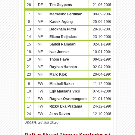
26
DF
Tim Geypens
21-06-2005 (21)
0
7
MF
Marselino Ferdinan
09-09-2004 (21)
41
8
MF
Kadek Agung
25-06-1998 (28)
11
13
MF
Beckham Putra
29-10-2001 (24)
9
14
MF
Eliano Reijnders
23-10-2000 (25)
10
15
MF
Saddil Ramdani
02-01-1999 (27)
30
18
MF
Ivar Jenner
10-01-2004 (22)
26
19
MF
Thom Haye
09-02-1995 (31)
19
21
MF
Rayhan Hannan
02-04-2004 (22)
4
23
MF
Marc Klok
20-04-1993 (33)
24
9
FW
Mitchell Baker
11-12-2006 (19)
1
10
FW
Egy Maulana Vikri
07-07-2000 (26)
34
11
FW
Ragnar Oratmangoen
21-01-1998 (28)
17
17
FW
Rizky Eka Pratama
24-12-1999 (26)
0
24
FW
Jens Raven
12-10-2005 (20)
1
Update:
28 Juli 2026
Daftar Skuad Timnas Konfederasi