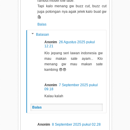
rambut model low fade.
Tapi kalo menang gw buzz cut, buzz cut
juga potongan nya agak jelek kalo buat gw
🗿
Balas
Balasan
Anonim
26 Agustus 2025 pukul
12.21
Klo jepang seri lawan indonesia gw
mau makan sate ayam... Klo
menang gw mau makan sate
kambing 😎😎
Anonim
7 September 2025 pukul
09.18
Kalau kalah
Balas
Anonim
8 September 2025 pukul 02.28