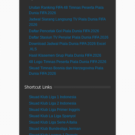
Urutan Ranking FIFA 48 Timnas Peserta Piala
Dunia FIFA 2026
Jadwal Siarang Langsung TV Piala Dunia FIFA
2026
Daftar Pencetak Gol Piala Dunia FIFA 2026
Daftar Stasiun TV Penyiar Piala Dunia FIFA 2026
Download Jadwal Piala Dunia FIFA 2026 Excel
.XLS
Hasil Klasemen Grup Piala Dunia FIFA 2026
48 Logo Timnas Peserta Piala Dunia FIFA 2026
Skuad Timnas Bosnia dan Herzegovina Piala
Dunia FIFA 2026
Shortcut Links
Skuad Klub Liga 1 Indonesia
Skuad Klub Liga 2 Indonesia
Skuad Klub Liga Primer Inggris
Skuad Klub La Liga Spanyol
Skuad Klub Liga Serie A Italia
Skuad Klub Bundesliga Jerman
Skuad Klub League 1 Prancis