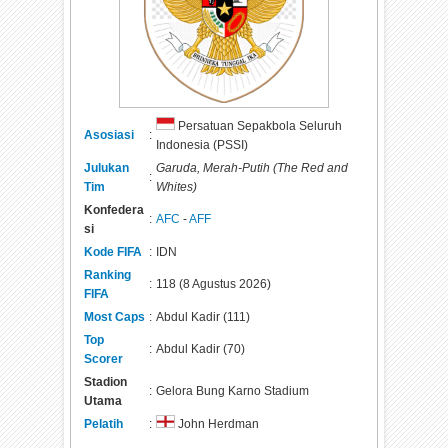
Persatuan Sepakbola Seluruh
Asosiasi
:
Indonesia (PSSI)
Julukan
Garuda, Merah-Putih (The Red and
:
Tim
Whites)
Konfedera
:
AFC
-
AFF
si
Kode FIFA
:
IDN
Ranking
:
118 (8 Agustus 2026)
FIFA
Most Caps
:
Abdul Kadir (111)
Top
:
Abdul Kadir (70)
Scorer
Stadion
:
Gelora Bung Karno Stadium
Utama
Pelatih
:
John Herdman