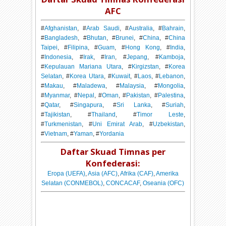
AFC
#
Afghanistan
, #
Arab Saudi
, #
Australia
, #
Bahrain
,
#
Bangladesh
, #
Bhutan
, #
Brunei
, #
China
, #
China
Taipei
, #
Filipina
, #
Guam
, #
Hong Kong
, #
India
,
#
Indonesia
, #
Irak
, #
Iran
, #
Jepang
, #
Kamboja
,
#
Kepulauan Mariana Utara
, #
Kirgizstan
, #
Korea
Selatan
, #
Korea Utara
, #
Kuwait
, #
Laos
, #
Lebanon
,
#
Makau
, #
Maladewa
, #
Malaysia
, #
Mongolia
,
#
Myanmar
, #
Nepal
, #
Oman
, #
Pakistan
, #
Palestina
,
#
Qatar
, #
Singapura
, #
Sri Lanka
, #
Suriah
,
#
Tajikistan
, #
Thailand
, #
Timor Leste
,
#
Turkmenistan
, #
Uni Emirat Arab
, #
Uzbekistan
,
#
Vietnam
, #
Yaman
, #
Yordania
Daftar Skuad Timnas per
Konfederasi:
Eropa (UEFA)
,
Asia (AFC)
,
Afrika (CAF)
,
Amerika
Selatan (CONMEBOL)
,
CONCACAF
,
Oseania (OFC)