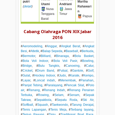
putri
Martha
Utami
Andriani
(
detail
)
Rahawari
Nusa
Jawa
n
Tenggara
Timur
Papua
Barat
Cabang Olahraga PON XIX Jabar
2016
#
Aeromodeling
, #
Anggar
, #
Angkat Berat
, #
Angkat
Besi
, #
Atletik
, #
Balap Sepeda
, #
Baseball
, #
Berkuda
,
#
Bermotor
, #
Billiard
, #
Binaraga
, #
Bola Basket
,
#
Bola Voli Indoor
, #
Bola Voli Pasir
, #
Bowling
,
#
Bridge
, #
Bulu Tangkis
, #
Canoeing
, #
Catur
,
#
Cricket
, #
Drum Band
, #
Futsal
, #
Gantole
, #
Golf
,
#
Gulat
, #
Hockey Indoor
, #
Judo
, #
Karate
, #
Kempo
,
#
Layar
, #
Loncat indah
, #
Menembak
, #
Panahan
,
#
Panjat Tebing
, #
Paralayang
, #
Pencak Silat
, #
Polo
air
, #
Renang
, #
Renang Indah
, #
Renang Perairan
Terbuka
, #
Rowing
, #
Selam
, #
Senam
, #
Sepak
Takraw
, #
Sepakbola
, #
Sepatu Roda
, #
Ski Air
,
#
Softball
, #
Squash
, #
Taekwondo
, #
Tarung Derajat
,
#
Tenis Lapangan
, #
Tenis Meja
, #
Terbang layang
,
#
Terjun Payung
, #
Tinju
, #
Traditional Boat Race
,