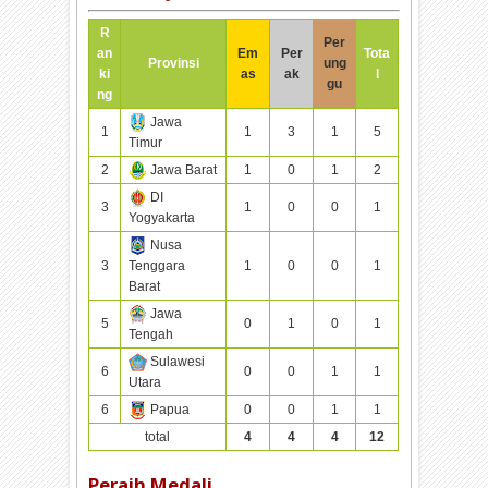
R
Per
an
Em
Per
Tota
Provinsi
ung
ki
as
ak
l
gu
ng
Jawa
1
1
3
1
5
Timur
2
Jawa Barat
1
0
1
2
DI
3
1
0
0
1
Yogyakarta
Nusa
3
Tenggara
1
0
0
1
Barat
Jawa
5
0
1
0
1
Tengah
Sulawesi
6
0
0
1
1
Utara
6
Papua
0
0
1
1
total
4
4
4
12
Peraih Medali