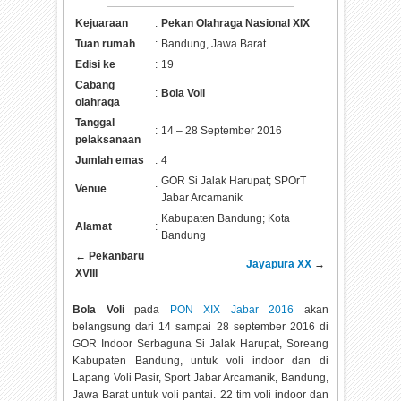
Kejuaraan
:
Pekan Olahraga Nasional XIX
Tuan rumah
:
Bandung, Jawa Barat
Edisi ke
:
19
Cabang
:
Bola Voli
olahraga
Tanggal
:
14 – 28 September 2016
pelaksanaan
Jumlah emas
:
4
GOR Si Jalak Harupat; SPOrT
Venue
:
Jabar Arcamanik
Kabupaten Bandung; Kota
Alamat
:
Bandung
←
Pekanbaru
Jayapura XX
→
XVIII
Bola Voli
pada
PON XIX Jabar 2016
akan
belangsung dari 14 sampai 28 september 2016 di
GOR Indoor Serbaguna Si Jalak Harupat, Soreang
Kabupaten Bandung, untuk voli indoor dan di
Lapang Voli Pasir, Sport Jabar Arcamanik, Bandung,
Jawa Barat untuk voli pantai. 22 tim voli indoor dan