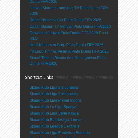
Dunia FIFA 2026
Jadwal Siarang Langsung TV Piala Dunia FIFA
2026
Daftar Pencetak Gol Piala Dunia FIFA 2026
Daftar Stasiun TV Penyiar Piala Dunia FIFA 2026
Download Jadwal Piala Dunia FIFA 2026 Excel
.XLS
Hasil Klasemen Grup Piala Dunia FIFA 2026
48 Logo Timnas Peserta Piala Dunia FIFA 2026
Skuad Timnas Bosnia dan Herzegovina Piala
Dunia FIFA 2026
Shortcut Links
Skuad Klub Liga 1 Indonesia
Skuad Klub Liga 2 Indonesia
Skuad Klub Liga Primer Inggris
Skuad Klub La Liga Spanyol
Skuad Klub Liga Serie A Italia
Skuad Klub Bundesliga Jerman
Skuad Klub League 1 Prancis
Skuad Klub Liga Eredivisie Belanda