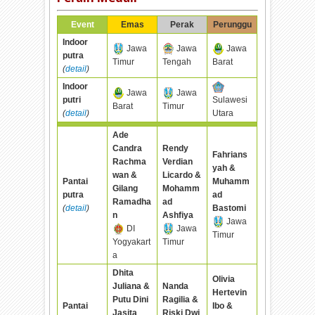
Event
Emas
Perak
Perunggu
Indoor
Jawa
Jawa
Jawa
putra
Timur
Tengah
Barat
(
detail
)
Indoor
Jawa
Jawa
putri
Sulawesi
Barat
Timur
(
detail
)
Utara
Ade
Candra
Rendy
Fahrians
Rachma
Verdian
yah &
wan &
Licardo &
Pantai
Muhamm
Gilang
Mohamm
putra
ad
Ramadha
ad
(
detail
)
Bastomi
n
Ashfiya
Jawa
DI
Jawa
Timur
Yogyakart
Timur
a
Dhita
Olivia
Juliana &
Nanda
Hertevin
Putu Dini
Ragilia &
Pantai
Ibo &
Jasita
Riski Dwi