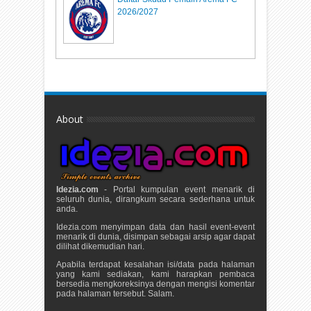
2026/2027
About
Idezia.com
- Portal kumpulan event menarik di
seluruh dunia, dirangkum secara sederhana untuk
anda.
Idezia.com menyimpan data dan hasil event-event
menarik di dunia, disimpan sebagai arsip agar dapat
dilihat dikemudian hari.
Apabila terdapat kesalahan isi/data pada halaman
yang kami sediakan, kami harapkan pembaca
bersedia mengkoreksinya dengan mengisi komentar
pada halaman tersebut. Salam.