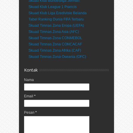
Skuad Klub Bundesliga Jerman
Skuad Klub League 1 Prancis
Skuad Klub Liga Eredivisie Belanda
Tabel Ranking Dunia FIFA Terbaru
Skuad Timnas Zona Eropa (UEFA)
Skuad Timnas Zona Asia (AFC)
Skuad Timnas Zona CONMEBOL
Skuad Timnas Zona CONCACAF
Skuad Timnas Zona Afrika (CAF)
Skuad Timnas Zona Oseania (OFC)
Kontak
Nama
Email
*
Pesan
*