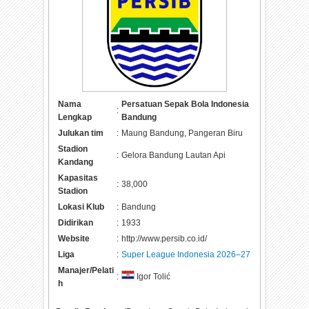
Nama
Persatuan Sepak Bola Indonesia
:
Lengkap
Bandung
Julukan tim
:
Maung Bandung, Pangeran Biru
Stadion
:
Gelora Bandung Lautan Api
Kandang
Kapasitas
:
38,000
Stadion
Lokasi Klub
:
Bandung
Didirikan
:
1933
Website
:
http://www.persib.co.id/
Liga
:
Super League Indonesia 2026–27
Manajer/Pelati
:
Igor Tolić
h