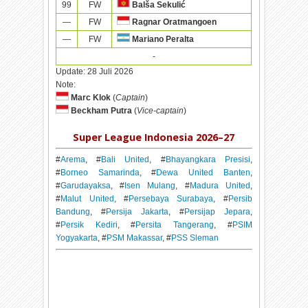
99
FW
Balša Sekulić
—
FW
Ragnar Oratmangoen
—
FW
Mariano Peralta
-
Update:
28 Juli 2026
Note:
Marc Klok
(
Captain
)
Beckham Putra
(
Vice-captain
)
Super League Indonesia 2026–27
#
Arema
, #
Bali United
, #
Bhayangkara Presisi
,
#
Borneo Samarinda
, #
Dewa United Banten
,
#
Garudayaksa
, #
Isen Mulang
, #
Madura United
,
#
Malut United
, #
Persebaya Surabaya
, #
Persib
Bandung
, #
Persija Jakarta
, #
Persijap Jepara
,
#
Persik Kediri
, #
Persita Tangerang
, #
PSIM
Yogyakarta
, #
PSM Makassar
, #
PSS Sleman