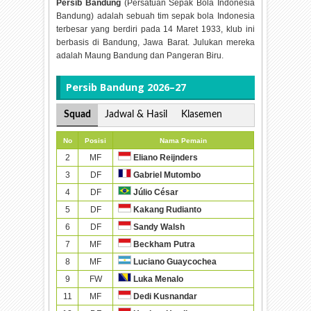
Persib Bandung
(Persatuan Sepak Bola Indonesia
Bandung) adalah sebuah tim sepak bola Indonesia
terbesar yang berdiri pada 14 Maret 1933, klub ini
berbasis di Bandung, Jawa Barat. Julukan mereka
adalah Maung Bandung dan Pangeran Biru.
Persib Bandung 2026–27
Squad
Jadwal & Hasil
Klasemen
No
Posisi
Nama Pemain
2
MF
Eliano Reijnders
3
DF
Gabriel Mutombo
4
DF
Júlio César
5
DF
Kakang Rudianto
6
DF
Sandy Walsh
7
MF
Beckham Putra
8
MF
Luciano Guaycochea
9
FW
Luka Menalo
11
MF
Dedi Kusnandar