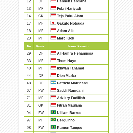
12
DF
Henhen Herdiana
13
MF
Febri Hariyadi
14
GK
Teja Paku Alam
17
MF
Gakuto Notsuda
18
MF
Adam Alis
23
MF
Marc Klok
No
Posisi
Nama Pemain
29
DF
Al Hamra Hehanussa
33
MF
Thom Haye
40
MF
Ikhwan Tanamal
44
DF
Dion Markx
48
DF
Patricio Matricardi
67
FW
Saddil Ramdani
71
MF
Adzikry Fadlillah
81
GK
Fitrah Maulana
94
FW
Uilliam Barros
97
MF
Berguinho
98
FW
Ramon Tanque