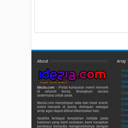
About
Arsip
Urut
Pial
Jadw
FIFA
Idezia.com
- Portal kumpulan event menarik
di seluruh dunia, dirangkum secara
Daft
sederhana untuk anda.
Daft
Idezia.com menyimpan data dan hasil event-
202
event menarik di dunia, disimpan sebagai
Down
arsip agar dapat dilihat dikemudian hari.
Exce
Apabila terdapat kesalahan isi/data pada
Hasi
halaman yang kami sediakan, kami harapkan
pembaca bersedia mengkoreksinya dengan
202