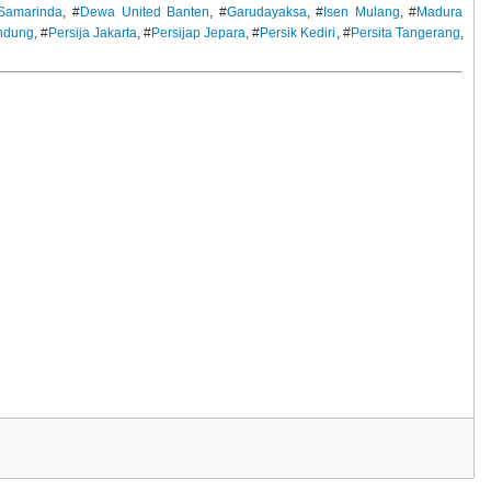
Samarinda
, #
Dewa United Banten
, #
Garudayaksa
, #
Isen Mulang
, #
Madura
ndung
, #
Persija Jakarta
, #
Persijap Jepara
, #
Persik Kediri
, #
Persita Tangerang
,