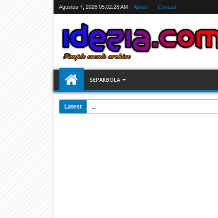
Agustus 7, 2026
05:02:29 AM
About
Contact
SEPAKBOLA
Latest
07:31 AM
Jadwal Siarang Langsung TV Piala Dunia 