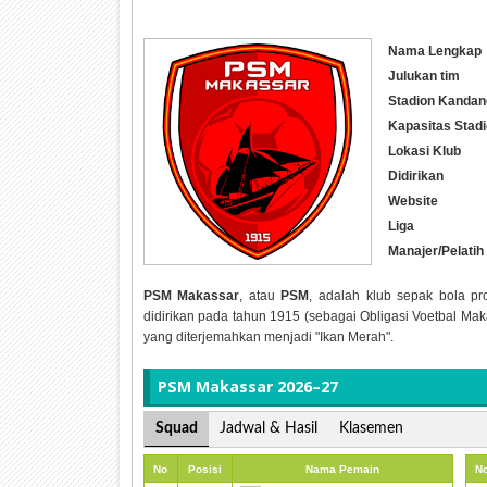
Nama Lengkap
Julukan tim
Stadion Kandan
Kapasitas Stad
Lokasi Klub
Didirikan
Website
Liga
Manajer/Pelatih
PSM Makassar
, atau
PSM
, adalah klub sepak bola pr
didirikan pada tahun 1915 (sebagai Obligasi Voetbal Maka
yang diterjemahkan menjadi "Ikan Merah".
PSM Makassar 2026–27
Squad
Jadwal & Hasil
Klasemen
No
Posisi
Nama Pemain
N