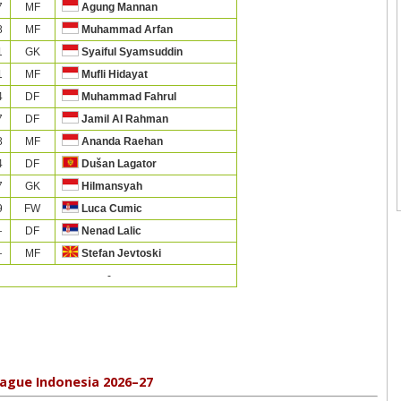
7
MF
Agung Mannan
8
MF
Muhammad Arfan
1
GK
Syaiful Syamsuddin
1
MF
Mufli Hidayat
4
DF
Muhammad Fahrul
7
DF
Jamil Al Rahman
8
MF
Ananda Raehan
4
DF
Dušan Lagator
7
GK
Hilmansyah
9
FW
Luca Cumic
—
DF
Nenad Lalic
—
MF
Stefan Jevtoski
-
ague Indonesia 2026–27