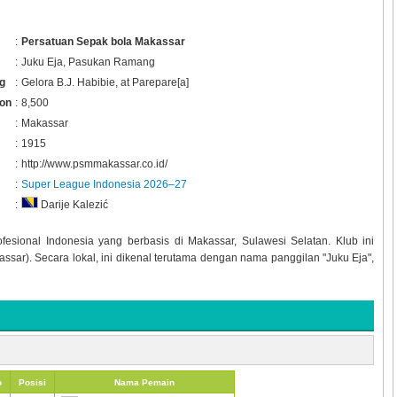
:
Persatuan Sepak bola Makassar
:
Juku Eja, Pasukan Ramang
g
:
Gelora B.J. Habibie, at Parepare[a]
ion
:
8,500
:
Makassar
:
1915
:
http://www.psmmakassar.co.id/
:
Super League Indonesia 2026–27
:
Darije Kalezić
ofesional Indonesia yang berbasis di Makassar, Sulawesi Selatan. Klub ini
ssar). Secara lokal, ini dikenal terutama dengan nama panggilan "Juku Eja",
o
Posisi
Nama Pemain