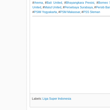
#
Arema
, #
Bali United
, #
Bhayangkara Presisi
, #
Borneo 
United
, #
Malut United
, #
Persebaya Surabaya
, #
Persib Ba
#
PSIM Yogyakarta
, #
PSM Makassar
, #
PSS Sleman
Labels:
Liga Super Indonesia