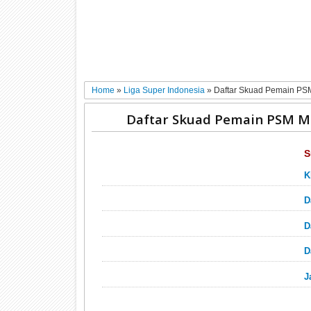
Home
»
Liga Super Indonesia
»
Daftar Skuad Pemain PS
Daftar Skuad Pemain PSM M
S
K
D
D
D
J