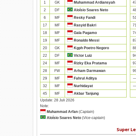
1
GK
4
Muhammad Ardiansyah
2
DF
4
Aloísio Soares Neto
6
MF
5
Resky Fandi
17
MF
7
Rasyid Bakri
18
MF
7
Gala Pagamo
19
MF
8
Ronaldo Messi
20
GK
8
Kgph Poetro Negoro
22
DF
9
Victor Luiz
24
MF
9
Rizky Eka Pratama
28
FW
9
Arham Darmawan
29
MF
Fahrul Aditya
32
MF
Nurhidayat
45
MF
Akbar Tanjung
Update:
28 Juli 2026
Note:
Muhammad Arfan
(
Captain
)
Aloísio Soares Neto
(
Vice-captain
)
Super Le