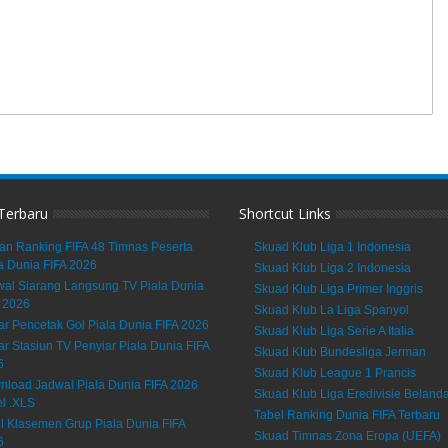
 Terbaru
Shortcut Links
an Ranking FIFA 48 Timnas Peserta
Skuad Klub Liga 1 Indonesia
a Dunia FIFA 2026
Skuad Klub Liga 2 Indonesia
al Siarang Langsung TV Piala Dunia
Skuad Klub Liga Primer Inggris
 2026
Skuad Klub La Liga Spanyol
ar Pencetak Gol Piala Dunia FIFA 2026
Skuad Klub Liga Serie A Italia
ar Stasiun TV Penyiar Piala Dunia FIFA
Skuad Klub Bundesliga Jerman
6
Skuad Klub League 1 Prancis
load Jadwal Piala Dunia FIFA 2026
Skuad Klub Liga Eredivisie Beland
l .XLS
Tabel Ranking Dunia FIFA Terbaru
l Klasemen Grup Piala Dunia FIFA
Skuad Timnas Zona Eropa (UEFA)
6