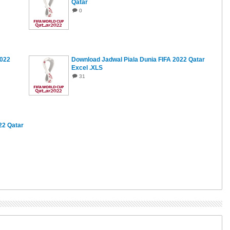
Qatar
0
2022
Download Jadwal Piala Dunia FIFA 2022 Qatar
Excel .XLS
31
22 Qatar