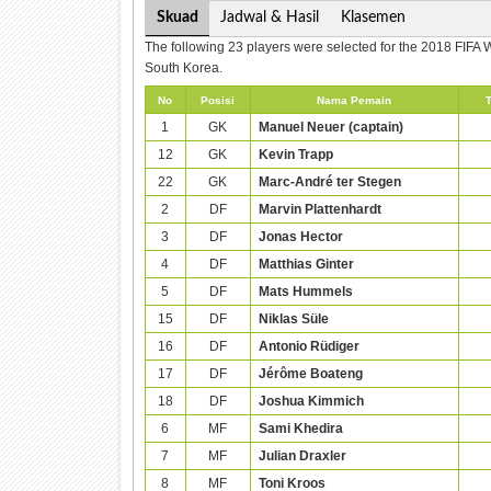
Skuad
Jadwal & Hasil
Klasemen
The following 23 players were selected for the 2018 FIFA 
South Korea.
No
Posisi
Nama Pemain
T
1
GK
Manuel Neuer (captain)
12
GK
Kevin Trapp
22
GK
Marc-André ter Stegen
2
DF
Marvin Plattenhardt
3
DF
Jonas Hector
4
DF
Matthias Ginter
5
DF
Mats Hummels
15
DF
Niklas Süle
16
DF
Antonio Rüdiger
17
DF
Jérôme Boateng
18
DF
Joshua Kimmich
6
MF
Sami Khedira
7
MF
Julian Draxler
8
MF
Toni Kroos