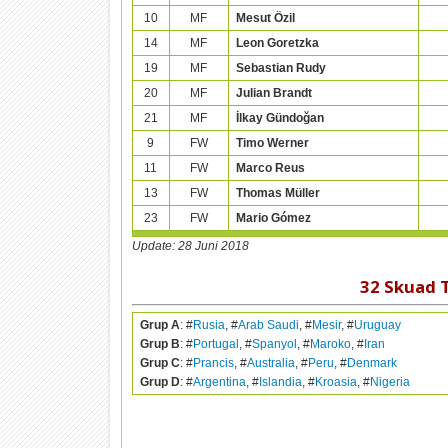
10
MF
Mesut Özil
14
MF
Leon Goretzka
19
MF
Sebastian Rudy
20
MF
Julian Brandt
21
MF
İlkay Gündoğan
9
FW
Timo Werner
11
FW
Marco Reus
13
FW
Thomas Müller
23
FW
Mario Gómez
Update: 28 Juni 2018
32 Skuad 
Grup A
: #
Rusia
, #
Arab Saudi
, #
Mesir
, #
Uruguay
Grup B
: #
Portugal
, #
Spanyol
, #
Maroko
, #
Iran
Grup C
: #
Prancis
, #
Australia
, #
Peru
, #
Denmark
Grup D
: #
Argentina
, #
Islandia
, #
Kroasia
, #
Nigeria