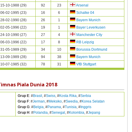
15-10-1988 (29)
92
23
Arsenal
06-02-1995 (23)
16
6
Schalke 04
28-02-1990 (28)
26
1
Bayern Munich
02-05-1996 (22)
19
1
Bayer Leverkusen
24-10-1990 (27)
27
4
Manchester City
06-03-1996 (22)
17
8
RB Leipzig
31-05-1989 (29)
34
10
Borussia Dortmund
13-09-1989 (28)
94
38
Bayern Munich
10-07-1985 (32)
78
31
VfB Stuttgart
Timnas Piala Dunia 2018
Grup E
: #
Brasil
, #
Swiss
, #
Kosta Rika
, #
Serbia
Grup F
: #
Jerman
, #
Meksiko
, #
Swedia
, #
Korea Selatan
Grup G
: #
Belgia
, #
Panama
, #
Tunisia
, #
Inggris
Grup H
: #
Polandia
, #
Senegal
, #
Kolombia
, #
Jepang