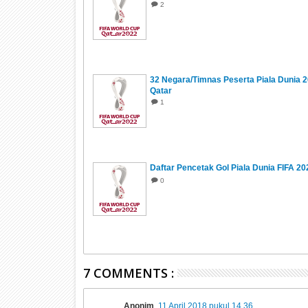
2
32 Negara/Timnas Peserta Piala Dunia 
Qatar
1
Daftar Pencetak Gol Piala Dunia FIFA 20
0
7 COMMENTS :
Anonim
11 April 2018 pukul 14.36