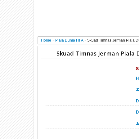
Home
»
Piala Dunia FIFA
»
Skuad Timnas Jerman Piala D
Skuad Timnas Jerman Piala 
S
H
3
D
D
J