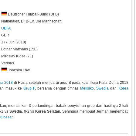
Deutscher Fußball-Bund (DFB)
Nationalelf, DFB-Elf, Die Mannschaft
UEFA
GER
1 (7 Juni 2018)
Lothar Matthäus (150)
Miroslav Klose (71)
Various
Joachim Löw
nia 2018
di Rusia setelah menjuarai grup B pada kualifikasi Piala Dunia 2018
rman masuk ke
Grup F
, bersama dengan timnas
Meksiko
,
Swedia
dan
Korea
kan, memainkan 3 pertandingan babak penyisihan grup dan hasilnya 2 kali
2-1 vs
Swedia
, 0-2 vs
Korea Selatan
. Sehingga membuat Jerman menempati
6 besar
.