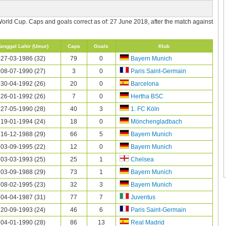
World Cup. Caps and goals correct as of: 27 June 2018, after the match against
anggal Lahir (Umur)
Caps
Goals
Klub
27-03-1986 (32)
79
0
Bayern Munich
08-07-1990 (27)
3
0
Paris Saint-Germain
30-04-1992 (26)
20
0
Barcelona
26-01-1992 (26)
7
0
Hertha BSC
27-05-1990 (28)
40
3
1. FC Köln
19-01-1994 (24)
18
0
Mönchengladbach
16-12-1988 (29)
66
5
Bayern Munich
03-09-1995 (22)
12
0
Bayern Munich
03-03-1993 (25)
25
1
Chelsea
03-09-1988 (29)
73
1
Bayern Munich
08-02-1995 (23)
32
3
Bayern Munich
04-04-1987 (31)
77
7
Juventus
20-09-1993 (24)
46
6
Paris Saint-Germain
04-01-1990 (28)
86
13
Real Madrid