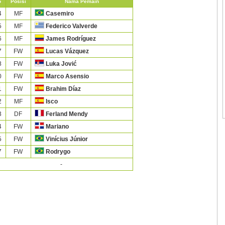
o
Posisi
Nama Pemain
4
MF
Casemiro
5
MF
Federico Valverde
6
MF
James Rodríguez
7
FW
Lucas Vázquez
8
FW
Luka Jović
0
FW
Marco Asensio
1
FW
Brahim Díaz
2
MF
Isco
3
DF
Ferland Mendy
4
FW
Mariano
5
FW
Vinícius Júnior
7
FW
Rodrygo
-