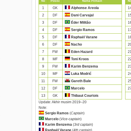
No
Posisi
Nama Pemain
N
1
GK
1
Alphonse Areola
2
DF
1
Dani Carvajal
3
DF
1
Éder Militão
4
DF
1
Sergio Ramos
5
DF
1
Raphaël Varane
6
DF
2
Nacho
7
FW
2
Eden Hazard
8
MF
2
Toni Kroos
9
FW
2
Karim Benzema
10
MF
2
Luka Modrić
11
FW
2
Gareth Bale
12
DF
2
Marcelo
13
GK
Thibaut Courtois
Update: Akhir musim 2019–20
Note:
Sergio Ramos
(
Captain
)
Marcelo
(
Vice-captain
)
Karim Benzema
(
3rd captain
)
Raphaël Varane
(
4th captain
)