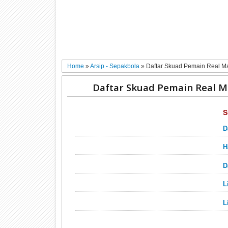
Home
»
Arsip - Sepakbola
»
Daftar Skuad Pemain Real M
Daftar Skuad Pemain Real M
S
D
H
D
L
L