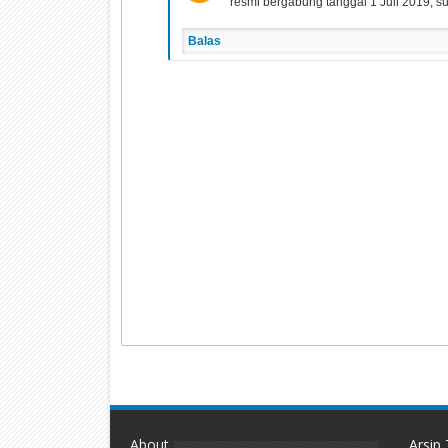
resmi bergabung tanggal 1 Juli 2019, s
Balas
About
Arsip