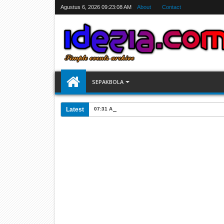
Agustus 6, 2026
09:23:09 AM
About
Contact
SEPAKBOLA
Latest
07:31 AM
Jadwal Siarang Langsung TV Piala Dunia 