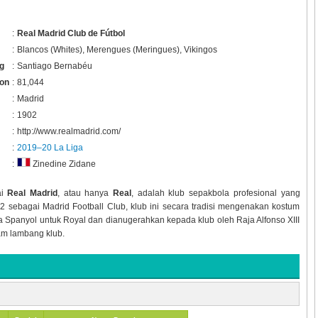
:
Real Madrid Club de Fútbol
:
Blancos (Whites), Merengues (Meringues), Vikingos
g
:
Santiago Bernabéu
ion
:
81,044
:
Madrid
:
1902
:
http://www.realmadrid.com/
:
2019–20 La Liga
:
Zinedine Zidane
ai
Real Madrid
, atau hanya
Real
, adalah klub sepakbola profesional yang
02 sebagai Madrid Football Club, klub ini secara tradisi mengenakan kostum
a Spanyol untuk Royal dan dianugerahkan kepada klub oleh Raja Alfonso XIII
m lambang klub.