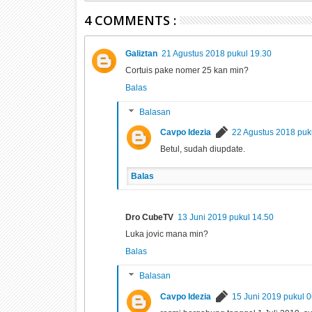
4 COMMENTS :
Galiztan
21 Agustus 2018 pukul 19.30
Cortuis pake nomer 25 kan min?
Balas
Balasan
Cavpo Idezia
22 Agustus 2018 puk
Betul, sudah diupdate.
Balas
Dro CubeTV
13 Juni 2019 pukul 14.50
Luka jovic mana min?
Balas
Balasan
Cavpo Idezia
15 Juni 2019 pukul 0