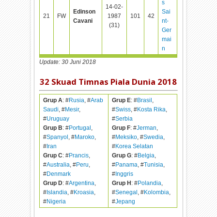
s
14-02-
Edinson
Sai
21
FW
1987
101
42
Cavani
nt-
(31)
Ger
mai
n
Update: 30 Juni 2018
32 Skuad Timnas Piala Dunia 2018
Grup A
: #
Rusia
, #
Arab
Grup E
: #
Brasil
,
Saudi
, #
Mesir
,
#
Swiss
, #
Kosta Rika
,
#
Uruguay
#
Serbia
Grup B
: #
Portugal
,
Grup F
: #
Jerman
,
#
Spanyol
, #
Maroko
,
#
Meksiko
, #
Swedia
,
#
Iran
#
Korea Selatan
Grup C
: #
Prancis
,
Grup G
: #
Belgia
,
#
Australia
, #
Peru
,
#
Panama
, #
Tunisia
,
#
Denmark
#
Inggris
Grup D
: #
Argentina
,
Grup H
: #
Polandia
,
#
Islandia
, #
Kroasia
,
#
Senegal
, #
Kolombia
,
#
Nigeria
#
Jepang