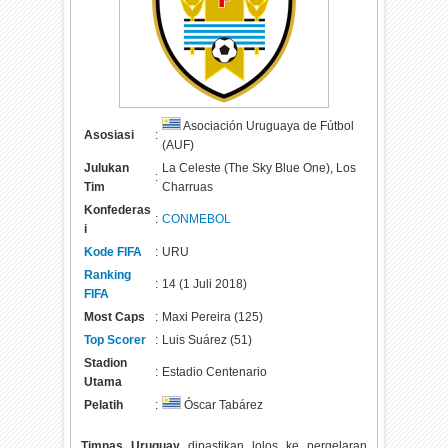
Asociación Uruguaya de Fútbol
Asosiasi
:
(AUF)
Julukan
La Celeste (The Sky Blue One), Los
:
Tim
Charruas
Konfederas
:
CONMEBOL
i
Kode FIFA
:
URU
Ranking
:
14 (1 Juli 2018)
FIFA
Most Caps
:
Maxi Pereira (125)
Top Scorer
:
Luis Suárez (51)
Stadion
:
Estadio Centenario
Utama
Pelatih
:
Óscar Tabárez
Timnas Uruguay
dipastikan lolos ke pergelaran