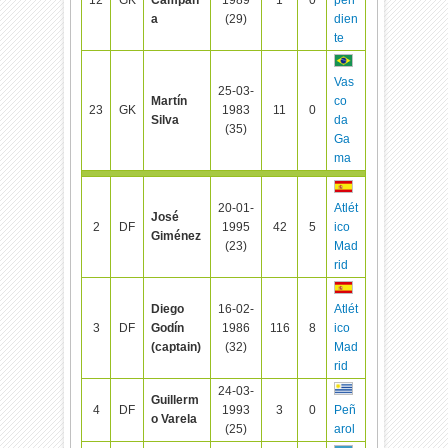
pen
a
(29)
dien
te
Vas
25-03-
Martín
co
23
GK
1983
11
0
Silva
da
(35)
Ga
ma
20-01-
Atlét
José
2
DF
1995
42
5
ico
Giménez
(23)
Mad
rid
Diego
16-02-
Atlét
3
DF
Godín
1986
116
8
ico
(captain)
(32)
Mad
rid
24-03-
Guillerm
4
DF
1993
3
0
Peñ
o Varela
(25)
arol