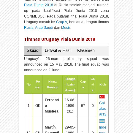
Piala Dunia 2018
di Rusia setelah menjadi ruuner-
up pada kualifikasi Piala Dunia 2018 zona
CONMEBOL. Pada putaran final Piala Dunia 2018,
Uruguay masuk ke
Grup A
, bersama dengan timnas
Rusia
,
Arab Saudi
dan
Mesir
.
Timnas Uruguay Piala Dunia 2018
Skuad
Jadwal & Hasil
Klasemen
Uruguay's 26-man preliminary squad was
announced on 15 May 2018. The final squad was
announced on 2 June.
Tangga
Go
Po
Nama
Cap
No
l Lahir
al
Klub
sisi
Pemain
s
(Umur)
s
Fernand
16-06-
Gal
1
GK
o
1986
97
0
atas
Muslera
(31)
aray
Martín
29-05-
Inde
12
GK
Campañ
1989
1
0