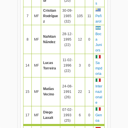
ur
(20)
s
Cristian
30-09-
7
MF
Rodrígue
1985
105
11
Peñ
z
(32)
arol
28-12-
Boc
Nahitan
8
MF
1995
12
0
a
Nández
(22)
Juni
ors
11-02-
Lucas
Sa
14
MF
1996
3
0
Torreira
mpd
(22)
oria
24-08-
Inter
Matías
15
MF
1991
22
1
nazi
Vecino
(26)
onal
e
07-02-
Diego
17
MF
1993
6
0
Gen
Laxalt
(25)
oa