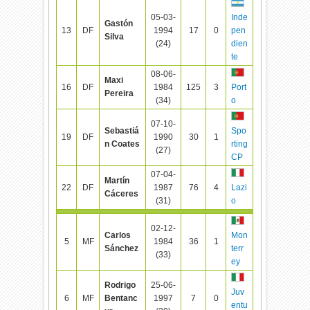
05-03-
Inde
Gastón
13
DF
1994
17
0
pen
Silva
(24)
dien
te
08-06-
Maxi
16
DF
1984
125
3
Port
Pereira
(34)
o
07-10-
Sebastiá
Spo
19
DF
1990
30
1
n Coates
rting
(27)
CP
07-04-
Martín
22
DF
1987
76
4
Lazi
Cáceres
(31)
o
02-12-
Carlos
Mon
5
MF
1984
36
1
Sánchez
terr
(33)
ey
Rodrigo
25-06-
Juv
6
MF
Bentanc
1997
7
0
entu