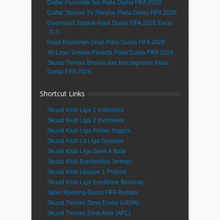
Daftar Pencetak Gol Piala Dunia FIFA 2026
Daftar Stasiun TV Penyiar Piala Dunia FIFA 2026
Download Jadwal Piala Dunia FIFA 2026 Excel
.XLS
Hasil Klasemen Grup Piala Dunia FIFA 2026
48 Logo Timnas Peserta Piala Dunia FIFA 2026
Skuad Timnas Bosnia dan Herzegovina Piala
Dunia FIFA 2026
Shortcut Links
Skuad Klub Liga 1 Indonesia
Skuad Klub Liga 2 Indonesia
Skuad Klub Liga Primer Inggris
Skuad Klub La Liga Spanyol
Skuad Klub Liga Serie A Italia
Skuad Klub Bundesliga Jerman
Skuad Klub League 1 Prancis
Skuad Klub Liga Eredivisie Belanda
Tabel Ranking Dunia FIFA Terbaru
Skuad Timnas Zona Eropa (UEFA)
Skuad Timnas Zona Asia (AFC)