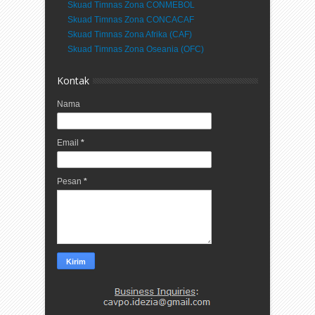
Skuad Timnas Zona CONMEBOL
Skuad Timnas Zona CONCACAF
Skuad Timnas Zona Afrika (CAF)
Skuad Timnas Zona Oseania (OFC)
Kontak
Nama
Email
*
Pesan
*