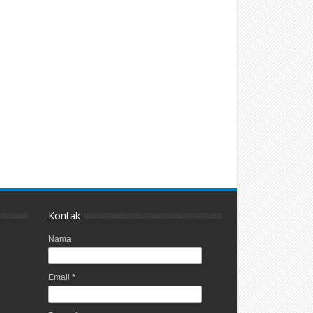
Kontak
Nama
Email
*