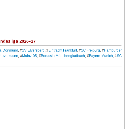
ndesliga 2026–27
ia Dortmund
, #
SV Elversberg
, #
Eintracht Frankfurt
, #
SC Freiburg
, #
Hamburger
 Leverkusen
, #
Mainz 05
, #
Borussia Mönchengladbach
, #
Bayern Munich
, #
SC