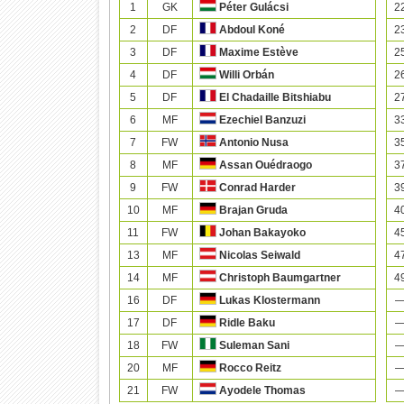
1
GK
2
Péter Gulácsi
2
DF
2
Abdoul Koné
3
DF
2
Maxime Estève
4
DF
2
Willi Orbán
5
DF
2
El Chadaille Bitshiabu
6
MF
3
Ezechiel Banzuzi
7
FW
3
Antonio Nusa
8
MF
3
Assan Ouédraogo
9
FW
3
Conrad Harder
10
MF
4
Brajan Gruda
11
FW
4
Johan Bakayoko
13
MF
4
Nicolas Seiwald
14
MF
4
Christoph Baumgartner
16
DF
Lukas Klostermann
17
DF
Ridle Baku
18
FW
Suleman Sani
20
MF
Rocco Reitz
21
FW
Ayodele Thomas