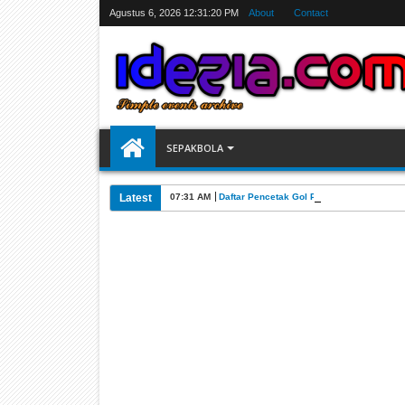
Agustus 6, 2026
12:31:21 PM
About
Contact
SEPAKBOLA
Latest
07:31 AM
Daftar Pencetak Gol Piala Dunia FIFA 202