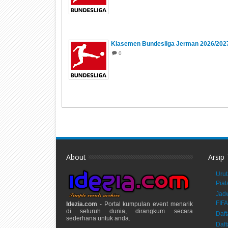
Klasemen Bundesliga Jerman 2026/202
0
About
Arsip
Urut
Pial
Jadw
FIFA
Idezia.com
- Portal kumpulan event menarik
di seluruh dunia, dirangkum secara
Daft
sederhana untuk anda.
Daft