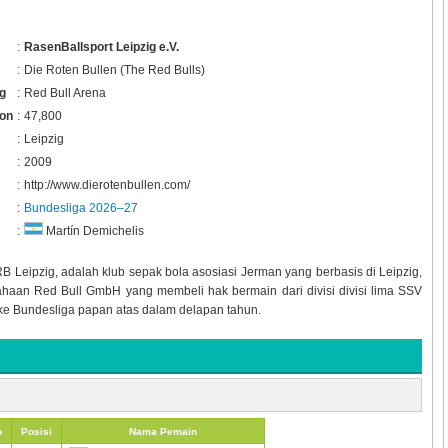
:
RasenBallsport Leipzig e.V.
:
Die Roten Bullen (The Red Bulls)
g
:
Red Bull Arena
ion
:
47,800
:
Leipzig
:
2009
:
http://www.dierotenbullen.com/
:
Bundesliga 2026–27
:
Martín Demichelis
 Leipzig, adalah klub sepak bola asosiasi Jerman yang berbasis di Leipzig,
usahaan Red Bull GmbH yang membeli hak bermain dari divisi divisi lima SSV
ke Bundesliga papan atas dalam delapan tahun.
o
Posisi
Nama Pemain