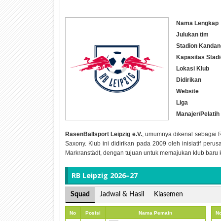
Nama Lengkap
Julukan tim
Stadion Kandan
Kapasitas Stad
Lokasi Klub
Didirikan
Website
Liga
Manajer/Pelatih
RasenBallsport Leipzig e.V.
, umumnya dikenal sebagai RB
Saxony. Klub ini didirikan pada 2009 oleh inisiatif per
Markranstädt, dengan tujuan untuk memajukan klub baru 
RB Leipzig 2026–27
Squad
Jadwal & Hasil
Klasemen
No
Posisi
Nama Pemain
N