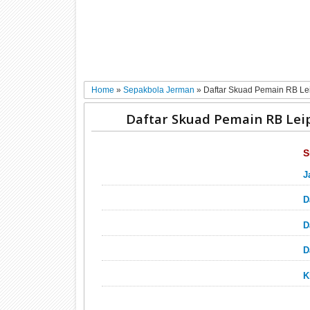
Home
»
Sepakbola Jerman
»
Daftar Skuad Pemain RB Le
Daftar Skuad Pemain RB Lei
S
J
D
D
D
K