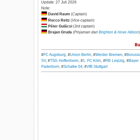
Update:
27 Juli 2026
Note:
David Raum
(
Captain
)
Rocco Reitz
(
Vice-captain
)
Péter Gulácsi
(
3rd captain
)
Brajan Gruda
(
Pinjaman dari
Brighton & Hove Albion
)
Bu
#
FC Augsburg
, #
Union Berlin
, #
Werder Bremen
, #
Boruss
SV
, #
TSG Hoffenheim
, #
1. FC Köln
, #
RB Leipzig
, #
Bayer
Paderborn
, #
Schalke 04
, #
VfB Stuttgart