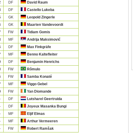
2
DF
David Raum
3
DF
Castello Lukeba
5
GK
Leopold Zingerle
6
GK
Maarten Vandevoordt
7
FW
Tidiam Gomis
3
MF
Andrija Maksimović
5
DF
Max Finkgräfe
7
MF
Benno Kaltefleiter
9
DF
Benjamin Henrichs
0
FW
Rômulo
5
FW
Samba Konaté
7
MF
Viggo Gebel
9
FW
Yan Diomande
—
DF
Lutsharel Geertruida
—
DF
Joyeux Masanka Bungi
—
MF
Eljif Elmas
—
MF
Arthur Vermeeren
—
FW
Robert Ramšak