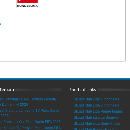
7
 Terbaru
Shortcut Links
an Ranking FIFA 48 Timnas Peserta
Skuad Klub Liga 1 Indonesia
a Dunia FIFA 2026
Skuad Klub Liga 2 Indonesia
al Siarang Langsung TV Piala Dunia
Skuad Klub Liga Primer Inggris
 2026
Skuad Klub La Liga Spanyol
ar Pencetak Gol Piala Dunia FIFA 2026
Skuad Klub Liga Serie A Italia
ar Stasiun TV Penyiar Piala Dunia FIFA
Skuad Klub Bundesliga Jerman