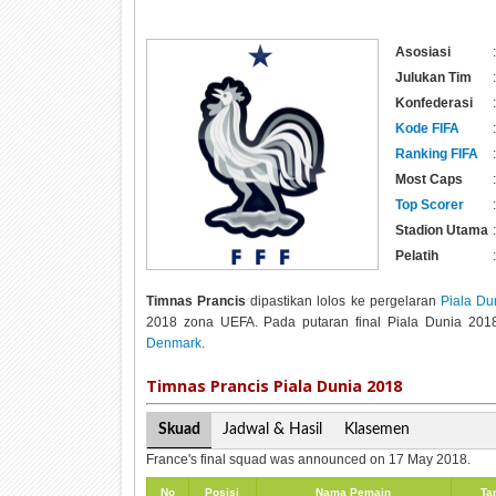
Asosiasi
:
Julukan Tim
:
Konfederasi
:
Kode FIFA
:
Ranking FIFA
:
Most Caps
:
Top Scorer
:
Stadion Utama
:
Pelatih
:
Timnas Prancis
dipastikan lolos ke pergelaran
Piala Du
2018 zona UEFA. Pada putaran final Piala Dunia 201
Denmark
.
Timnas Prancis Piala Dunia 2018
Skuad
Jadwal & Hasil
Klasemen
France's final squad was announced on 17 May 2018.
No
Posisi
Nama Pemain
Ta