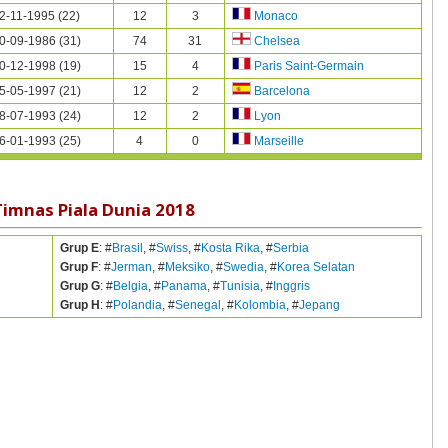
2-11-1995 (22)
12
3
Monaco
0-09-1986 (31)
74
31
Chelsea
0-12-1998 (19)
15
4
Paris Saint-Germain
5-05-1997 (21)
12
2
Barcelona
8-07-1993 (24)
12
2
Lyon
6-01-1993 (25)
4
0
Marseille
Timnas Piala Dunia 2018
Grup E
: #
Brasil
, #
Swiss
, #
Kosta Rika
, #
Serbia
Grup F
: #
Jerman
, #
Meksiko
, #
Swedia
, #
Korea Selatan
Grup G
: #
Belgia
, #
Panama
, #
Tunisia
, #
Inggris
Grup H
: #
Polandia
, #
Senegal
, #
Kolombia
, #
Jepang