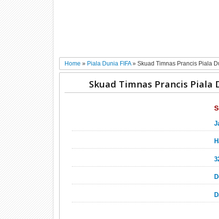
Home
»
Piala Dunia FIFA
»
Skuad Timnas Prancis Piala D
Skuad Timnas Prancis Piala 
S
J
H
3
D
D