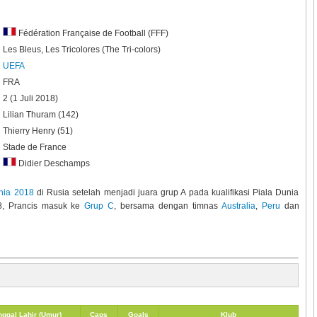
Fédération Française de Football (FFF)
Les Bleus, Les Tricolores (The Tri-colors)
UEFA
FRA
2 (1 Juli 2018)
Lilian Thuram (142)
Thierry Henry (51)
Stade de France
Didier Deschamps
nia 2018
di Rusia setelah menjadi juara grup A pada kualifikasi Piala Dunia
8, Prancis masuk ke
Grup C
, bersama dengan timnas
Australia
,
Peru
dan
nggal Lahir (Umur)
Caps
Goals
Klub