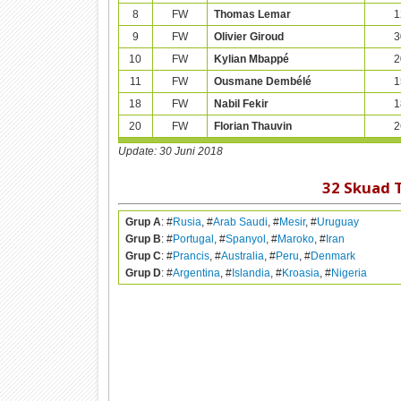
8
FW
Thomas Lemar
1
9
FW
Olivier Giroud
3
10
FW
Kylian Mbappé
2
11
FW
Ousmane Dembélé
1
18
FW
Nabil Fekir
1
20
FW
Florian Thauvin
2
Update:
30 Juni 2018
32 Skuad 
Grup A
: #
Rusia
, #
Arab Saudi
, #
Mesir
, #
Uruguay
Grup B
: #
Portugal
, #
Spanyol
, #
Maroko
, #
Iran
Grup C
: #
Prancis
, #
Australia
, #
Peru
, #
Denmark
Grup D
: #
Argentina
, #
Islandia
, #
Kroasia
, #
Nigeria