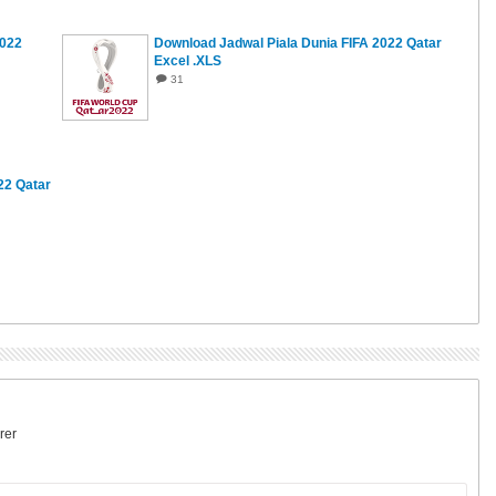
2022
Download Jadwal Piala Dunia FIFA 2022 Qatar
Excel .XLS
31
22 Qatar
rer