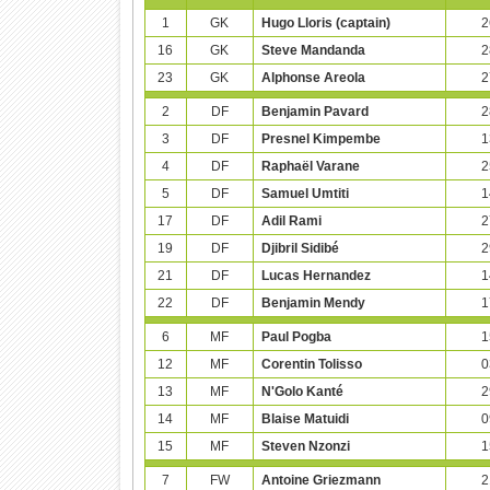
1
GK
Hugo Lloris (captain)
2
16
GK
Steve Mandanda
2
23
GK
Alphonse Areola
2
2
DF
Benjamin Pavard
2
3
DF
Presnel Kimpembe
1
4
DF
Raphaël Varane
2
5
DF
Samuel Umtiti
1
17
DF
Adil Rami
2
19
DF
Djibril Sidibé
2
21
DF
Lucas Hernandez
1
22
DF
Benjamin Mendy
1
6
MF
Paul Pogba
1
12
MF
Corentin Tolisso
0
13
MF
N'Golo Kanté
2
14
MF
Blaise Matuidi
0
15
MF
Steven Nzonzi
1
7
FW
Antoine Griezmann
2