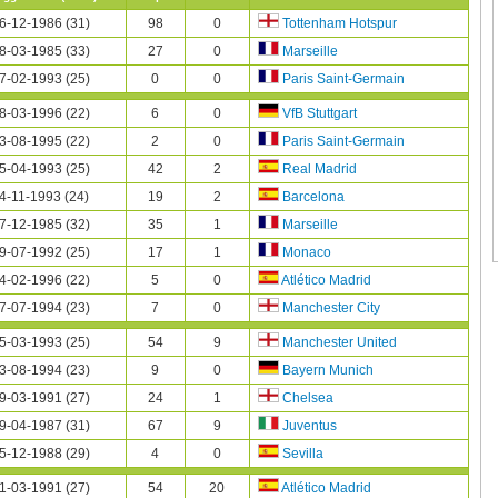
6-12-1986 (31)
98
0
Tottenham Hotspur
8-03-1985 (33)
27
0
Marseille
7-02-1993 (25)
0
0
Paris Saint-Germain
8-03-1996 (22)
6
0
VfB Stuttgart
3-08-1995 (22)
2
0
Paris Saint-Germain
5-04-1993 (25)
42
2
Real Madrid
4-11-1993 (24)
19
2
Barcelona
7-12-1985 (32)
35
1
Marseille
9-07-1992 (25)
17
1
Monaco
4-02-1996 (22)
5
0
Atlético Madrid
7-07-1994 (23)
7
0
Manchester City
5-03-1993 (25)
54
9
Manchester United
3-08-1994 (23)
9
0
Bayern Munich
9-03-1991 (27)
24
1
Chelsea
9-04-1987 (31)
67
9
Juventus
5-12-1988 (29)
4
0
Sevilla
1-03-1991 (27)
54
20
Atlético Madrid