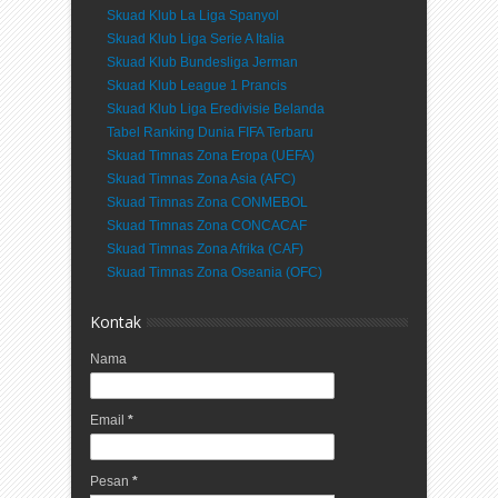
Skuad Klub La Liga Spanyol
Skuad Klub Liga Serie A Italia
Skuad Klub Bundesliga Jerman
Skuad Klub League 1 Prancis
Skuad Klub Liga Eredivisie Belanda
Tabel Ranking Dunia FIFA Terbaru
Skuad Timnas Zona Eropa (UEFA)
Skuad Timnas Zona Asia (AFC)
Skuad Timnas Zona CONMEBOL
Skuad Timnas Zona CONCACAF
Skuad Timnas Zona Afrika (CAF)
Skuad Timnas Zona Oseania (OFC)
Kontak
Nama
Email
*
Pesan
*