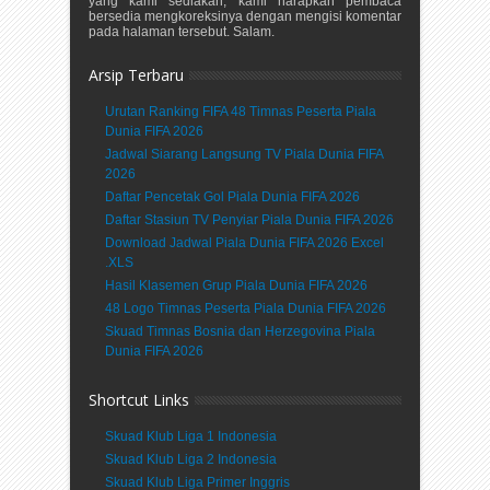
yang kami sediakan, kami harapkan pembaca
bersedia mengkoreksinya dengan mengisi komentar
pada halaman tersebut. Salam.
Arsip Terbaru
Urutan Ranking FIFA 48 Timnas Peserta Piala
Dunia FIFA 2026
Jadwal Siarang Langsung TV Piala Dunia FIFA
2026
Daftar Pencetak Gol Piala Dunia FIFA 2026
Daftar Stasiun TV Penyiar Piala Dunia FIFA 2026
Download Jadwal Piala Dunia FIFA 2026 Excel
.XLS
Hasil Klasemen Grup Piala Dunia FIFA 2026
48 Logo Timnas Peserta Piala Dunia FIFA 2026
Skuad Timnas Bosnia dan Herzegovina Piala
Dunia FIFA 2026
Shortcut Links
Skuad Klub Liga 1 Indonesia
Skuad Klub Liga 2 Indonesia
Skuad Klub Liga Primer Inggris