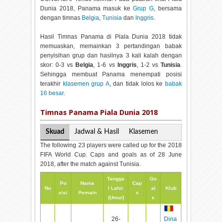
Dunia 2018, Panama masuk ke
Grup G
, bersama
dengan timnas
Belgia
,
Tunisia
dan
Inggris
.
Hasil Timnas Panama di Piala Dunia 2018 tidak
memuaskan, memainkan 3 pertandingan babak
penyisihan grup dan hasilnya 3 kali kalah dengan
skor: 0-3 vs
Belgia
, 1-6 vs
Inggris
, 1-2 vs
Tunisia
.
Sehingga membuat Panama menempati posisi
terakhir
klasemen grup A
, dan tidak lolos ke
babak
16 besar
.
Timnas Panama Piala Dunia 2018
Skuad
Jadwal & Hasil
Klasemen
The following 23 players were called up for the 2018
FIFA World Cup. Caps and goals as of 28 June
2018, after the match against Tunisia.
Tangga
Go
Po
Nama
Cap
No
l Lahir
al
Klub
sisi
Pemain
s
(Umur)
s
26-
Dina