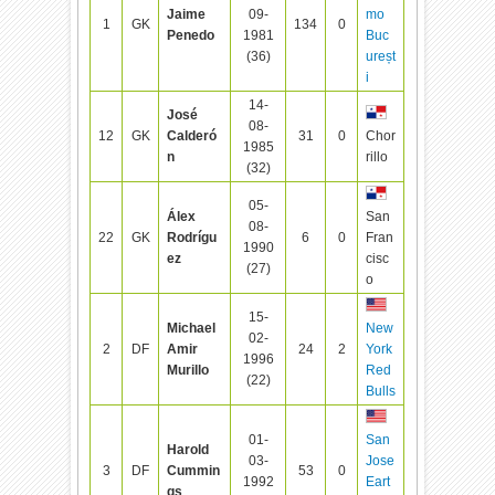
Jaime
09-
mo
1
GK
134
0
Penedo
1981
Buc
(36)
ureșt
i
14-
José
08-
12
GK
Calderó
31
0
Chor
1985
n
rillo
(32)
05-
Álex
San
08-
22
GK
Rodrígu
6
0
Fran
1990
ez
cisc
(27)
o
15-
Michael
New
02-
2
DF
Amir
24
2
York
1996
Murillo
Red
(22)
Bulls
01-
San
Harold
03-
Jose
3
DF
Cummin
53
0
1992
Eart
gs