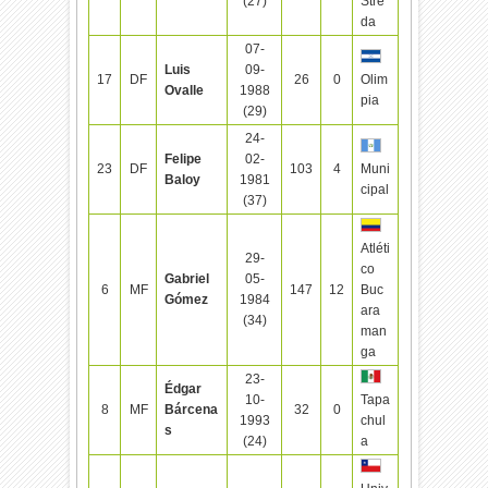
(27)
Stre
da
07-
Luis
09-
17
DF
26
0
Olim
Ovalle
1988
pia
(29)
24-
Felipe
02-
23
DF
103
4
Muni
Baloy
1981
cipal
(37)
Atléti
29-
co
Gabriel
05-
6
MF
147
12
Buc
Gómez
1984
ara
(34)
man
ga
23-
Édgar
10-
Tapa
8
MF
Bárcena
32
0
1993
chul
s
(24)
a