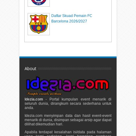
Daftar Skuad Pemain FC
Barcelona 2026/2027
About
Idezia.com
- Portal kumpulan event menarik di
seluruh dunia, dirangkum secara sederhana untuk
anda.
Idezia.com menyimpan data dan hasil event-event
menarik di dunia, disimpan sebagai arsip agar dapat
dilihat dikemudian hari.
Apabila terdapat kesalahan isi/data pada halaman