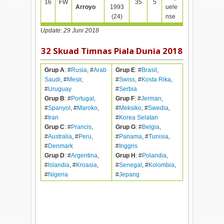
16
FW
35
5
Arroyo
1993
uele
(24)
nse
Update: 29 Juni 2018
32 Skuad Timnas Piala Dunia 2018
Grup A
: #
Rusia
, #
Arab
Grup E
: #
Brasil
,
Saudi
, #
Mesir
,
#
Swiss
, #
Kosta Rika
,
#
Uruguay
#
Serbia
Grup B
: #
Portugal
,
Grup F
: #
Jerman
,
#
Spanyol
, #
Maroko
,
#
Meksiko
, #
Swedia
,
#
Iran
#
Korea Selatan
Grup C
: #
Prancis
,
Grup G
: #
Belgia
,
#
Australia
, #
Peru
,
#
Panama
, #
Tunisia
,
#
Denmark
#
Inggris
Grup D
: #
Argentina
,
Grup H
: #
Polandia
,
#
Islandia
, #
Kroasia
,
#
Senegal
, #
Kolombia
,
#
Nigeria
#
Jepang