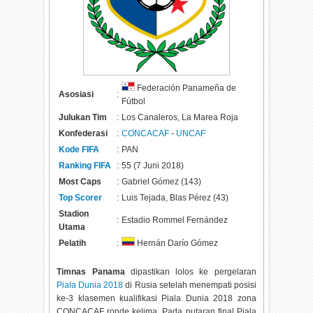
Federación Panameña de
Asosiasi
:
Fútbol
Julukan Tim
:
Los Canaleros, La Marea Roja
Konfederasi
:
CONCACAF
-
UNCAF
Kode FIFA
:
PAN
Ranking FIFA
:
55 (7 Juni 2018)
Most Caps
:
Gabriel Gómez (143)
Top Scorer
:
Luis Tejada, Blas Pérez (43)
Stadion
:
Estadio Rommel Fernández
Utama
Pelatih
:
Hernán Darío Gómez
Timnas Panama
dipastikan lolos ke pergelaran
Piala Dunia 2018
di Rusia setelah menempati posisi
ke-3 klasemen kualifikasi Piala Dunia 2018 zona
CONCACAF ronde kelima. Pada putaran final Piala