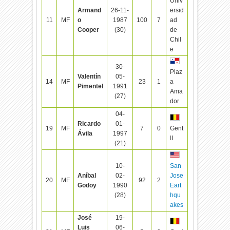
Univ
Armand
26-11-
ersid
11
MF
o
1987
100
7
ad
Cooper
(30)
de
Chil
e
30-
Plaz
Valentín
05-
14
MF
23
1
a
Pimentel
1991
Ama
(27)
dor
04-
Ricardo
01-
19
MF
7
0
Gent
Ávila
1997
II
(21)
10-
San
Aníbal
02-
Jose
20
MF
92
2
Godoy
1990
Eart
(28)
hqu
akes
José
19-
Luis
06-