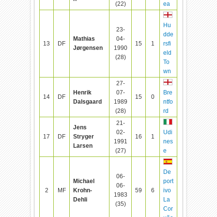
(22)
ea
Hu
23-
dde
Mathias
04-
13
DF
15
1
rsfi
Jørgensen
1990
eld
(28)
To
wn
27-
Henrik
07-
Bre
14
DF
15
0
Dalsgaard
1989
ntfo
(28)
rd
21-
Jens
02-
Udi
17
DF
Stryger
16
1
1991
nes
Larsen
(27)
e
De
06-
Michael
port
06-
2
MF
Krohn-
59
6
ivo
1983
Dehli
La
(35)
Cor