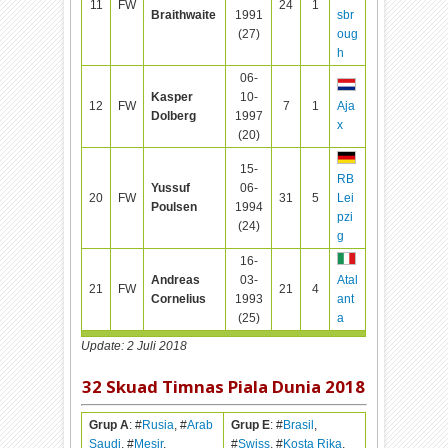
11
FW
24
1
Braithwaite
1991
sbr
(27)
oug
h
06-
Kasper
10-
12
FW
7
1
Aja
Dolberg
1997
x
(20)
15-
RB
Yussuf
06-
20
FW
31
5
Lei
Poulsen
1994
pzi
(24)
g
16-
Andreas
03-
Atal
21
FW
21
4
Cornelius
1993
ant
(25)
a
Update: 2 Juli 2018
32 Skuad Timnas Piala Dunia 2018
Grup A
: #
Rusia
, #
Arab
Grup E
: #
Brasil
,
Saudi
, #
Mesir
,
#
Swiss
, #
Kosta Rika
,