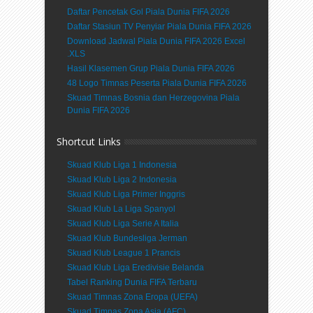
Daftar Pencetak Gol Piala Dunia FIFA 2026
Daftar Stasiun TV Penyiar Piala Dunia FIFA 2026
Download Jadwal Piala Dunia FIFA 2026 Excel
.XLS
Hasil Klasemen Grup Piala Dunia FIFA 2026
48 Logo Timnas Peserta Piala Dunia FIFA 2026
Skuad Timnas Bosnia dan Herzegovina Piala
Dunia FIFA 2026
Shortcut Links
Skuad Klub Liga 1 Indonesia
Skuad Klub Liga 2 Indonesia
Skuad Klub Liga Primer Inggris
Skuad Klub La Liga Spanyol
Skuad Klub Liga Serie A Italia
Skuad Klub Bundesliga Jerman
Skuad Klub League 1 Prancis
Skuad Klub Liga Eredivisie Belanda
Tabel Ranking Dunia FIFA Terbaru
Skuad Timnas Zona Eropa (UEFA)
Skuad Timnas Zona Asia (AFC)