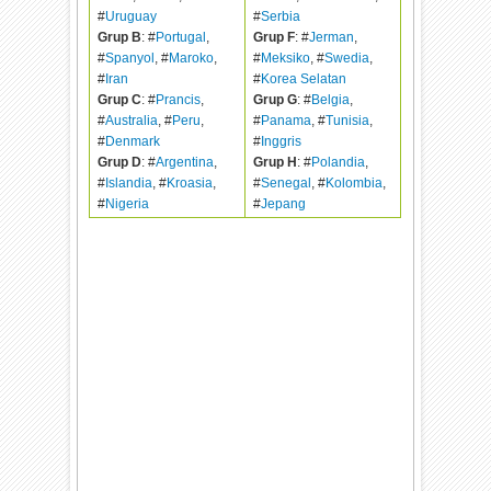
#
Uruguay
#
Serbia
Grup B
: #
Portugal
,
Grup F
: #
Jerman
,
#
Spanyol
, #
Maroko
,
#
Meksiko
, #
Swedia
,
#
Iran
#
Korea Selatan
Grup C
: #
Prancis
,
Grup G
: #
Belgia
,
#
Australia
, #
Peru
,
#
Panama
, #
Tunisia
,
#
Denmark
#
Inggris
Grup D
: #
Argentina
,
Grup H
: #
Polandia
,
#
Islandia
, #
Kroasia
,
#
Senegal
, #
Kolombia
,
#
Nigeria
#
Jepang