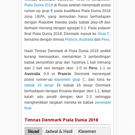
Piala Dunia 2018
di Rusia setelah menempati posisi
runner-up grup E pada kualifikasi Piala Dunia 2018
zona UEFA, yang kemudian harus berhadapan
dengan Republik Irlandia pada babak play-off dan
berhasil menang dengan agregat 5-1. Pada putaran
final Piala Dunia 2018, Denmark masuk ke
Grup C
,
bersama dengan timnas
Prancis
,
Australia
dan
Peru
.
Hasil Timnas Denmark di Piala Dunia 2018 sedikit
kurang memuaskan, memainkan 3 pertandingan
babak penyisihan grup dan hasilnya 1 kali menang
dan 2 kali seri dengan skor: 1-0 vs
Peru
, 1-1 vs
Australia
, 0-0 vs
Prancis
. Denmark menempati
posisi runner-up
klasemen grup C
, dan lolos ke
babak 16 besar
. Di babak 16 besar Denmark
berhadapan dengan Kroasia dengan skor 1-1, tetapi
kalah adu pinalti dengan skor 2-3 sehingga
menghentikan langkah mereka ke babak
perempat
final
.
Timnas Denmark Piala Dunia 2018
Skuad
Jadwal & Hasil
Klasemen