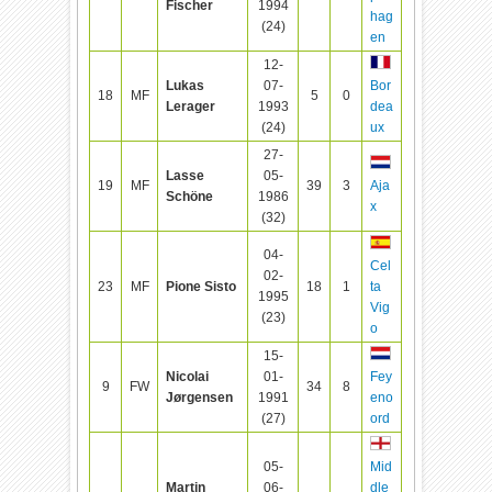
Fischer
1994
hag
(24)
en
12-
Lukas
07-
Bor
18
MF
5
0
Lerager
1993
dea
(24)
ux
27-
Lasse
05-
19
MF
39
3
Aja
Schöne
1986
x
(32)
04-
Cel
02-
23
MF
Pione Sisto
18
1
ta
1995
Vig
(23)
o
15-
Nicolai
01-
Fey
9
FW
34
8
Jørgensen
1991
eno
(27)
ord
05-
Mid
Martin
06-
dle