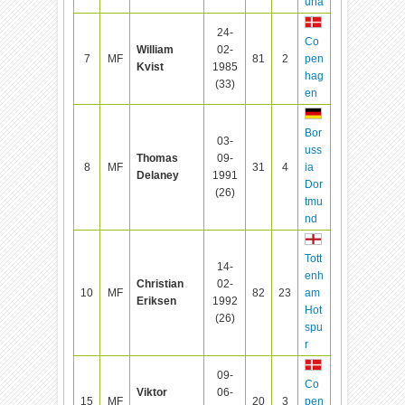
uña
24-
Co
William
02-
7
MF
81
2
pen
Kvist
1985
hag
(33)
en
Bor
03-
uss
Thomas
09-
8
MF
31
4
ia
Delaney
1991
Dor
(26)
tmu
nd
Tott
14-
enh
Christian
02-
10
MF
82
23
am
Eriksen
1992
Hot
(26)
spu
r
09-
Co
Viktor
06-
15
MF
20
3
pen