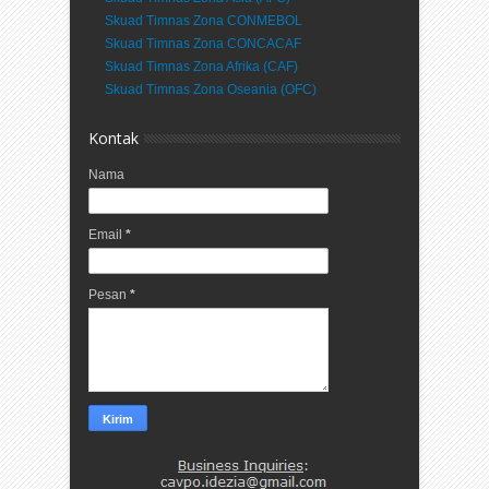
Skuad Timnas Zona CONMEBOL
Skuad Timnas Zona CONCACAF
Skuad Timnas Zona Afrika (CAF)
Skuad Timnas Zona Oseania (OFC)
Kontak
Nama
Email
*
Pesan
*