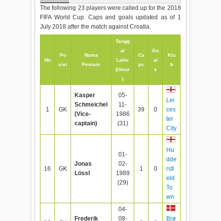
The following 23 players were called up for the 2018
FIFA World Cup. Caps and goals updated as of 1
July 2018 after the match against Croatia.
Tangg
al
Go
Po
Nama
Ca
Klu
No
Lahir
al
sisi
Pemain
ps
b
(Umur
s
)
Kasper
05-
Lei
Schmeichel
11-
1
GK
39
0
ces
(Vice-
1986
ter
captain)
(31)
City
Hu
01-
dde
Jonas
02-
16
GK
1
0
rsfi
Lössl
1989
eld
(29)
To
wn
04-
Frederik
08-
Brø