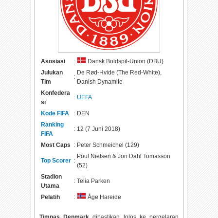
Asosiasi
:
Dansk Boldspil-Union (DBU)
Julukan
De Rød-Hvide (The Red-White),
:
Tim
Danish Dynamite
Konfedera
:
UEFA
si
Kode FIFA
:
DEN
Ranking
:
12 (7 Juni 2018)
FIFA
Most Caps
:
Peter Schmeichel (129)
Poul Nielsen & Jon Dahl Tomasson
Top Scorer
:
(52)
Stadion
:
Telia Parken
Utama
Pelatih
:
Åge Hareide
Timnas Denmark
dipastikan lolos ke pergelaran