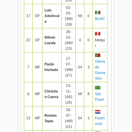
(29)
02-
Luis
03-
17
DF
Advíncul
69
0
1990
BUAP
a
(28)
26-
Nilson
10-
22
DF
4
0
Melga
Loyola
1994
r
(23)
27-
Vitória
Paolo
07-
7
MF
34
3
de
Hurtado
1990
Guima
(27)
rães
23-
Christia
11-
8
MF
49
8
São
n Cueva
1991
Paulo
(26)
28-
Renato
07-
13
MF
34
3
Feyen
Tapia
1995
oord
(22)