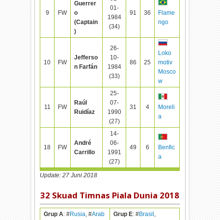
Guerrer
01-
9
FW
o
91
36
Flame
1984
(Captain
ngo
(34)
)
26-
Loko
Jefferso
10-
10
FW
86
25
motiv
n Farfán
1984
Mosco
(33)
w
25-
Raúl
07-
11
FW
31
4
Moreli
Ruidíaz
1990
a
(27)
14-
André
06-
18
FW
49
6
Benfic
Carrillo
1991
a
(27)
Update: 27 Juni 2018
32 Skuad Timnas Piala Dunia 2018
Grup A
: #
Rusia
, #
Arab
Grup E
: #
Brasil
,