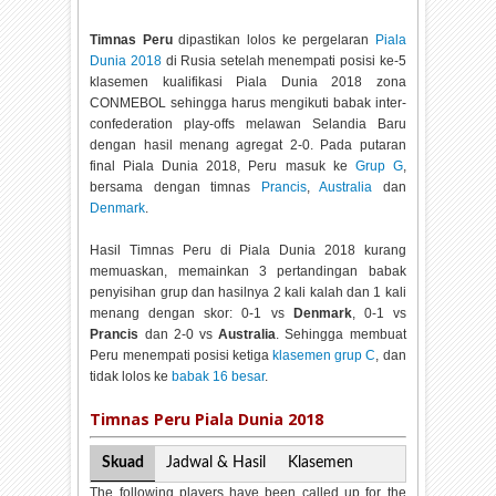
Timnas Peru
dipastikan lolos ke pergelaran
Piala
Dunia 2018
di Rusia setelah menempati posisi ke-5
klasemen kualifikasi Piala Dunia 2018 zona
CONMEBOL sehingga harus mengikuti babak inter-
confederation play-offs melawan Selandia Baru
dengan hasil menang agregat 2-0. Pada putaran
final Piala Dunia 2018, Peru masuk ke
Grup G
,
bersama dengan timnas
Prancis
,
Australia
dan
Denmark
.
Hasil Timnas Peru di Piala Dunia 2018 kurang
memuaskan, memainkan 3 pertandingan babak
penyisihan grup dan hasilnya 2 kali kalah dan 1 kali
menang dengan skor: 0-1 vs
Denmark
, 0-1 vs
Prancis
dan 2-0 vs
Australia
. Sehingga membuat
Peru menempati posisi ketiga
klasemen grup C
, dan
tidak lolos ke
babak 16 besar
.
Timnas Peru Piala Dunia 2018
Skuad
Jadwal & Hasil
Klasemen
The following players have been called up for the