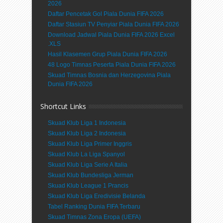
2026
Daftar Pencetak Gol Piala Dunia FIFA 2026
Daftar Stasiun TV Penyiar Piala Dunia FIFA 2026
Download Jadwal Piala Dunia FIFA 2026 Excel
.XLS
Hasil Klasemen Grup Piala Dunia FIFA 2026
48 Logo Timnas Peserta Piala Dunia FIFA 2026
Skuad Timnas Bosnia dan Herzegovina Piala
Dunia FIFA 2026
Shortcut Links
Skuad Klub Liga 1 Indonesia
Skuad Klub Liga 2 Indonesia
Skuad Klub Liga Primer Inggris
Skuad Klub La Liga Spanyol
Skuad Klub Liga Serie A Italia
Skuad Klub Bundesliga Jerman
Skuad Klub League 1 Prancis
Skuad Klub Liga Eredivisie Belanda
Tabel Ranking Dunia FIFA Terbaru
Skuad Timnas Zona Eropa (UEFA)