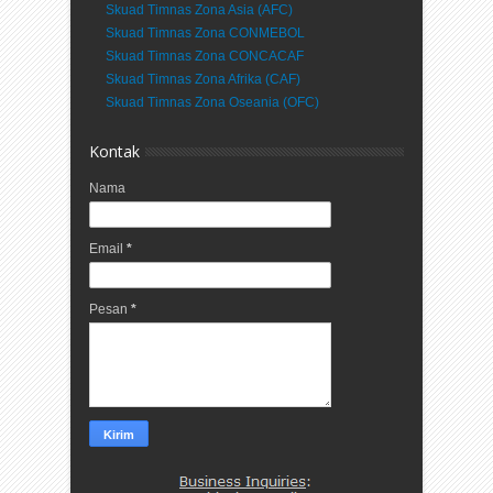
Skuad Timnas Zona Asia (AFC)
Skuad Timnas Zona CONMEBOL
Skuad Timnas Zona CONCACAF
Skuad Timnas Zona Afrika (CAF)
Skuad Timnas Zona Oseania (OFC)
Kontak
Nama
Email
*
Pesan
*