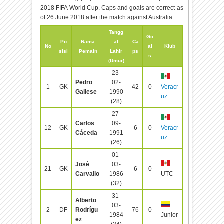
2018 FIFA World Cup. Caps and goals are correct as
of 26 June 2018 after the match against Australia.
Tangg
Go
Po
Nama
al
Ca
No
al
Klub
sisi
Pemain
Lahir
ps
s
(Umur)
23-
Pedro
02-
1
GK
42
0
Veracr
Gallese
1990
uz
(28)
27-
Carlos
09-
12
GK
6
0
Veracr
Cáceda
1991
uz
(26)
01-
José
03-
21
GK
6
0
Carvallo
1986
UTC
(32)
31-
Alberto
03-
2
DF
Rodrígu
76
0
1984
Junior
ez