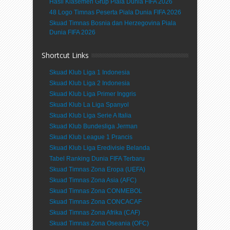
Hasil Klasemen Grup Piala Dunia FIFA 2026
48 Logo Timnas Peserta Piala Dunia FIFA 2026
Skuad Timnas Bosnia dan Herzegovina Piala
Dunia FIFA 2026
Shortcut Links
Skuad Klub Liga 1 Indonesia
Skuad Klub Liga 2 Indonesia
Skuad Klub Liga Primer Inggris
Skuad Klub La Liga Spanyol
Skuad Klub Liga Serie A Italia
Skuad Klub Bundesliga Jerman
Skuad Klub League 1 Prancis
Skuad Klub Liga Eredivisie Belanda
Tabel Ranking Dunia FIFA Terbaru
Skuad Timnas Zona Eropa (UEFA)
Skuad Timnas Zona Asia (AFC)
Skuad Timnas Zona CONMEBOL
Skuad Timnas Zona CONCACAF
Skuad Timnas Zona Afrika (CAF)
Skuad Timnas Zona Oseania (OFC)