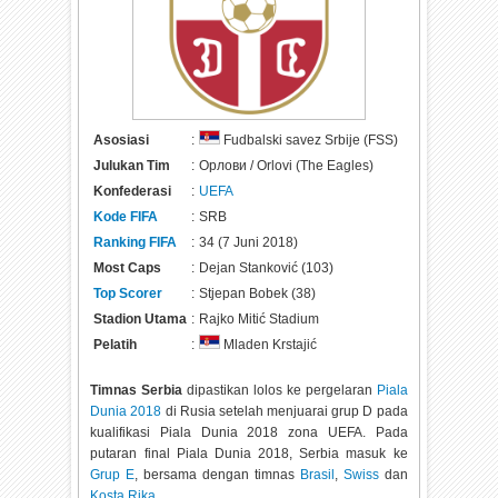
Asosiasi
:
Fudbalski savez Srbije (FSS)
Julukan Tim
:
Орлови / Оrlovi (The Eagles)
Konfederasi
:
UEFA
Kode FIFA
:
SRB
Ranking FIFA
:
34 (7 Juni 2018)
Most Caps
:
Dejan Stanković (103)
Top Scorer
:
Stjepan Bobek (38)
Stadion Utama
:
Rajko Mitić Stadium
Pelatih
:
Mladen Krstajić
Timnas Serbia
dipastikan lolos ke pergelaran
Piala
Dunia 2018
di Rusia setelah menjuarai grup D pada
kualifikasi Piala Dunia 2018 zona UEFA. Pada
putaran final Piala Dunia 2018, Serbia masuk ke
Grup E
, bersama dengan timnas
Brasil
,
Swiss
dan
Kosta Rika
.