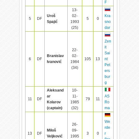
F
13-
Uroš
02-
Kra
5
DF
5
0
Spajić
1993
sno
(25)
dar
Zen
it
22-
Sai
Branislav
02-
6
DF
105
13
nt
Ivanović
1984
Pet
(34)
ers
bur
g
Aleksand
10-
ar
11-
AS
11
DF
79
11
Kolarov
1985
Ro
(captain)
(32)
ma
We
26-
rde
Miloš
09-
13
DF
3
0
r
Veljković
1995