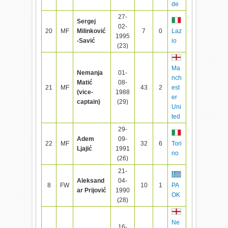
de
27-
Sergej
02-
20
MF
Milinković
7
0
Laz
1995
-Savić
io
(23)
Ma
Nemanja
01-
nch
Matić
08-
21
MF
43
2
est
(vice-
1988
er
captain)
(29)
Uni
ted
29-
Adem
09-
22
MF
32
6
Tori
Ljajić
1991
no
(26)
21-
Aleksand
04-
8
FW
10
1
PA
ar Prijović
1990
OK
(28)
Ne
16-