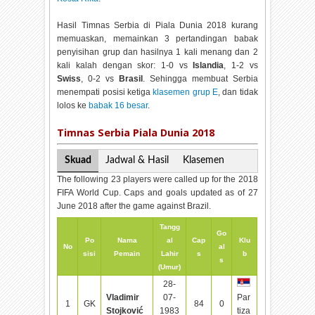
Hasil Timnas Serbia di Piala Dunia 2018 kurang
memuaskan, memainkan 3 pertandingan babak
penyisihan grup dan hasilnya 1 kali menang dan 2
kali kalah dengan skor: 1-0 vs
Islandia
, 1-2 vs
Swiss
, 0-2 vs
Brasil
. Sehingga membuat Serbia
menempati posisi ketiga
klasemen grup E
, dan tidak
lolos ke
babak 16 besar
.
Timnas Serbia Piala Dunia 2018
Skuad
Jadwal & Hasil
Klasemen
The following 23 players were called up for the 2018
FIFA World Cup. Caps and goals updated as of 27
June 2018 after the game against Brazil.
Tangg
Go
Po
Nama
al
Cap
Klu
No
al
sisi
Pemain
Lahir
s
b
s
(Umur)
28-
Vladimir
07-
Par
1
GK
84
0
Stojković
1983
tiza