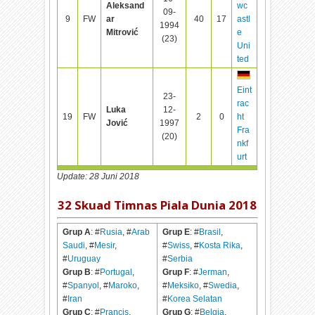
Aleksand
wc
09-
9
FW
ar
40
17
astl
1994
Mitrović
e
(23)
Uni
ted
Eint
23-
rac
Luka
12-
19
FW
2
0
ht
Jović
1997
Fra
(20)
nkf
urt
Update: 28 Juni 2018
32 Skuad Timnas Piala Dunia 2018
Grup A
: #
Rusia
, #
Arab
Grup E
: #
Brasil
,
Saudi
, #
Mesir
,
#
Swiss
, #
Kosta Rika
,
#
Uruguay
#
Serbia
Grup B
: #
Portugal
,
Grup F
: #
Jerman
,
#
Spanyol
, #
Maroko
,
#
Meksiko
, #
Swedia
,
#
Iran
#
Korea Selatan
Grup C
: #
Prancis
,
Grup G
: #
Belgia
,