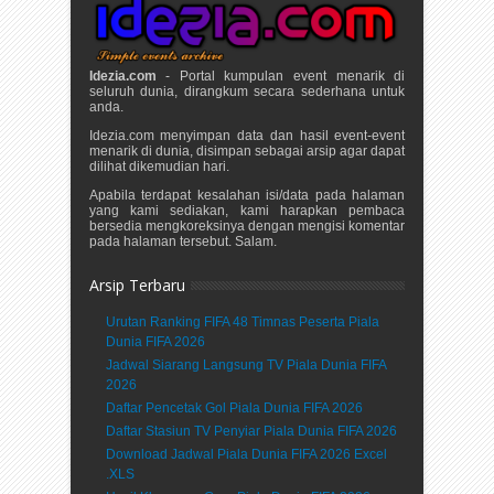
Idezia.com
- Portal kumpulan event menarik di
seluruh dunia, dirangkum secara sederhana untuk
anda.
Idezia.com menyimpan data dan hasil event-event
menarik di dunia, disimpan sebagai arsip agar dapat
dilihat dikemudian hari.
Apabila terdapat kesalahan isi/data pada halaman
yang kami sediakan, kami harapkan pembaca
bersedia mengkoreksinya dengan mengisi komentar
pada halaman tersebut. Salam.
Arsip Terbaru
Urutan Ranking FIFA 48 Timnas Peserta Piala
Dunia FIFA 2026
Jadwal Siarang Langsung TV Piala Dunia FIFA
2026
Daftar Pencetak Gol Piala Dunia FIFA 2026
Daftar Stasiun TV Penyiar Piala Dunia FIFA 2026
Download Jadwal Piala Dunia FIFA 2026 Excel
.XLS