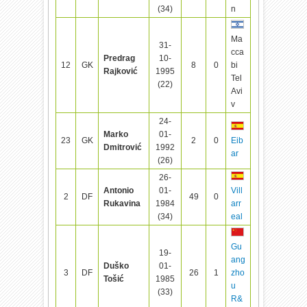
(34)
n
Ma
31-
cca
Predrag
10-
12
GK
8
0
bi
Rajković
1995
Tel
(22)
Avi
v
24-
Marko
01-
23
GK
2
0
Eib
Dmitrović
1992
ar
(26)
26-
Antonio
01-
Vill
2
DF
49
0
Rukavina
1984
arr
(34)
eal
Gu
19-
ang
Duško
01-
3
DF
26
1
zho
Tošić
1985
u
(33)
R&