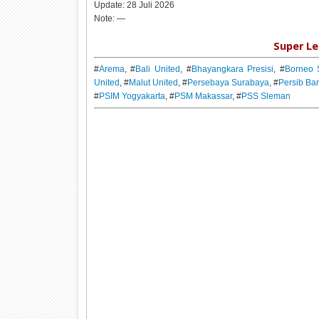
Update:
28 Juli 2026
Note:
—
Super Le
#
Arema
, #
Bali United
, #
Bhayangkara Presisi
, #
Borneo 
United
, #
Malut United
, #
Persebaya Surabaya
, #
Persib Ba
#
PSIM Yogyakarta
, #
PSM Makassar
, #
PSS Sleman