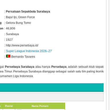
:
Persatuan Sepakbola Surabaya
:
Bajul Ijo, Green Force
g
:
Gelora Bung Tomo
ion
:
46,806
:
Surabaya
:
1927
:
http://www.persebaya.id/
:
Super League Indonesia 2026–27
:
Bernardo Tavares
agai
Persebaya Surabaya
atau hanya
Persebaya
, adalah sebuah klub sepak
awa Timur. Persebaya Surabaya dianggap sebagai salah satu tim paling ikonik
turnamen Liga Indonesia.
o
Posisi
Nama Pemain