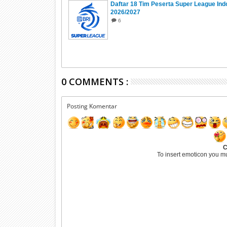
Daftar 18 Tim Peserta Super League Ind
2026/2027
6
0 COMMENTS :
Posting Komentar
C
To insert emoticon you m