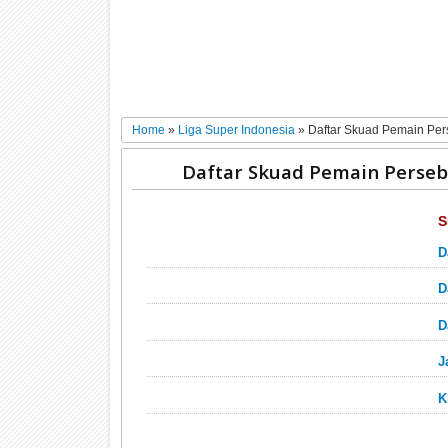
Home
»
Liga Super Indonesia
»
Daftar Skuad Pemain Pe
Daftar Skuad Pemain Perseb
S
D
D
D
J
K