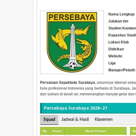
Nama Lengkap
Julukan tim
Stadion Kandan
Kapasitas Stad
Lokasi Klub
Didirikan
Website
Liga
Manajer/Pelatih
Persatuan Sepakbola Surabaya
, umumnya dikenal seb
bola profesional Indonesia yang berbasis di Surabaya, J
dan sukses di tanah air, memenangkan banyak gelar dan 
Persebaya Surabaya 2026–27
Squad
Jadwal & Hasil
Klasemen
No
Posisi
Nama Pemain
N