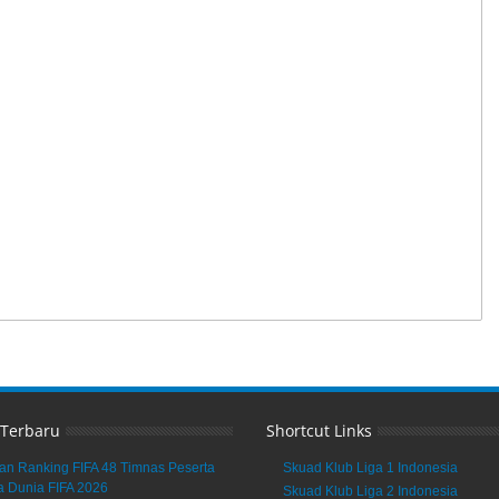
 Terbaru
Shortcut Links
an Ranking FIFA 48 Timnas Peserta
Skuad Klub Liga 1 Indonesia
a Dunia FIFA 2026
Skuad Klub Liga 2 Indonesia