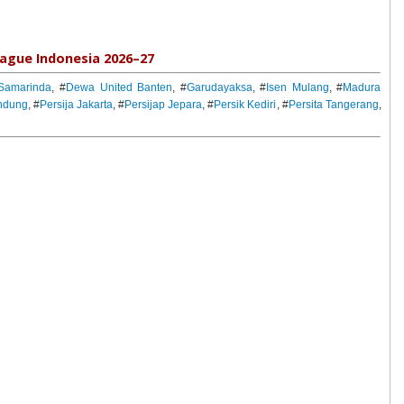
ague Indonesia 2026–27
Samarinda
, #
Dewa United Banten
, #
Garudayaksa
, #
Isen Mulang
, #
Madura
ndung
, #
Persija Jakarta
, #
Persijap Jepara
, #
Persik Kediri
, #
Persita Tangerang
,