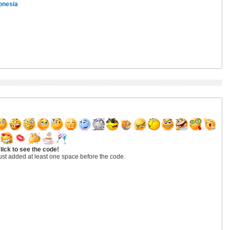
onesia
lick to see the code!
ust added at least one space before the code.