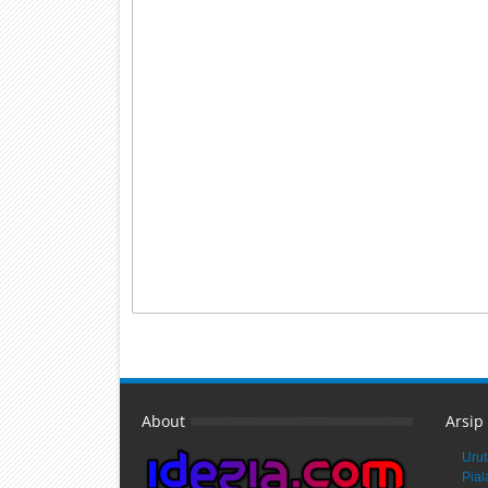
About
Arsip
Urut
Pial