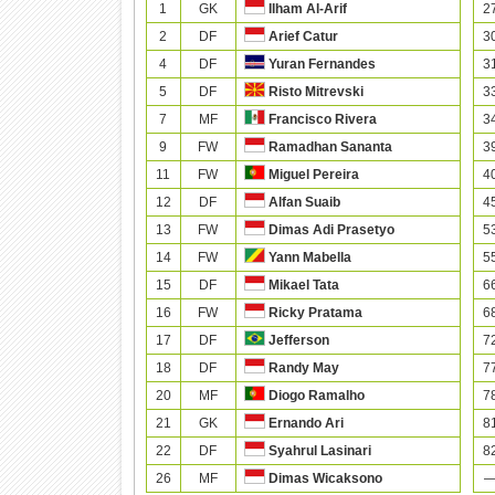
1
GK
2
Ilham Al-Arif
2
DF
3
Arief Catur
4
DF
3
Yuran Fernandes
5
DF
3
Risto Mitrevski
7
MF
3
Francisco Rivera
9
FW
3
Ramadhan Sananta
11
FW
4
Miguel Pereira
12
DF
4
Alfan Suaib
13
FW
5
Dimas Adi Prasetyo
14
FW
5
Yann Mabella
15
DF
6
Mikael Tata
16
FW
6
Ricky Pratama
17
DF
7
Jefferson
18
DF
7
Randy May
20
MF
7
Diogo Ramalho
21
GK
8
Ernando Ari
22
DF
8
Syahrul Lasinari
26
MF
Dimas Wicaksono