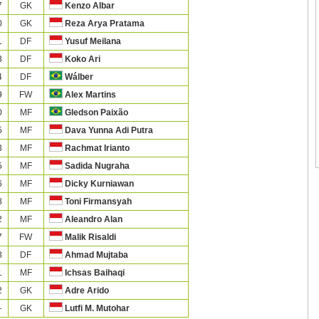
7
GK
Kenzo Albar
0
GK
Reza Arya Pratama
1
DF
Yusuf Meilana
3
DF
Koko Ari
4
DF
Wálber
9
FW
Alex Martins
0
MF
Gledson Paixão
5
MF
Dava Yunna Adi Putra
3
MF
Rachmat Irianto
5
MF
Sadida Nugraha
6
MF
Dicky Kurniawan
8
MF
Toni Firmansyah
2
MF
Aleandro Alan
7
FW
Malik Risaldi
8
DF
Ahmad Mujtaba
1
MF
Ichsas Baihaqi
2
GK
Adre Arido
—
GK
Lutfi M. Mutohar