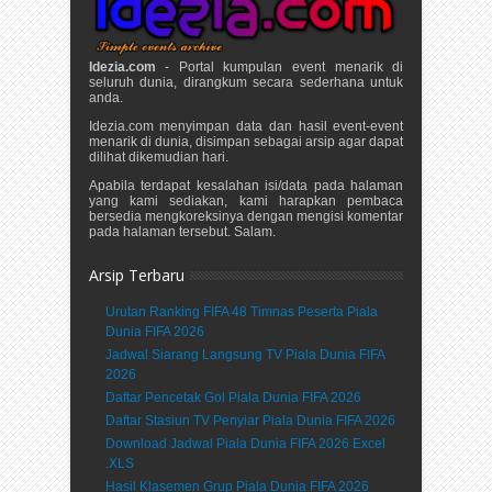
Idezia.com
- Portal kumpulan event menarik di
seluruh dunia, dirangkum secara sederhana untuk
anda.
Idezia.com menyimpan data dan hasil event-event
menarik di dunia, disimpan sebagai arsip agar dapat
dilihat dikemudian hari.
Apabila terdapat kesalahan isi/data pada halaman
yang kami sediakan, kami harapkan pembaca
bersedia mengkoreksinya dengan mengisi komentar
pada halaman tersebut. Salam.
Arsip Terbaru
Urutan Ranking FIFA 48 Timnas Peserta Piala
Dunia FIFA 2026
Jadwal Siarang Langsung TV Piala Dunia FIFA
2026
Daftar Pencetak Gol Piala Dunia FIFA 2026
Daftar Stasiun TV Penyiar Piala Dunia FIFA 2026
Download Jadwal Piala Dunia FIFA 2026 Excel
.XLS
Hasil Klasemen Grup Piala Dunia FIFA 2026