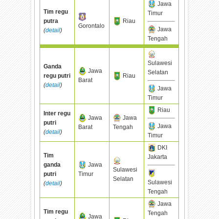
Jawa
Tim regu
Timur
putra
Riau
Gorontalo
Jawa
(
detail
)
Tengah
Sulawesi
Ganda
Jawa
Selatan
regu putri
Riau
Barat
(
detail
)
Jawa
Timur
Riau
Inter regu
Jawa
Jawa
putri
Jawa
Barat
Tengah
(
detail
)
Timur
DKI
Tim
Jakarta
ganda
Jawa
Sulawesi
putri
Timur
Selatan
Sulawesi
(
detail
)
Tengah
Jawa
Tim regu
Tengah
Jawa