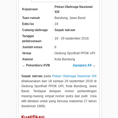
Pekan Olahraga Nasional
Kejuaraan
:
XIX
Tuan rumah
:
Bandung, Jawa Barat
Edisi ke
:
19
Cabang olahraga
:
Sepak takraw
Tanggal
:
18 - 29 september 2016
pelaksanaan
Jumlah emas
:
8
Venue
:
Gedung Sporthall FPOK UPI
Alamat
:
Kota Bandung
←
Pekanbaru XVIII
Jayapura XX
→
Sepak takraw
pada
Pekan Olahraga Nasional XIX
dilaksanakan dari 18 sampai 29 september 2016 di
Gedung Sporthall FPOK UPI, Kota Bandung, Jawa
Barat. Terdapat delapan nomor pertandingan
masing-masing empat nomor putra dan putri. Usia
atlit dibatasi untuk yang berusia maksimal 27 tahun
(kelahiran 1989).
Kualifikasi