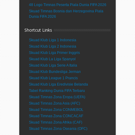
48 Logo Timnas Peserta Piala Dunia FIFA 2026
Skuad Timnas Bosnia dan Herzegovina Piala
Dunia FIFA 2026
Shortcut Links
Skuad Klub Liga 1 Indonesia
Skuad Klub Liga 2 Indonesia
Skuad Klub Liga Primer Inggris
Skuad Klub La Liga Spanyol
Skuad Klub Liga Serie A Italia
Skuad Klub Bundesliga Jerman
Skuad Klub League 1 Prancis
Skuad Klub Liga Eredivisie Belanda
Tabel Ranking Dunia FIFA Terbaru
Skuad Timnas Zona Eropa (UEFA)
Skuad Timnas Zona Asia (AFC)
Skuad Timnas Zona CONMEBOL
Skuad Timnas Zona CONCACAF
Skuad Timnas Zona Afrika (CAF)
Skuad Timnas Zona Oseania (OFC)