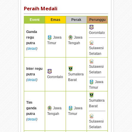
Peraih Medali
Event
Emas
Perak
Perunggu
Ganda
Gorontalo
regu
Jawa
Jawa
putra
Timur
Tengah
Sulawesi
(
detail
)
Selatan
Sulawesi
Inter regu
Selatan
putra
Sumatera
Gorontalo
(
detail
)
Barat
Jawa
Timur
Sumatera
Tim
Barat
ganda
Jawa
Jawa
putra
Tengah
Timur
(
detail
)
Sulawesi
Selatan