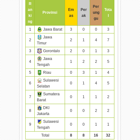
R
Per
an
Em
Per
Tota
Provinsi
ung
ki
as
ak
l
gu
ng
1
Jawa Barat
3
0
0
3
Jawa
2
2
1
4
7
Timur
3
Gorontalo
2
0
1
3
Jawa
4
1
2
2
5
Tengah
5
Riau
0
3
1
4
Sulawesi
6
0
1
4
5
Selatan
Sumatera
7
0
1
1
2
Barat
DKI
8
0
0
2
2
Jakarta
Sulawesi
9
0
0
1
1
Tengah
Total
8
8
16
32