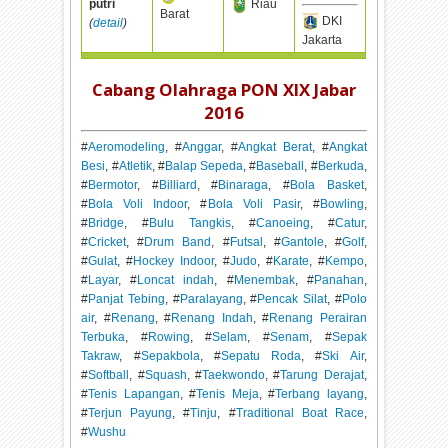
putri
Riau
Barat
DKI
(
detail
)
Jakarta
Cabang Olahraga PON XIX Jabar
2016
#
Aeromodeling
, #
Anggar
, #
Angkat Berat
, #
Angkat
Besi
, #
Atletik
, #
Balap Sepeda
, #
Baseball
, #
Berkuda
,
#
Bermotor
, #
Billiard
, #
Binaraga
, #
Bola Basket
,
#
Bola Voli Indoor
, #
Bola Voli Pasir
, #
Bowling
,
#
Bridge
, #
Bulu Tangkis
, #
Canoeing
, #
Catur
,
#
Cricket
, #
Drum Band
, #
Futsal
, #
Gantole
, #
Golf
,
#
Gulat
, #
Hockey Indoor
, #
Judo
, #
Karate
, #
Kempo
,
#
Layar
, #
Loncat indah
, #
Menembak
, #
Panahan
,
#
Panjat Tebing
, #
Paralayang
, #
Pencak Silat
, #
Polo
air
, #
Renang
, #
Renang Indah
, #
Renang Perairan
Terbuka
, #
Rowing
, #
Selam
, #
Senam
, #
Sepak
Takraw
, #
Sepakbola
, #
Sepatu Roda
, #
Ski Air
,
#
Softball
, #
Squash
, #
Taekwondo
, #
Tarung Derajat
,
#
Tenis Lapangan
, #
Tenis Meja
, #
Terbang layang
,
#
Terjun Payung
, #
Tinju
, #
Traditional Boat Race
,
#
Wushu