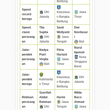
Belitung
Speed
DKI
Kepulaua
Jawa
record
Jakarta
n Bangka
Timur
beregu
Belitung
Speed
Tita
Santi
Dwi
clasic
Supita
Wellyanti
Novitasar
perorang
DKI
Jawa
i
an
Jakarta
Tengah
Bali
Nurul
Jalur-
Nadya
Fitria
Iqamah
pendek
Putri
Hartani
Nusa
perorang
Virgita
Jawa
Tenggara
an
Bali
Timur
Barat
Jalur-
Kepulaua
DKI
pendek
Kalimanta
n Bangka
Jakarta
beregu
n Timur
Belitung
Syarifah
Wilda
Rintisan
Abdul
Harini
Baco
perorang
Rahman
Jawa
Ahmad
an
DKI
Tengah
Jawa