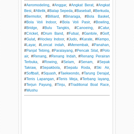
#
Aeromodeling
, #
Anggar
, #
Angkat Berat
, #
Angkat
Besi
, #
Atletik
, #
Balap Sepeda
, #
Baseball
, #
Berkuda
,
#
Bermotor
, #
Billiard
, #
Binaraga
, #
Bola Basket
,
#
Bola Voli Indoor
, #
Bola Voli Pasir
, #
Bowling
,
#
Bridge
, #
Bulu Tangkis
, #
Canoeing
, #
Catur
,
#
Cricket
, #
Drum Band
, #
Futsal
, #
Gantole
, #
Golf
,
#
Gulat
, #
Hockey Indoor
, #
Judo
, #
Karate
, #
Kempo
,
#
Layar
, #
Loncat indah
, #
Menembak
, #
Panahan
,
#
Panjat Tebing
, #
Paralayang
, #
Pencak Silat
, #
Polo
air
, #
Renang
, #
Renang Indah
, #
Renang Perairan
Terbuka
, #
Rowing
, #
Selam
, #
Senam
, #
Sepak
Takraw
, #
Sepakbola
, #
Sepatu Roda
, #
Ski Air
,
#
Softball
, #
Squash
, #
Taekwondo
, #
Tarung Derajat
,
#
Tenis Lapangan
, #
Tenis Meja
, #
Terbang layang
,
#
Terjun Payung
, #
Tinju
, #
Traditional Boat Race
,
#
Wushu