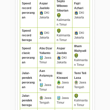
Septo
Speed
Aspar
Fajri
Wibowo
record
Jaelolo
Azhari
Siburian
perorang
DKI
DKI
an
Jakarta
Jakarta
Kalimanta
n Timur
Speed
DKI
DKI
record
Kalimanta
Jakarta
Jakarta
beregu
n Timur
Ilham
Speed
Abu Dzar
Aspar
Wahyudi
clasic
Yulianto
Jaelolo
perorang
Jawa
DKI
Kalimanta
an
Timur
Jakarta
n Timur
Aan
Jalur-
Riki
Temi Teli
Aviansya
pendek
Kiswani
Lasa
h
perorang
Jawa
Jawa
Jawa
an
Barat
Tengah
Timur
Jalur-
Jawa
Jawa
pendek
Kalimanta
Tengah
Timur
beregu
n Timur