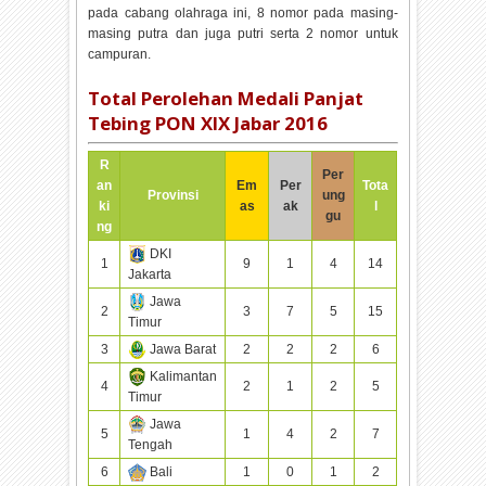
pada cabang olahraga ini, 8 nomor pada masing-
masing putra dan juga putri serta 2 nomor untuk
campuran.
Total Perolehan Medali Panjat
Tebing PON XIX Jabar 2016
R
Per
an
Em
Per
Tota
Provinsi
ung
ki
as
ak
l
gu
ng
DKI
1
9
1
4
14
Jakarta
Jawa
2
3
7
5
15
Timur
3
Jawa Barat
2
2
2
6
Kalimantan
4
2
1
2
5
Timur
Jawa
5
1
4
2
7
Tengah
6
Bali
1
0
1
2