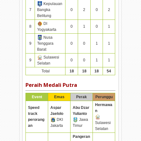
Kepulauan
7
Bangka
0
2
0
2
Belitung
DI
8
0
1
0
1
Yogyakarta
Nusa
9
Tenggara
0
0
1
1
Barat
Sulawesi
9
0
0
1
1
Selatan
Total
18
18
18
54
Peraih Medali Putra
Event
Emas
Perak
Perunggu
Hermawa
Speed
Aspar
Abu Dzar
n
track
Jaelolo
Yulianto
perorang
DKI
Jawa
Sulawesi
an
Jakarta
Timur
Selatan
Pangeran