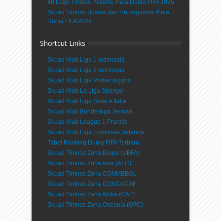
48 Logo Timnas Peserta Piala Dunia FIFA 2026
Skuad Timnas Bosnia dan Herzegovina Piala
Dunia FIFA 2026
Shortcut Links
Skuad Klub Liga 1 Indonesia
Skuad Klub Liga 2 Indonesia
Skuad Klub Liga Primer Inggris
Skuad Klub La Liga Spanyol
Skuad Klub Liga Serie A Italia
Skuad Klub Bundesliga Jerman
Skuad Klub League 1 Prancis
Skuad Klub Liga Eredivisie Belanda
Tabel Ranking Dunia FIFA Terbaru
Skuad Timnas Zona Eropa (UEFA)
Skuad Timnas Zona Asia (AFC)
Skuad Timnas Zona CONMEBOL
Skuad Timnas Zona CONCACAF
Skuad Timnas Zona Afrika (CAF)
Skuad Timnas Zona Oseania (OFC)