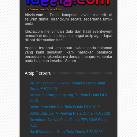
Idezia.com
- Portal kumpulan event menarik di
seluruh dunia, dirangkum secara sederhana untuk
anda.
Idezia.com menyimpan data dan hasil event-event
menarik di dunia, disimpan sebagai arsip agar dapat
dilihat dikemudian hari.
Apabila terdapat kesalahan isi/data pada halaman
yang kami sediakan, kami harapkan pembaca
bersedia mengkoreksinya dengan mengisi komentar
pada halaman tersebut. Salam.
Arsip Terbaru
Urutan Ranking FIFA 48 Timnas Peserta Piala
Dunia FIFA 2026
Jadwal Siarang Langsung TV Piala Dunia FIFA
2026
Daftar Pencetak Gol Piala Dunia FIFA 2026
Daftar Stasiun TV Penyiar Piala Dunia FIFA 2026
Download Jadwal Piala Dunia FIFA 2026 Excel
.XLS
Hasil Klasemen Grup Piala Dunia FIFA 2026