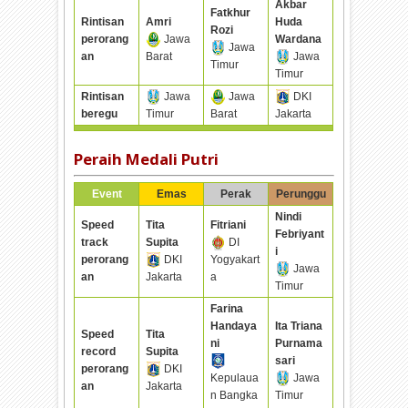
Akbar
Fatkhur
Rintisan
Amri
Huda
Rozi
perorang
Jawa
Wardana
Jawa
an
Barat
Jawa
Timur
Timur
Rintisan
Jawa
Jawa
DKI
beregu
Timur
Barat
Jakarta
Peraih Medali Putri
Event
Emas
Perak
Perunggu
Nindi
Speed
Tita
Fitriani
Febriyant
track
Supita
DI
i
perorang
DKI
Yogyakart
Jawa
an
Jakarta
a
Timur
Farina
Handaya
Ita Triana
Speed
Tita
ni
Purnama
record
Supita
sari
perorang
DKI
Kepulaua
Jawa
an
Jakarta
n Bangka
Timur