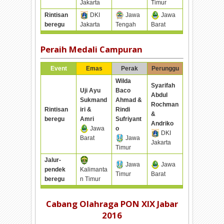
Jakarta
Timur
Rintisan
DKI
Jawa
Jawa
beregu
Jakarta
Tengah
Barat
Peraih Medali Campuran
Event
Emas
Perak
Perunggu
Wilda
Syarifah
Uji Ayu
Baco
Abdul
Sukmand
Ahmad &
Rochman
Rintisan
iri &
Rindi
&
beregu
Amri
Sufriyant
Andriko
Jawa
o
DKI
Barat
Jawa
Jakarta
Timur
Jalur-
Jawa
Jawa
pendek
Kalimanta
Timur
Barat
beregu
n Timur
Cabang Olahraga PON XIX Jabar
2016