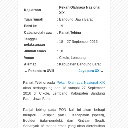
Pekan Olahraga Nasional
Kejuaraan
:
XIX
Tuan rumah
:
Bandung, Jawa Barat
Edisi ke
:
19
Cabang olahraga
:
Panjat Tebing
Tanggal
:
18 – 27 September 2016
pelaksanaan
Jumlah emas
:
18
Venue
:
Cikole, Lembang
Alamat
:
Kabupaten Bandung Barat
←
Pekanbaru XVIII
Jayapura XX
→
Panjat Tebing
pada
Pekan Olahraga Nasional XIX
akan berlangsung dari 18 sampai 27 September
2016 di Cikole, Lembang, Kabupaten Bandung
Barat, Jawa Barat.
Panjat tebing pada PON kali ini akan terbagi
menjadi 3 disiplin, yaitu : Kecepatan (speed),
Boulder (jalur-pendek), dan Rintisan (lead).
Sebanyak 18 medali emas yang akan dierebutkan