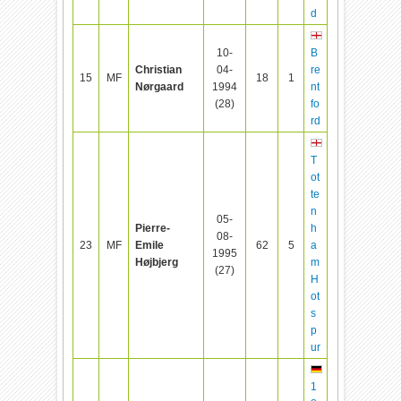
d
10-
B
Christian
04-
re
15
MF
18
1
Nørgaard
1994
nt
(28)
fo
rd
T
ot
te
n
05-
Pierre-
h
08-
23
MF
Emile
62
5
a
1995
Højbjerg
m
(27)
H
ot
s
p
ur
1