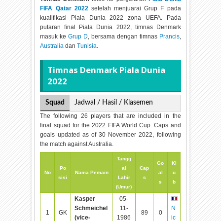
FIFA Qatar 2022
setelah menjuarai Grup F pada
kualifikasi Piala Dunia 2022 zona UEFA. Pada
putaran final Piala Dunia 2022, timnas Denmark
masuk ke
Grup D
, bersama dengan timnas
Prancis
,
Australia
dan
Tunisia
.
Timnas Denmark Piala Dunia
2022
Squad
Jadwal / Hasil / Klasemen
The following 26 players that are included in the
final squad for the 2022 FIFA World Cup. Caps and
goals updated as of 30 November 2022, following
the match against Australia.
Tangg
Go
Kl
Po
al
Cap
No
Nama Pemain
al
u
sisi
Lahir
s
s
b
(Umur)
Kasper
05-
Schmeichel
11-
N
1
GK
89
0
(vice-
1986
ic