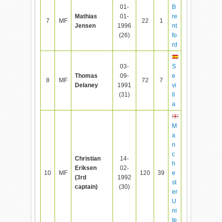
01-
B
Mathias
01-
re
7
MF
22
1
Jensen
1996
nt
(26)
fo
rd
03-
S
Thomas
09-
e
8
MF
72
7
Delaney
1991
vi
(31)
ll
a
M
a
n
c
Christian
14-
h
Eriksen
02-
10
MF
120
39
e
(3rd
1992
st
captain)
(30)
er
U
ni
te