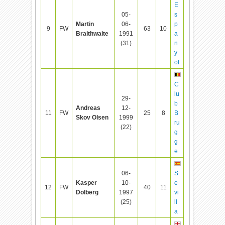
E
05-
s
Martin
06-
p
9
FW
63
10
Braithwaite
1991
a
(31)
n
y
ol
C
lu
29-
b
Andreas
12-
11
FW
25
8
B
Skov Olsen
1999
ru
(22)
g
g
e
06-
S
Kasper
10-
e
12
FW
40
11
Dolberg
1997
vi
(25)
ll
a