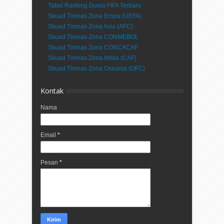
Tabel Ranking Dunia FIFA Terbaru
Skuad Timnas Zona Eropa (UEFA)
Skuad Timnas Zona Asia (AFC)
Skuad Timnas Zona CONMEBOL
Skuad Timnas Zona CONCACAF
Skuad Timnas Zona Afrika (CAF)
Skuad Timnas Zona Oseania (OFC)
Kontak
Nama
Email
*
Pesan
*