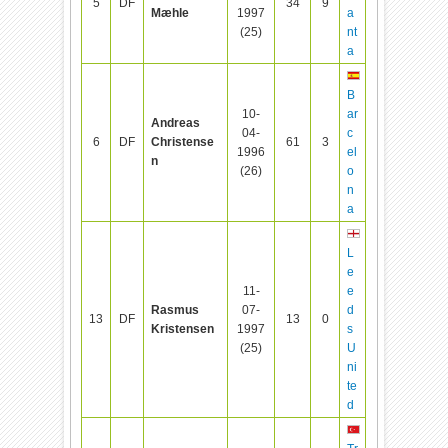
5
DF
34
9
Mæhle
1997
a
(25)
nt
a
B
10-
ar
Andreas
04-
c
6
DF
Christense
61
3
1996
el
n
(26)
o
n
a
L
e
11-
e
Rasmus
07-
d
13
DF
13
0
Kristensen
1997
s
(25)
U
ni
te
d