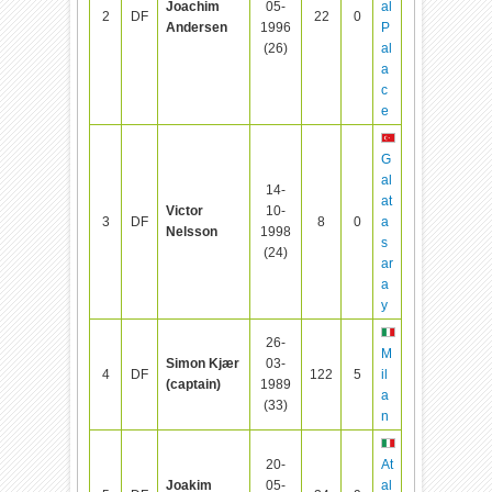
Joachim
05-
al
2
DF
22
0
Andersen
1996
P
(26)
al
a
c
e
G
al
14-
at
Victor
10-
3
DF
8
0
a
Nelsson
1998
s
(24)
ar
a
y
26-
M
Simon Kjær
03-
4
DF
122
5
il
(captain)
1989
a
(33)
n
20-
At
Joakim
05-
al