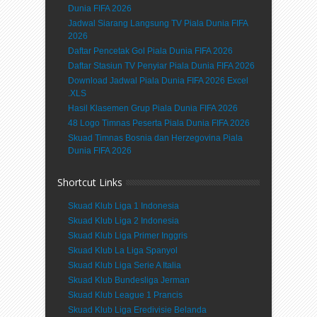
Dunia FIFA 2026
Jadwal Siarang Langsung TV Piala Dunia FIFA
2026
Daftar Pencetak Gol Piala Dunia FIFA 2026
Daftar Stasiun TV Penyiar Piala Dunia FIFA 2026
Download Jadwal Piala Dunia FIFA 2026 Excel
.XLS
Hasil Klasemen Grup Piala Dunia FIFA 2026
48 Logo Timnas Peserta Piala Dunia FIFA 2026
Skuad Timnas Bosnia dan Herzegovina Piala
Dunia FIFA 2026
Shortcut Links
Skuad Klub Liga 1 Indonesia
Skuad Klub Liga 2 Indonesia
Skuad Klub Liga Primer Inggris
Skuad Klub La Liga Spanyol
Skuad Klub Liga Serie A Italia
Skuad Klub Bundesliga Jerman
Skuad Klub League 1 Prancis
Skuad Klub Liga Eredivisie Belanda