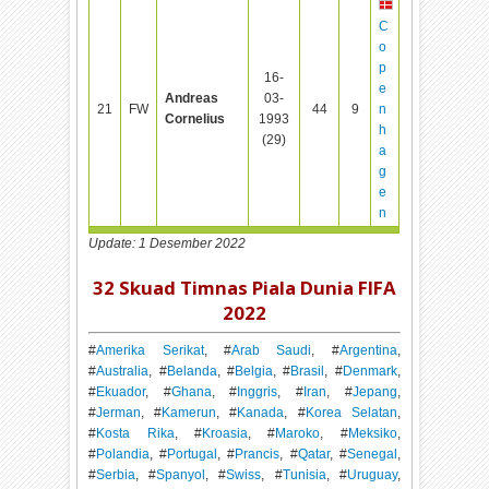
C
o
p
16-
e
Andreas
03-
21
FW
44
9
n
Cornelius
1993
h
(29)
a
g
e
n
Update: 1 Desember 2022
32 Skuad Timnas Piala Dunia FIFA
2022
#
Amerika Serikat
, #
Arab Saudi
, #
Argentina
,
#
Australia
, #
Belanda
, #
Belgia
, #
Brasil
, #
Denmark
,
#
Ekuador
, #
Ghana
, #
Inggris
, #
Iran
, #
Jepang
,
#
Jerman
, #
Kamerun
, #
Kanada
, #
Korea Selatan
,
#
Kosta Rika
, #
Kroasia
, #
Maroko
, #
Meksiko
,
#
Polandia
, #
Portugal
, #
Prancis
, #
Qatar
, #
Senegal
,
#
Serbia
, #
Spanyol
, #
Swiss
, #
Tunisia
, #
Uruguay
,