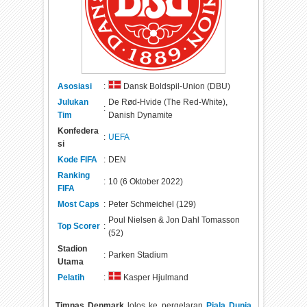
Asosiasi
:
Dansk Boldspil-Union (DBU)
Julukan
De Rød-Hvide (The Red-White),
:
Tim
Danish Dynamite
Konfedera
:
UEFA
si
Kode FIFA
:
DEN
Ranking
:
10 (6 Oktober 2022)
FIFA
Most Caps
:
Peter Schmeichel (129)
Poul Nielsen & Jon Dahl Tomasson
Top Scorer
:
(52)
Stadion
:
Parken Stadium
Utama
Pelatih
:
Kasper Hjulmand
Timnas Denmark
lolos ke pergelaran
Piala Dunia