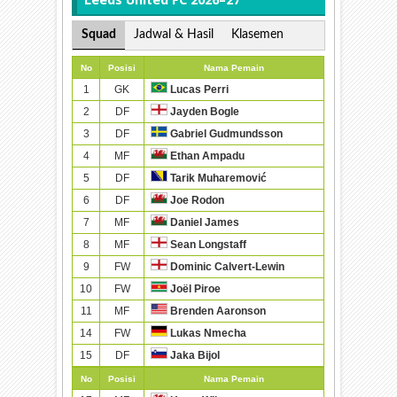
Squad
Jadwal & Hasil
Klasemen
No
Posisi
Nama Pemain
1
GK
Lucas Perri
2
DF
Jayden Bogle
3
DF
Gabriel Gudmundsson
4
MF
Ethan Ampadu
5
DF
Tarik Muharemović
6
DF
Joe Rodon
7
MF
Daniel James
8
MF
Sean Longstaff
9
FW
Dominic Calvert-Lewin
10
FW
Joël Piroe
11
MF
Brenden Aaronson
14
FW
Lukas Nmecha
15
DF
Jaka Bijol
No
Posisi
Nama Pemain