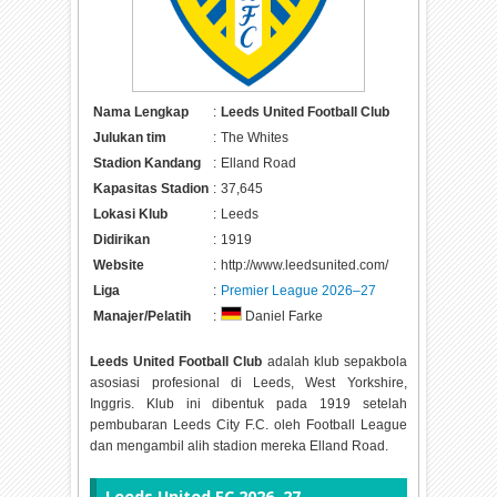
Nama Lengkap
:
Leeds United Football Club
Julukan tim
:
The Whites
Stadion Kandang
:
Elland Road
Kapasitas Stadion
:
37,645
Lokasi Klub
:
Leeds
Didirikan
:
1919
Website
:
http://www.leedsunited.com/
Liga
:
Premier League 2026–27
Manajer/Pelatih
:
Daniel Farke
Leeds United Football Club
adalah klub sepakbola
asosiasi profesional di Leeds, West Yorkshire,
Inggris. Klub ini dibentuk pada 1919 setelah
pembubaran Leeds City F.C. oleh Football League
dan mengambil alih stadion mereka Elland Road.
Leeds United FC 2026–27