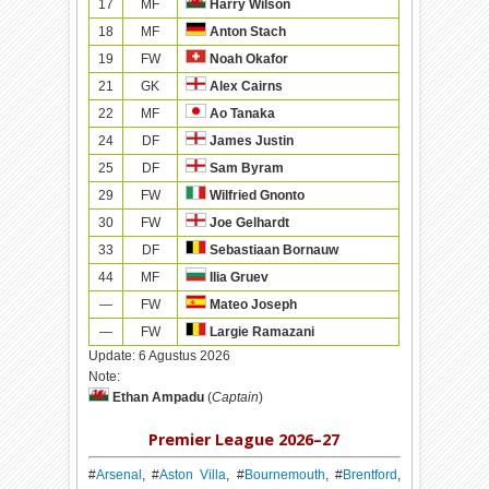
17
MF
Harry Wilson
18
MF
Anton Stach
19
FW
Noah Okafor
21
GK
Alex Cairns
22
MF
Ao Tanaka
24
DF
James Justin
25
DF
Sam Byram
29
FW
Wilfried Gnonto
30
FW
Joe Gelhardt
33
DF
Sebastiaan Bornauw
44
MF
Ilia Gruev
—
FW
Mateo Joseph
—
FW
Largie Ramazani
Update:
6 Agustus 2026
Note:
Ethan Ampadu
(
Captain
)
Premier League 2026–27
#
Arsenal
, #
Aston Villa
, #
Bournemouth
, #
Brentford
,