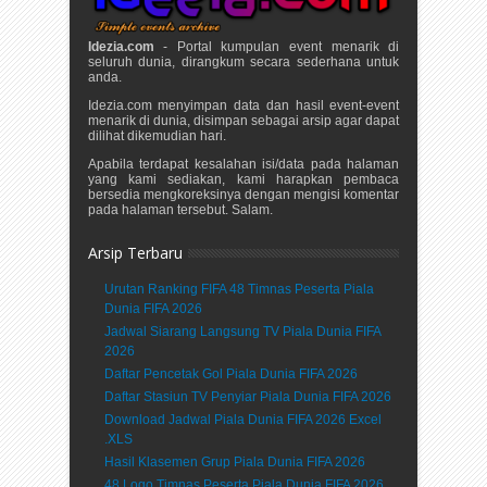
Idezia.com
- Portal kumpulan event menarik di
seluruh dunia, dirangkum secara sederhana untuk
anda.
Idezia.com menyimpan data dan hasil event-event
menarik di dunia, disimpan sebagai arsip agar dapat
dilihat dikemudian hari.
Apabila terdapat kesalahan isi/data pada halaman
yang kami sediakan, kami harapkan pembaca
bersedia mengkoreksinya dengan mengisi komentar
pada halaman tersebut. Salam.
Arsip Terbaru
Urutan Ranking FIFA 48 Timnas Peserta Piala
Dunia FIFA 2026
Jadwal Siarang Langsung TV Piala Dunia FIFA
2026
Daftar Pencetak Gol Piala Dunia FIFA 2026
Daftar Stasiun TV Penyiar Piala Dunia FIFA 2026
Download Jadwal Piala Dunia FIFA 2026 Excel
.XLS
Hasil Klasemen Grup Piala Dunia FIFA 2026
48 Logo Timnas Peserta Piala Dunia FIFA 2026