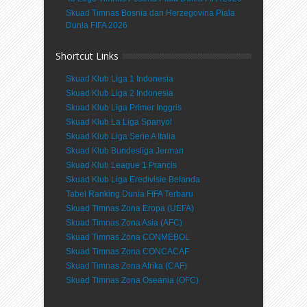
Skuad Timnas Bosnia dan Herzegovina Piala
Dunia FIFA 2026
Shortcut Links
Skuad Klub Liga 1 Indonesia
Skuad Klub Liga 2 Indonesia
Skuad Klub Liga Primer Inggris
Skuad Klub La Liga Spanyol
Skuad Klub Liga Serie A Italia
Skuad Klub Bundesliga Jerman
Skuad Klub League 1 Prancis
Skuad Klub Liga Eredivisie Belanda
Tabel Ranking Dunia FIFA Terbaru
Skuad Timnas Zona Eropa (UEFA)
Skuad Timnas Zona Asia (AFC)
Skuad Timnas Zona CONMEBOL
Skuad Timnas Zona CONCACAF
Skuad Timnas Zona Afrika (CAF)
Skuad Timnas Zona Oseania (OFC)