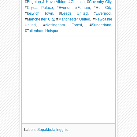
#
Brighton & Hove Albion
, #
Chelsea
, #
Coventry City
,
#
Crystal Palace
, #
Everton
, #
Fulham
, #
Hull City
,
#
Ipswich Town
, #
Leeds United
, #
Liverpool
,
#
Manchester City
, #
Manchester United
, #
Newcastle
United
, #
Nottingham Forest
, #
Sunderland
,
#
Tottenham Hotspur
Labels:
Sepakbola Inggris