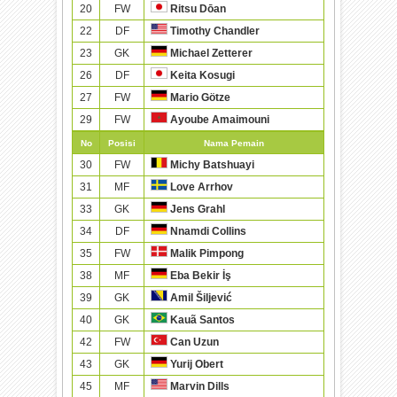
20
FW
Ritsu Dōan
22
DF
Timothy Chandler
23
GK
Michael Zetterer
26
DF
Keita Kosugi
27
FW
Mario Götze
29
FW
Ayoube Amaimouni
No
Posisi
Nama Pemain
30
FW
Michy Batshuayi
31
MF
Love Arrhov
33
GK
Jens Grahl
34
DF
Nnamdi Collins
35
FW
Malik Pimpong
38
MF
Eba Bekir İş
39
GK
Amil Šiljević
40
GK
Kauã Santos
42
FW
Can Uzun
43
GK
Yurij Obert
45
MF
Marvin Dills