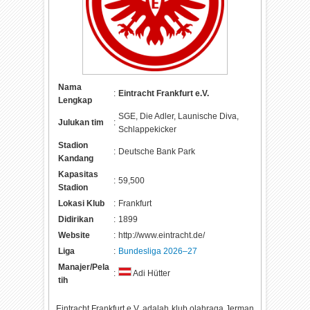
Nama
:
Eintracht Frankfurt e.V.
Lengkap
SGE, Die Adler, Launische Diva,
Julukan tim
:
Schlappekicker
Stadion
:
Deutsche Bank Park
Kandang
Kapasitas
:
59,500
Stadion
Lokasi Klub
:
Frankfurt
Didirikan
:
1899
Website
:
http://www.eintracht.de/
Liga
:
Bundesliga 2026–27
Manajer/Pela
:
Adi Hütter
tih
Eintracht Frankfurt e.V. adalah klub olahraga Jerman