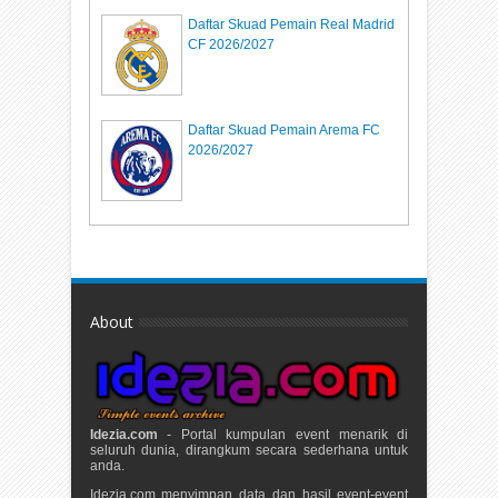
Daftar Skuad Pemain Real Madrid
CF 2026/2027
Daftar Skuad Pemain Arema FC
2026/2027
About
Idezia.com
- Portal kumpulan event menarik di
seluruh dunia, dirangkum secara sederhana untuk
anda.
Idezia.com menyimpan data dan hasil event-event