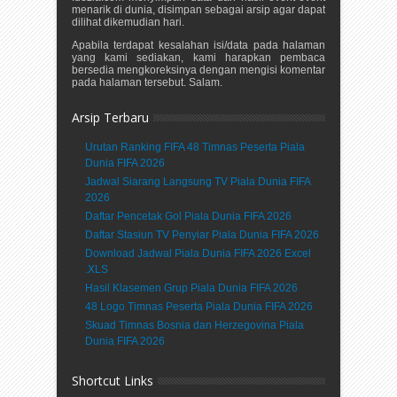
menarik di dunia, disimpan sebagai arsip agar dapat
dilihat dikemudian hari.
Apabila terdapat kesalahan isi/data pada halaman
yang kami sediakan, kami harapkan pembaca
bersedia mengkoreksinya dengan mengisi komentar
pada halaman tersebut. Salam.
Arsip Terbaru
Urutan Ranking FIFA 48 Timnas Peserta Piala
Dunia FIFA 2026
Jadwal Siarang Langsung TV Piala Dunia FIFA
2026
Daftar Pencetak Gol Piala Dunia FIFA 2026
Daftar Stasiun TV Penyiar Piala Dunia FIFA 2026
Download Jadwal Piala Dunia FIFA 2026 Excel
.XLS
Hasil Klasemen Grup Piala Dunia FIFA 2026
48 Logo Timnas Peserta Piala Dunia FIFA 2026
Skuad Timnas Bosnia dan Herzegovina Piala
Dunia FIFA 2026
Shortcut Links