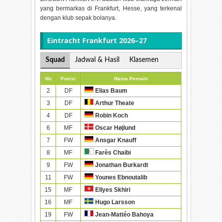
yang bermarkas di Frankfurt, Hesse, yang terkenal
dengan klub sepak bolanya.
Eintracht Frankfurt 2026–27
Squad
Jadwal & Hasil
Klasemen
No
Posisi
Nama Pemain
2
DF
Elias Baum
3
DF
Arthur Theate
4
DF
Robin Koch
6
MF
Oscar Højlund
7
FW
Ansgar Knauff
8
MF
Farès Chaïbi
9
FW
Jonathan Burkardt
11
FW
Younes Ebnoutalib
15
MF
Ellyes Skhiri
16
MF
Hugo Larsson
19
FW
Jean-Mattéo Bahoya