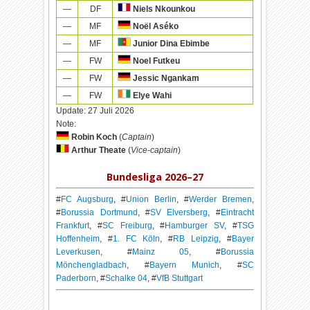
—
DF
Niels Nkounkou
—
MF
Noël Aséko
—
MF
Junior Dina Ebimbe
—
FW
Noel Futkeu
—
FW
Jessic Ngankam
—
FW
Elye Wahi
Update:
27 Juli 2026
Note:
Robin Koch
(
Captain
)
Arthur Theate
(
Vice-captain
)
Bundesliga 2026–27
#
FC Augsburg
, #
Union Berlin
, #
Werder Bremen
,
#
Borussia Dortmund
, #
SV Elversberg
, #
Eintracht
Frankfurt
, #
SC Freiburg
, #
Hamburger SV
, #
TSG
Hoffenheim
, #
1. FC Köln
, #
RB Leipzig
, #
Bayer
Leverkusen
, #
Mainz 05
, #
Borussia
Mönchengladbach
, #
Bayern Munich
, #
SC
Paderborn
, #
Schalke 04
, #
VfB Stuttgart