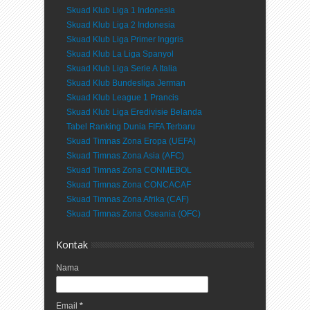
Skuad Klub Liga 1 Indonesia
Skuad Klub Liga 2 Indonesia
Skuad Klub Liga Primer Inggris
Skuad Klub La Liga Spanyol
Skuad Klub Liga Serie A Italia
Skuad Klub Bundesliga Jerman
Skuad Klub League 1 Prancis
Skuad Klub Liga Eredivisie Belanda
Tabel Ranking Dunia FIFA Terbaru
Skuad Timnas Zona Eropa (UEFA)
Skuad Timnas Zona Asia (AFC)
Skuad Timnas Zona CONMEBOL
Skuad Timnas Zona CONCACAF
Skuad Timnas Zona Afrika (CAF)
Skuad Timnas Zona Oseania (OFC)
Kontak
Nama
Email
*