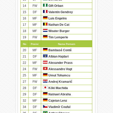
14
FW
Gift Orban
15
DF
Valentin Gendrey
16
MF
Luis Engelns
17
MF
Nathan De Cat
18
MF
Wouter Burger
19
FW
Tim Lemperle
No
Posisi
Nama Pemain
20
MF
Bambasé Conté
21
DF
Albian Hajdari
22
MF
Alexander Prass
24
FW
Alessandro Vogt
25
MF
Umut Tohumcu
27
FW
Andrej Kramarić
28
DF
Kōki Machida
29
DF
Natnael Abraha
32
MF
Cajetan Lenz
34
DF
Vladimír Coufal