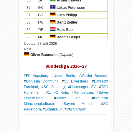
35
DF
Arthur Chaves
36
GK
Lúkas Petersson
37
GK
Luca Philipp
38
FW
Deniz Zeitler
39
DF
Mats Rots
—
MF
Dennis Geiger
Update:
27 Juli 2026
Note:
Oliver Baumann
(
Captain
)
Bundesliga 2026–27
#
FC Augsburg
, #
Union Berlin
, #
Werder Bremen
,
#
Borussia Dortmund
, #
SV Elversberg
, #
Eintracht
Frankfurt
, #
SC Freiburg
, #
Hamburger SV
, #
TSG
Hoffenheim
, #
1. FC Köln
, #
RB Leipzig
, #
Bayer
Leverkusen
, #
Mainz 05
, #
Borussia
Mönchengladbach
, #
Bayern Munich
, #
SC
Paderborn
, #
Schalke 04
, #
VfB Stuttgart