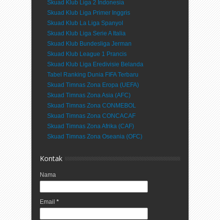
Skuad Klub Liga 2 Indonesia
Skuad Klub Liga Primer Inggris
Skuad Klub La Liga Spanyol
Skuad Klub Liga Serie A Italia
Skuad Klub Bundesliga Jerman
Skuad Klub League 1 Prancis
Skuad Klub Liga Eredivisie Belanda
Tabel Ranking Dunia FIFA Terbaru
Skuad Timnas Zona Eropa (UEFA)
Skuad Timnas Zona Asia (AFC)
Skuad Timnas Zona CONMEBOL
Skuad Timnas Zona CONCACAF
Skuad Timnas Zona Afrika (CAF)
Skuad Timnas Zona Oseania (OFC)
Kontak
Nama
Email
*