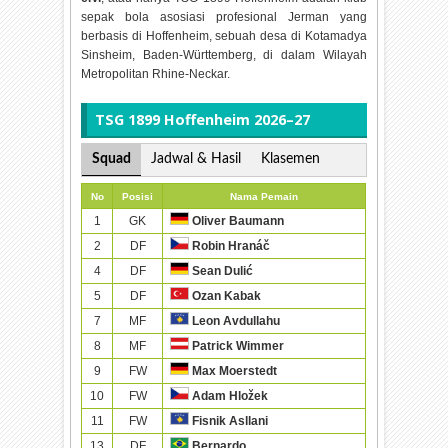
sepak bola asosiasi profesional Jerman yang
berbasis di Hoffenheim, sebuah desa di Kotamadya
Sinsheim, Baden-Württemberg, di dalam Wilayah
Metropolitan Rhine-Neckar.
TSG 1899 Hoffenheim 2026–27
Squad
Jadwal & Hasil
Klasemen
No
Posisi
Nama Pemain
1
GK
Oliver Baumann
2
DF
Robin Hranáč
4
DF
Sean Dulić
5
DF
Ozan Kabak
7
MF
Leon Avdullahu
8
MF
Patrick Wimmer
9
FW
Max Moerstedt
10
FW
Adam Hložek
11
FW
Fisnik Asllani
13
DF
Bernardo