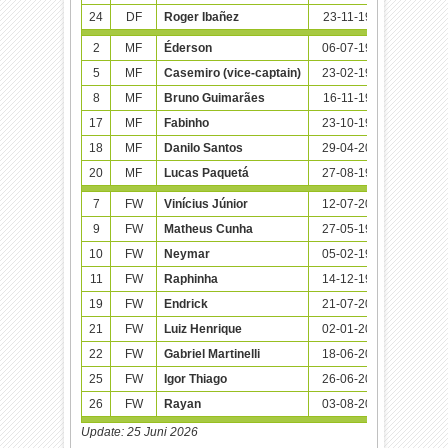
24
DF
Roger Ibañez
23-11-1998 (27)
2
MF
Éderson
06-07-1999 (26)
5
MF
Casemiro (vice-captain)
23-02-1992 (34)
8
8
MF
Bruno Guimarães
16-11-1997 (28)
4
17
MF
Fabinho
23-10-1993 (32)
3
18
MF
Danilo Santos
29-04-2001 (25)
20
MF
Lucas Paquetá
27-08-1997 (28)
6
7
FW
Vinícius Júnior
12-07-2000 (25)
5
9
FW
Matheus Cunha
27-05-1999 (27)
2
10
FW
Neymar
05-02-1992 (34)
1
11
FW
Raphinha
14-12-1996 (29)
4
19
FW
Endrick
21-07-2006 (19)
1
21
FW
Luiz Henrique
02-01-2001 (25)
1
22
FW
Gabriel Martinelli
18-06-2001 (25)
2
25
FW
Igor Thiago
26-06-2001 (24)
26
FW
Rayan
03-08-2006 (19)
Update:
25 Juni 2026