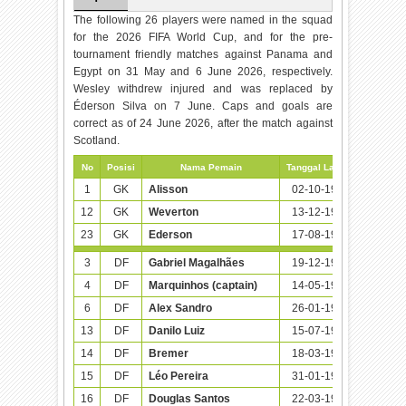
The following 26 players were named in the squad
for the 2026 FIFA World Cup, and for the pre-
tournament friendly matches against Panama and
Egypt on 31 May and 6 June 2026, respectively.
Wesley withdrew injured and was replaced by
Éderson Silva on 7 June. Caps and goals are
correct as of 24 June 2026, after the match against
Scotland.
No
Posisi
Nama Pemain
Tanggal Lahir (Umur)
Ca
1
GK
Alisson
02-10-1992 (33)
8
12
GK
Weverton
13-12-1987 (38)
1
23
GK
Ederson
17-08-1993 (32)
3
3
DF
Gabriel Magalhães
19-12-1997 (28)
2
4
DF
Marquinhos (captain)
14-05-1994 (32)
1
6
DF
Alex Sandro
26-01-1991 (35)
4
13
DF
Danilo Luiz
15-07-1991 (34)
7
14
DF
Bremer
18-03-1997 (29)
15
DF
Léo Pereira
31-01-1996 (30)
16
DF
Douglas Santos
22-03-1994 (32)
1