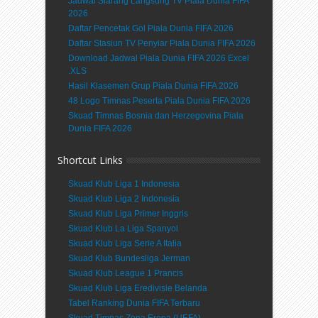
Jadwal Siarang Langsung TV Piala Dunia FIFA
2026
Daftar Pencetak Gol Piala Dunia FIFA 2026
Daftar Stasiun TV Penyiar Piala Dunia FIFA 2026
Download Jadwal Piala Dunia FIFA 2026 Excel
.XLS
Hasil Klasemen Grup Piala Dunia FIFA 2026
48 Logo Timnas Peserta Piala Dunia FIFA 2026
Skuad Timnas Bosnia dan Herzegovina Piala
Dunia FIFA 2026
Shortcut Links
Skuad Klub Liga 1 Indonesia
Skuad Klub Liga 2 Indonesia
Skuad Klub Liga Primer Inggris
Skuad Klub La Liga Spanyol
Skuad Klub Liga Serie A Italia
Skuad Klub Bundesliga Jerman
Skuad Klub League 1 Prancis
Skuad Klub Liga Eredivisie Belanda
Tabel Ranking Dunia FIFA Terbaru