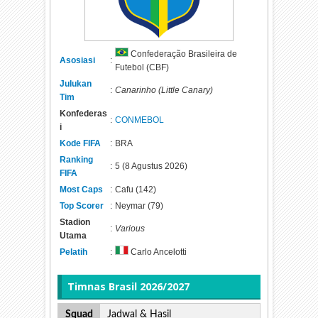
Confederação Brasileira de
Asosiasi
:
Futebol (CBF)
Julukan
:
Canarinho (Little Canary)
Tim
Konfederas
:
CONMEBOL
i
Kode FIFA
:
BRA
Ranking
:
5 (8 Agustus 2026)
FIFA
Most Caps
:
Cafu (142)
Top Scorer
:
Neymar (79)
Stadion
:
Various
Utama
Pelatih
:
Carlo Ancelotti
Timnas
Brasil 2026/2027
Squad
Jadwal & Hasil