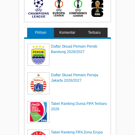
Pilihan
Komentar
Terbaru
Daftar Skuad Pemain Persib
Bandung 2026/2027
Daftar Skuad Pemain Persija
Jakarta 2026/2027
Tabel Ranking Dunia FIFA Terbaru
2026
Tabel Ranking FIFA Zona Eropa