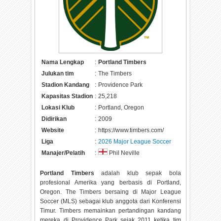
Nama Lengkap
:
Portland Timbers
Julukan tim
:
The Timbers
Stadion Kandang
:
Providence Park
Kapasitas Stadion
:
25,218
Lokasi Klub
:
Portland, Oregon
Didirikan
:
2009
Website
:
https://www.timbers.com/
Liga
:
2026 Major League Soccer
Manajer/Pelatih
:
Phil Neville
Portland Timbers
adalah klub sepak bola
profesional Amerika yang berbasis di Portland,
Oregon. The Timbers bersaing di Major League
Soccer (MLS) sebagai klub anggota dari Konferensi
Timur. Timbers memainkan pertandingan kandang
mereka di Providence Park sejak 2011 ketika tim