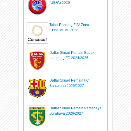
(UEFA) 2026
Tabel Ranking FIFA Zona
CONCACAF 2026
Daftar Skuad Pemain Badak
Lampung FC 2024/2025
Daftar Skuad Pemain FC
Barcelona 2026/2027
Daftar Skuad Pemain Persebaya
Surabaya 2026/2027