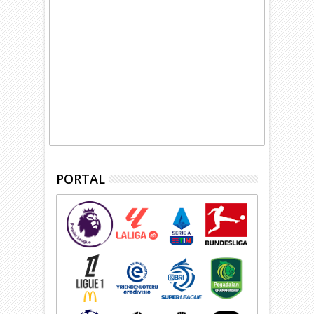
PORTAL