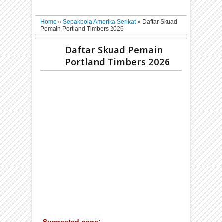
Home
»
Sepakbola Amerika Serikat
»
Daftar Skuad
Pemain Portland Timbers 2026
Daftar Skuad Pemain
Portland Timbers 2026
Suggested page: