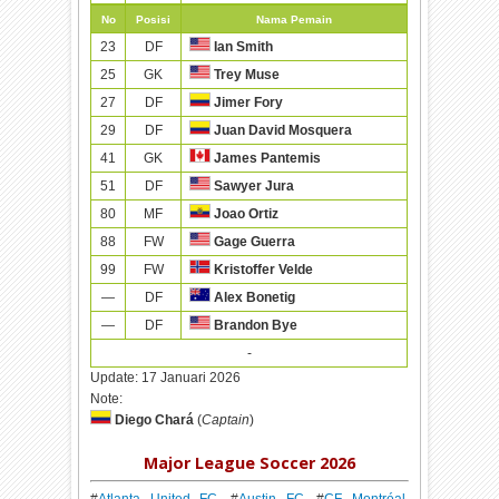
No
Posisi
Nama Pemain
23
DF
Ian Smith
25
GK
Trey Muse
27
DF
Jimer Fory
29
DF
Juan David Mosquera
41
GK
James Pantemis
51
DF
Sawyer Jura
80
MF
Joao Ortiz
88
FW
Gage Guerra
99
FW
Kristoffer Velde
—
DF
Alex Bonetig
—
DF
Brandon Bye
-
Update:
17 Januari 2026
Note:
Diego Chará
(
Captain
)
Major League Soccer 2026
#
Atlanta United FC
, #
Austin FC
, #
CF Montréal
,