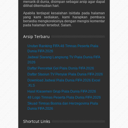
menarik di dunia, disimpan sebagai arsip agar dapat
dilihat dikemudian hari.
Apabila terdapat kesalahan isi/data pada halaman
yang kami sediakan, kami harapkan pembaca
bersedia mengkoreksinya dengan mengisi komentar
pada halaman tersebut. Salam.
Arsip Terbaru
Urutan Ranking FIFA 48 Timnas Peserta Piala
Dunia FIFA 2026
Jadwal Siarang Langsung TV Piala Dunia FIFA
2026
Daftar Pencetak Gol Piala Dunia FIFA 2026
Daftar Stasiun TV Penyiar Piala Dunia FIFA 2026
Download Jadwal Piala Dunia FIFA 2026 Excel
.XLS
Hasil Klasemen Grup Piala Dunia FIFA 2026
48 Logo Timnas Peserta Piala Dunia FIFA 2026
Skuad Timnas Bosnia dan Herzegovina Piala
Dunia FIFA 2026
Shortcut Links