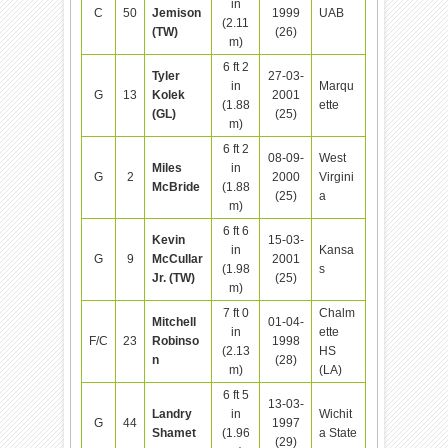
in
C
50
Jemison
1999
UAB
(2.11
(TW)
(26)
m)
6 ft 2
Tyler
27-03-
in
Marqu
G
13
Kolek
2001
(1.88
ette
(GL)
(25)
m)
6 ft 2
08-09-
West
Miles
in
G
2
2000
Virgini
McBride
(1.88
(25)
a
m)
6 ft 6
Kevin
15-03-
in
Kansa
G
9
McCullar
2001
(1.98
s
Jr. (TW)
(25)
m)
7 ft 0
Chalm
Mitchell
01-04-
in
ette
F/C
23
Robinso
1998
(2.13
HS
n
(28)
m)
(LA)
6 ft 5
13-03-
Landry
in
Wichit
G
44
1997
Shamet
(1.96
a State
(29)