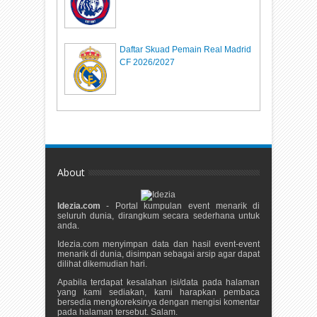
Daftar Skuad Pemain Real Madrid
CF 2026/2027
About
Idezia.com
- Portal kumpulan event menarik di
seluruh dunia, dirangkum secara sederhana untuk
anda.
Idezia.com menyimpan data dan hasil event-event
menarik di dunia, disimpan sebagai arsip agar dapat
dilihat dikemudian hari.
Apabila terdapat kesalahan isi/data pada halaman
yang kami sediakan, kami harapkan pembaca
bersedia mengkoreksinya dengan mengisi komentar
pada halaman tersebut. Salam.