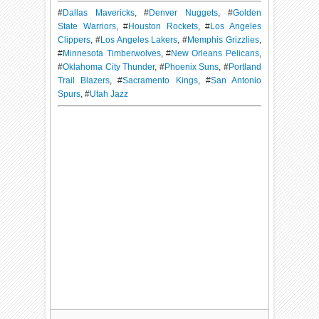
#
Dallas Mavericks
, #
Denver Nuggets
, #
Golden
State Warriors
, #
Houston Rockets
, #
Los Angeles
Clippers
, #
Los Angeles Lakers
, #
Memphis Grizzlies
,
#
Minnesota Timberwolves
, #
New Orleans Pelicans
,
#
Oklahoma City Thunder
, #
Phoenix Suns
, #
Portland
Trail Blazers
, #
Sacramento Kings
, #
San Antonio
Spurs
, #
Utah Jazz