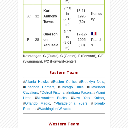
m)
7 ft 0
Karl-
15-11-
in
Kentuc
F/C
32
Anthony
1995
(2.13
ky
Towns
(30)
m)
6 ft 7
Guersch
17-12-
in
F
28
on
1995
Pranci
(2.01
Yabusele
(30)
s
m)
Keterangan:
G
(Guard),
C
(Center),
F
(Forward),
G/F
(Swingman),
F/C
(Forward-center)
Eastern Team
#
Atlanta Hawks
, #
Boston Celtics
, #
Brooklyn Nets
,
#
Charlotte Hornets
, #
Chicago Bulls
, #
Cleveland
Cavaliers
, #
Detroit Pistons
, #
Indiana Pacers
, #
Miami
Heat
, #
Milwaukee Bucks
, #
New York Knicks
,
#
Orlando Magic
, #
Philadelphia 76ers
, #
Toronto
Raptors
, #
Washington Wizards
Western Team