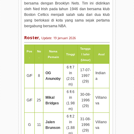
bersama dengan Brooklyn Nets. Tim ini didirikan
oleh Ned Irish pada tahun 1946 dan bersama klub
Boston Celtics menjadi salah satu dari dua klub
yang berlokasi di kota yang sama sejak pertama
bergabung bersama NBA.
Roster
,
Update:
19 Januari 2026
Tangga
Pos
No
Nama
Tinggi
l lahir
Asal
.
.
Pemain
(Umur)
6 ft 7
17-07-
OG
in
Indian
G/F
8
1997
Anunoby
(2.01
a
(29)
m)
6 ft 6
30-08-
Mikal
in
Villano
G/F
25
1996
Bridges
(1.98
va
(29)
m)
6 ft 2
31-08-
Jalen
in
Villano
G
11
1996
Brunson
(1.88
va
(29)
m)