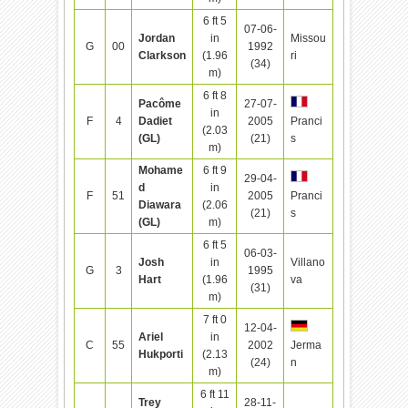
6 ft 5
07-06-
Jordan
in
Missou
G
00
1992
Clarkson
(1.96
ri
(34)
m)
6 ft 8
Pacôme
27-07-
in
F
4
Dadiet
2005
Pranci
(2.03
(GL)
(21)
s
m)
Mohame
6 ft 9
29-04-
d
in
F
51
2005
Pranci
Diawara
(2.06
(21)
s
(GL)
m)
6 ft 5
06-03-
Josh
in
Villano
G
3
1995
Hart
(1.96
va
(31)
m)
7 ft 0
12-04-
Ariel
in
C
55
2002
Jerma
Hukporti
(2.13
(24)
n
m)
6 ft 11
Trey
28-11-