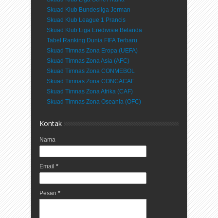
Skuad Klub Bundesliga Jerman
Skuad Klub League 1 Prancis
Skuad Klub Liga Eredivisie Belanda
Tabel Ranking Dunia FIFA Terbaru
Skuad Timnas Zona Eropa (UEFA)
Skuad Timnas Zona Asia (AFC)
Skuad Timnas Zona CONMEBOL
Skuad Timnas Zona CONCACAF
Skuad Timnas Zona Afrika (CAF)
Skuad Timnas Zona Oseania (OFC)
Kontak
Nama
Email
*
Pesan
*