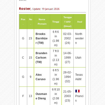
Roster
,
Update:
19 Januari 2026
Tangga
Pos
No
Nama
Tinggi
l lahir
Asal
.
.
Pemain
(Umur)
6 ft 6
Brooks
02-03-
North
in
G
23
Barnhize
2002
wester
(1.98
r (TW)
(24)
n
m)
7 ft 0
Branden
14-06-
in
C
15
Carlson
1999
Utah
(2.13
(TW)
(27)
m)
6 ft 5
28-02-
Alex
in
Texas
G
9
1994
Caruso
(1.96
A&M
(32)
m)
6 ft 10
21-05-
Ousman
in
F
13
2003
Pranci
e Dieng
(2.08
(23)
s
m)