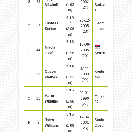
G
25
2002
Mitchell
(1.93
Barbar
(24)
m)
a
6 ft 9
25-12-
Thomas
in
Georg
C
12
2005
Sorber
(2.06
etown
(20)
m)
6 ft 6
10-08-
Nikola
in
G
44
2005
Topić
(1.98
Serbia
(20)
m)
6 ft 4
07-11-
Cason
in
Kentu
G
22
2003
Wallace
(1.93
cky
(22)
m)
6 ft 6
02-01-
Aaron
in
Maryla
G
21
1999
Wiggins
(1.98
nd
(27)
m)
6 ft 6
14-04-
Jalen
in
Santa
F
8
2001
Williams
(1.98
Clara
(25)
m)