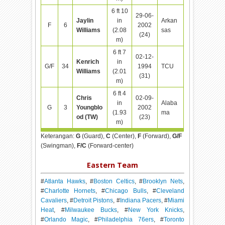
6 ft 10
29-06-
Jaylin
in
Arkan
F
6
2002
Williams
(2.08
sas
(24)
m)
6 ft 7
02-12-
Kenrich
in
G/F
34
1994
TCU
Williams
(2.01
(31)
m)
6 ft 4
Chris
02-09-
in
Alaba
G
3
Youngblo
2002
(1.93
ma
od (TW)
(23)
m)
Keterangan:
G
(Guard),
C
(Center),
F
(Forward),
G/F
(Swingman),
F/C
(Forward-center)
Eastern Team
#
Atlanta Hawks
, #
Boston Celtics
, #
Brooklyn Nets
,
#
Charlotte Hornets
, #
Chicago Bulls
, #
Cleveland
Cavaliers
, #
Detroit Pistons
, #
Indiana Pacers
, #
Miami
Heat
, #
Milwaukee Bucks
, #
New York Knicks
,
#
Orlando Magic
, #
Philadelphia 76ers
, #
Toronto