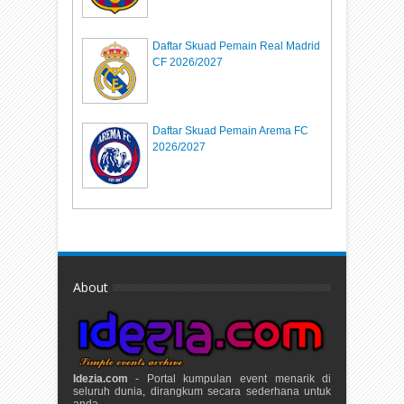
Daftar Skuad Pemain Real Madrid
CF 2026/2027
Daftar Skuad Pemain Arema FC
2026/2027
About
Idezia.com
- Portal kumpulan event menarik di
seluruh dunia, dirangkum secara sederhana untuk
anda.