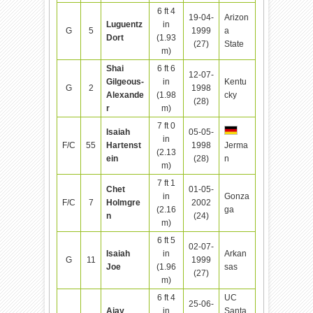
6 ft 4
19-04-
Arizon
Luguentz
in
G
5
1999
a
Dort
(1.93
(27)
State
m)
Shai
6 ft 6
12-07-
Gilgeous-
in
Kentu
G
2
1998
Alexande
(1.98
cky
(28)
r
m)
7 ft 0
Isaiah
05-05-
in
F/C
55
Hartenst
1998
Jerma
(2.13
ein
(28)
n
m)
7 ft 1
Chet
01-05-
in
Gonza
F/C
7
Holmgre
2002
(2.16
ga
n
(24)
m)
6 ft 5
02-07-
Isaiah
in
Arkan
G
11
1999
Joe
(1.96
sas
(27)
m)
6 ft 4
UC
25-06-
Ajay
in
Santa