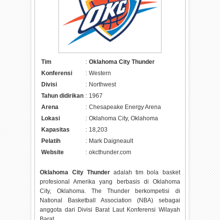
Tim
:
Oklahoma City Thunder
Konferensi
:
Western
Divisi
:
Northwest
Tahun didirikan
:
1967
Arena
:
Chesapeake Energy Arena
Lokasi
:
Oklahoma City, Oklahoma
Kapasitas
:
18,203
Pelatih
:
Mark Daigneault
Website
:
okcthunder.com
Oklahoma City Thunder
adalah tim bola basket
profesional Amerika yang berbasis di Oklahoma
City, Oklahoma. The Thunder berkompetisi di
National Basketball Association (NBA) sebagai
anggota dari Divisi Barat Laut Konferensi Wilayah
Barat.