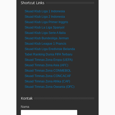
Shortcut Links
Skuad Klub Liga 1 Indonesia
Skuad Klub Liga 2 Indonesia
Skuad Klub Liga Primer Inggris
Skuad Klub La Liga Spanyol
Skuad Klub Liga Serie A Italia
Skuad Klub Bundesliga Jerman
Skuad Klub League 1 Prancis
Skuad Klub Liga Eredivisie Belanda
Tabel Ranking Dunia FIFA Terbaru
Skuad Timnas Zona Eropa (UEFA)
Skuad Timnas Zona Asia (AFC)
Skuad Timnas Zona CONMEBOL
Skuad Timnas Zona CONCACAF
Skuad Timnas Zona Afrika (CAF)
Skuad Timnas Zona Oseania (OFC)
Kontak
Nama