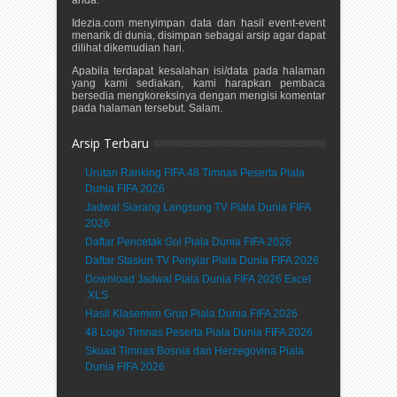
Idezia.com menyimpan data dan hasil event-event
menarik di dunia, disimpan sebagai arsip agar dapat
dilihat dikemudian hari.
Apabila terdapat kesalahan isi/data pada halaman
yang kami sediakan, kami harapkan pembaca
bersedia mengkoreksinya dengan mengisi komentar
pada halaman tersebut. Salam.
Arsip Terbaru
Urutan Ranking FIFA 48 Timnas Peserta Piala
Dunia FIFA 2026
Jadwal Siarang Langsung TV Piala Dunia FIFA
2026
Daftar Pencetak Gol Piala Dunia FIFA 2026
Daftar Stasiun TV Penyiar Piala Dunia FIFA 2026
Download Jadwal Piala Dunia FIFA 2026 Excel
.XLS
Hasil Klasemen Grup Piala Dunia FIFA 2026
48 Logo Timnas Peserta Piala Dunia FIFA 2026
Skuad Timnas Bosnia dan Herzegovina Piala
Dunia FIFA 2026