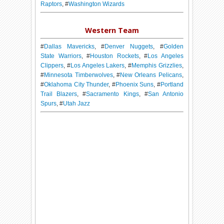
Raptors
, #
Washington Wizards
Western Team
#
Dallas Mavericks
, #
Denver Nuggets
, #
Golden
State Warriors
, #
Houston Rockets
, #
Los Angeles
Clippers
, #
Los Angeles Lakers
, #
Memphis Grizzlies
,
#
Minnesota Timberwolves
, #
New Orleans Pelicans
,
#
Oklahoma City Thunder
, #
Phoenix Suns
, #
Portland
Trail Blazers
, #
Sacramento Kings
, #
San Antonio
Spurs
, #
Utah Jazz