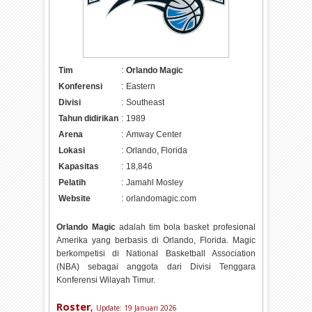
Tim
:
Orlando Magic
Konferensi
:
Eastern
Divisi
:
Southeast
Tahun didirikan
:
1989
Arena
:
Amway Center
Lokasi
:
Orlando, Florida
Kapasitas
:
18,846
Pelatih
:
Jamahl Mosley
Website
:
orlandomagic.com
Orlando Magic
adalah tim bola basket profesional
Amerika yang berbasis di Orlando, Florida. Magic
berkompetisi di National Basketball Association
(NBA) sebagai anggota dari Divisi Tenggara
Konferensi Wilayah Timur.
Roster
,
Update:
19 Januari 2026