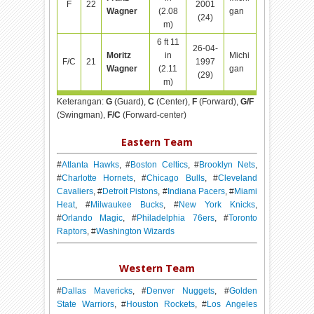
F
22
2001
Wagner
(2.08
gan
(24)
m)
6 ft 11
26-04-
Moritz
in
Michi
F/C
21
1997
Wagner
(2.11
gan
(29)
m)
Keterangan:
G
(Guard),
C
(Center),
F
(Forward),
G/F
(Swingman),
F/C
(Forward-center)
Eastern Team
#
Atlanta Hawks
, #
Boston Celtics
, #
Brooklyn Nets
,
#
Charlotte Hornets
, #
Chicago Bulls
, #
Cleveland
Cavaliers
, #
Detroit Pistons
, #
Indiana Pacers
, #
Miami
Heat
, #
Milwaukee Bucks
, #
New York Knicks
,
#
Orlando Magic
, #
Philadelphia 76ers
, #
Toronto
Raptors
, #
Washington Wizards
Western Team
#
Dallas Mavericks
, #
Denver Nuggets
, #
Golden
State Warriors
, #
Houston Rockets
, #
Los Angeles