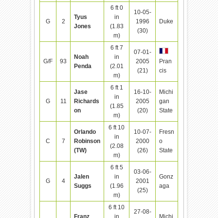
6 ft 0
10-05-
Tyus
in
G
2
1996
Duke
Jones
(1.83
(30)
m)
6 ft 7
07-01-
Noah
in
G/F
93
2005
Pran
Penda
(2.01
(21)
cis
m)
6 ft 1
Jase
16-10-
Michi
in
G
11
Richards
2005
gan
(1.85
on
(20)
State
m)
6 ft 10
Orlando
10-07-
Fresn
in
C
7
Robinson
2000
o
(2.08
(TW)
(26)
State
m)
6 ft 5
03-06-
Jalen
in
Gonz
G
4
2001
Suggs
(1.96
aga
(25)
m)
6 ft 10
27-08-
Franz
in
Michi