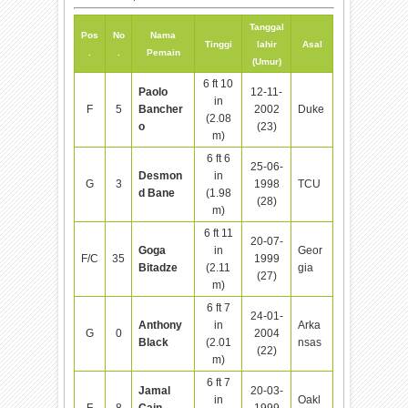
Tanggal
Pos
No
Nama
Tinggi
lahir
Asal
.
.
Pemain
(Umur)
6 ft 10
Paolo
12-11-
in
F
5
Bancher
2002
Duke
(2.08
o
(23)
m)
6 ft 6
25-06-
Desmon
in
G
3
1998
TCU
d Bane
(1.98
(28)
m)
6 ft 11
20-07-
Goga
in
Geor
F/C
35
1999
Bitadze
(2.11
gia
(27)
m)
6 ft 7
24-01-
Anthony
in
Arka
G
0
2004
Black
(2.01
nsas
(22)
m)
6 ft 7
Jamal
20-03-
in
Oakl
F
8
Cain
1999