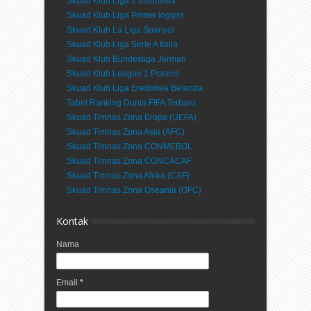
Skuad Klub Liga 2 Indonesia
Skuad Klub Liga Primer Inggris
Skuad Klub La Liga Spanyol
Skuad Klub Liga Serie A Italia
Skuad Klub Bundesliga Jerman
Skuad Klub League 1 Prancis
Skuad Klub Liga Eredivisie Belanda
Tabel Ranking Dunia FIFA Terbaru
Skuad Timnas Zona Eropa (UEFA)
Skuad Timnas Zona Asia (AFC)
Skuad Timnas Zona CONMEBOL
Skuad Timnas Zona CONCACAF
Skuad Timnas Zona Afrika (CAF)
Skuad Timnas Zona Oseania (OFC)
Kontak
Nama
Email
*