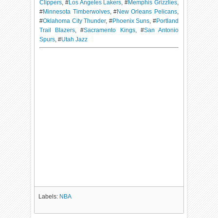
Clippers
, #
Los Angeles Lakers
, #
Memphis Grizzlies
,
#
Minnesota Timberwolves
, #
New Orleans Pelicans
,
#
Oklahoma City Thunder
, #
Phoenix Suns
, #
Portland
Trail Blazers
, #
Sacramento Kings
, #
San Antonio
Spurs
, #
Utah Jazz
Labels:
NBA