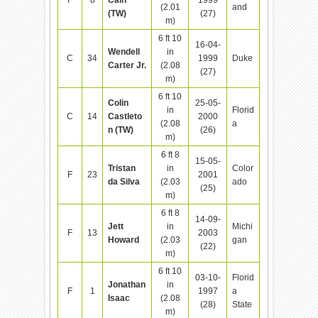
(2.01
and
(TW)
(27)
m)
6 ft 10
16-04-
Wendell
in
C
34
1999
Duke
Carter Jr.
(2.08
(27)
m)
6 ft 10
Colin
25-05-
in
Florid
C
14
Castleto
2000
(2.08
a
n (TW)
(26)
m)
6 ft 8
15-05-
Tristan
in
Color
F
23
2001
da Silva
(2.03
ado
(25)
m)
6 ft 8
14-09-
Jett
in
Michi
F
13
2003
Howard
(2.03
gan
(22)
m)
6 ft 10
03-10-
Florid
Jonathan
in
F
1
1997
a
Isaac
(2.08
(28)
State
m)