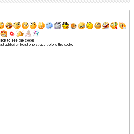
lick to see the code!
ust added at least one space before the code.