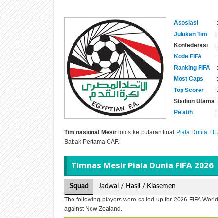
Asosiasi
:
Julukan Tim
:
Konfederasi
:
Kode FIFA
:
Ranking FIFA
:
Most Caps
:
Top Scorer
:
Stadion Utama
:
Pelatih
:
Tim nasional Mesir
lolos ke putaran final
Piala Dunia FI
Babak Pertama CAF.
Timnas Mesir Piala Dunia FIFA 2026
Squad
Jadwal / Hasil / Klasemen
The following players were called up for 2026 FIFA Worl
against New Zealand.