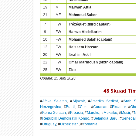
19
MF
Marwan Attia
21
MF
Mahmoud Saber
7
FW
Trézéguet (third captain)
9
FW
Hamza Abdelkarim
10
FW
Mohamed Salah (captain)
12
FW
Haissem Hassan
20
FW
Ibrahim Adel
22
FW
Omar Marmoush (sixth captain)
25
FW
Zizo
Update:
25 Juni 2026
48 Skuad Tim
#
Afrika Selatan
, #
Aljazair
, #
Amerika Serikat
, #
Arab S
Herzegovina
, #
Brasil
, #
Ceko
, #
Curacao
, #
Ekuador
, #
Gh
#
Korea Selatan
, #
Kroasia
, #
Maroko
, #
Meksiko
, #
Mesir
, #
#
Republik Demokratik Kongo
, #
Selandia Baru
, #
Senegal
#
Uruguay
, #
Uzbekistan
, #
Yordania