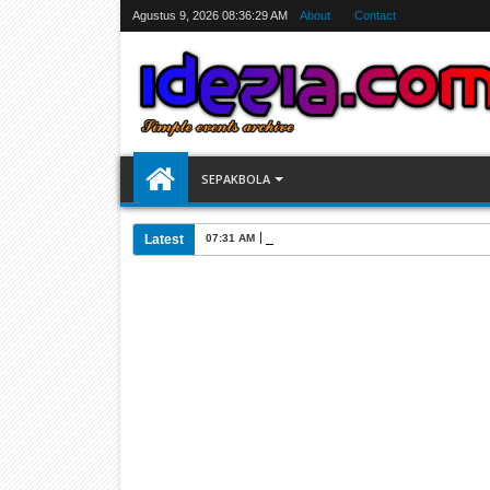
Agustus 9, 2026
08:36:29 AM
About
Contact
SEPAKBOLA
Latest
07:31 AM
Jadwal Siarang Langsung TV Piala Dunia 