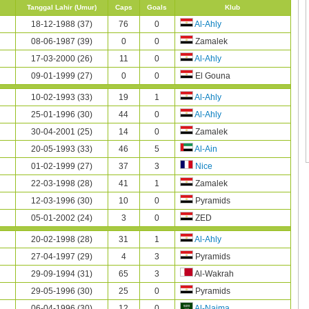
Tanggal Lahir (Umur)
Caps
Goals
Klub
18-12-1988 (37)
76
0
Al-Ahly
08-06-1987 (39)
0
0
Zamalek
17-03-2000 (26)
11
0
Al-Ahly
09-01-1999 (27)
0
0
El Gouna
10-02-1993 (33)
19
1
Al-Ahly
25-01-1996 (30)
44
0
Al-Ahly
30-04-2001 (25)
14
0
Zamalek
20-05-1993 (33)
46
5
Al-Ain
01-02-1999 (27)
37
3
Nice
22-03-1998 (28)
41
1
Zamalek
12-03-1996 (30)
10
0
Pyramids
05-01-2002 (24)
3
0
ZED
20-02-1998 (28)
31
1
Al-Ahly
27-04-1997 (29)
4
3
Pyramids
29-09-1994 (31)
65
3
Al-Wakrah
29-05-1996 (30)
25
0
Pyramids
06-04-1996 (30)
12
0
Al-Najma