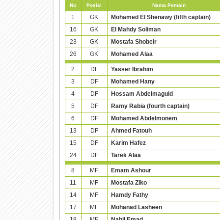
No
Posisi
Nama Pemain
1
GK
Mohamed El Shenawy (fifth captain)
16
GK
El Mahdy Soliman
23
GK
Mostafa Shobeir
26
GK
Mohamed Alaa
2
DF
Yasser Ibrahim
3
DF
Mohamed Hany
4
DF
Hossam Abdelmaguid
5
DF
Ramy Rabia (fourth captain)
6
DF
Mohamed Abdelmonem
13
DF
Ahmed Fatouh
15
DF
Karim Hafez
24
DF
Tarek Alaa
8
MF
Emam Ashour
11
MF
Mostafa Ziko
14
MF
Hamdy Fathy
17
MF
Mohanad Lasheen
18
MF
Nabil Emad