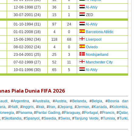
12-08-1998 (27)
36
1
Al-Ahly
30-07-2001 (24)
15
1
ZED
01-10-1994 (31)
97
24
Al-Ahly
01-01-2008 (18)
4
0
Barcelona Atlètic
15-06-1992 (34)
118
68
Liverpool
08-02-2002 (24)
4
0
Oviedo
23-04-2001 (25)
25
3
Nordsjælland
07-02-1999 (27)
52
11
Manchester City
10-01-1996 (30)
65
5
Al-Ahly
nas Piala Dunia FIFA 2026
audi
, #
Argentina
, #
Australia
, #
Austria
, #
Belanda
, #
Belgia
, #
Bosnia dan
ana
, #
Haiti
, #
Inggris
, #
Irak
, #
Iran
, #
Jepang
, #
Jerman
, #
Kanada
, #
Kolombia
,
Norwegia
, #
Panama
, #
Pantai Gading
, #
Paraguay
, #
Portugal
, #
Prancis
, #
Qatar
,
, #
Skotlandia
, #
Spanyol
, #
Swedia
, #
Swiss
, #
Tanjung Verde
, #
Tunisia
, #
Turki
,