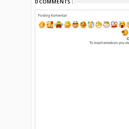
0 COMMENTS :
Posting Komentar
C
To insert emoticon you m