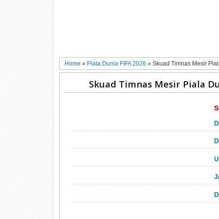
Home
»
Piala Dunia FIFA 2026
»
Skuad Timnas Mesir Pial
Skuad Timnas Mesir Piala Du
S
D
D
U
J
D