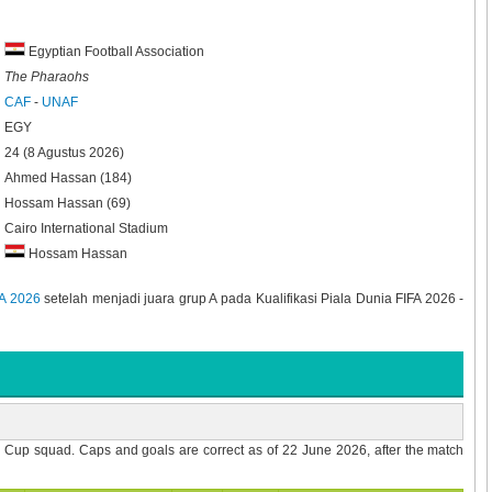
Egyptian Football Association
The Pharaohs
CAF
-
UNAF
EGY
24 (8 Agustus 2026)
Ahmed Hassan (184)
Hossam Hassan (69)
Cairo International Stadium
Hossam Hassan
FA 2026
setelah menjadi juara grup A pada Kualifikasi Piala Dunia FIFA 2026 -
d Cup squad. Caps and goals are correct as of 22 June 2026, after the match