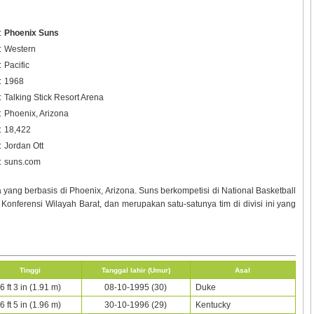
:
Phoenix Suns
:
Western
:
Pacific
:
1968
:
Talking Stick Resort Arena
:
Phoenix, Arizona
:
18,422
:
Jordan Ott
:
suns.com
 yang berbasis di Phoenix, Arizona. Suns berkompetisi di National Basketball
k Konferensi Wilayah Barat, dan merupakan satu-satunya tim di divisi ini yang
Tinggi
Tanggal lahir (Umur)
Asal
6 ft 3 in (1.91 m)
08-10-1995 (30)
Duke
6 ft 5 in (1.96 m)
30-10-1996 (29)
Kentucky