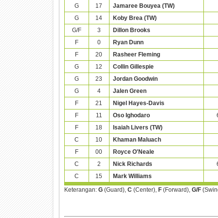
G
17
Jamaree Bouyea (TW)
G
14
Koby Brea (TW)
G/F
3
Dillon Brooks
F
0
Ryan Dunn
F
20
Rasheer Fleming
G
12
Collin Gillespie
G
23
Jordan Goodwin
G
4
Jalen Green
F
21
Nigel Hayes-Davis
F
11
Oso Ighodaro
F
18
Isaiah Livers (TW)
C
10
Khaman Maluach
F
00
Royce O'Neale
C
2
Nick Richards
C
15
Mark Williams
Keterangan:
G
(Guard),
C
(Center),
F
(Forward),
G/F
(Swin