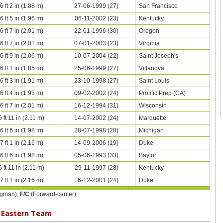
6 ft 2 in (1.88 m)
27-06-1999 (27)
San Francisco
6 ft 5 in (1.96 m)
06-11-2002 (23)
Kentucky
6 ft 7 in (2.01 m)
22-01-1996 (30)
Oregon
6 ft 7 in (2.01 m)
07-01-2003 (23)
Virginia
6 ft 9 in (2.06 m)
10-07-2004 (22)
Saint Joseph's
6 ft 1 in (1.85 m)
25-06-1999 (27)
Villanova
6 ft 3 in (1.91 m)
23-10-1998 (27)
Saint Louis
6 ft 4 in (1.93 m)
09-02-2002 (24)
Prolific Prep (CA)
6 ft 7 in (2.01 m)
16-12-1994 (31)
Wisconsin
6 ft 11 in (2.11 m)
14-07-2002 (24)
Marquette
6 ft 6 in (1.98 m)
28-07-1998 (28)
Michigan
7 ft 1 in (2.16 m)
14-09-2006 (19)
Duke
6 ft 6 in (1.98 m)
05-06-1993 (33)
Baylor
6 ft 11 in (2.11 m)
29-11-1997 (28)
Kentucky
7 ft 1 in (2.16 m)
16-12-2001 (24)
Duke
gman),
F/C
(Forward-center)
Eastern Team