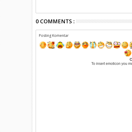
0 COMMENTS :
Posting Komentar
C
To insert emoticon you m