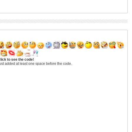
lick to see the code!
ust added at least one space before the code.