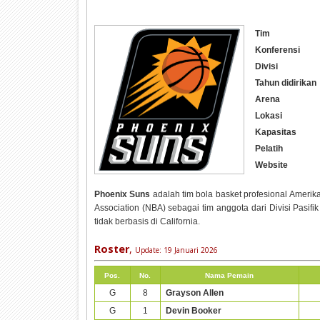
Tim
Konferensi
Divisi
Tahun didirikan
Arena
Lokasi
Kapasitas
Pelatih
Website
Phoenix Suns
adalah tim bola basket profesional Amerika
Association (NBA) sebagai tim anggota dari Divisi Pasifi
tidak berbasis di California.
Roster
,
Update:
19 Januari 2026
Pos.
No.
Nama Pemain
G
8
Grayson Allen
G
1
Devin Booker