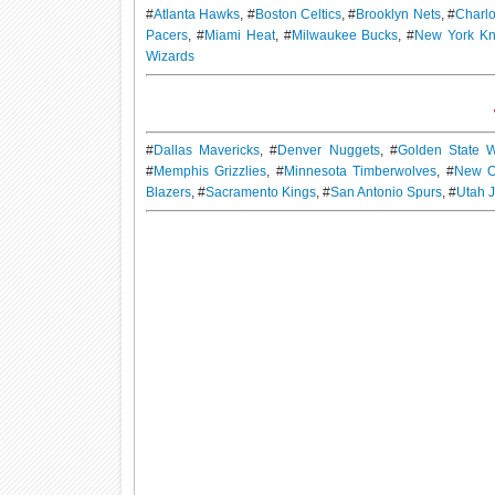
#
Atlanta Hawks
, #
Boston Celtics
, #
Brooklyn Nets
, #
Charlo
Pacers
, #
Miami Heat
, #
Milwaukee Bucks
, #
New York Kn
Wizards
#
Dallas Mavericks
, #
Denver Nuggets
, #
Golden State W
#
Memphis Grizzlies
, #
Minnesota Timberwolves
, #
New O
Blazers
, #
Sacramento Kings
, #
San Antonio Spurs
, #
Utah 