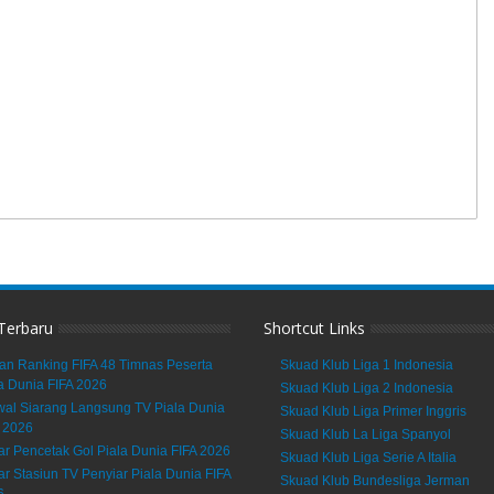
 Terbaru
Shortcut Links
an Ranking FIFA 48 Timnas Peserta
Skuad Klub Liga 1 Indonesia
a Dunia FIFA 2026
Skuad Klub Liga 2 Indonesia
al Siarang Langsung TV Piala Dunia
Skuad Klub Liga Primer Inggris
 2026
Skuad Klub La Liga Spanyol
ar Pencetak Gol Piala Dunia FIFA 2026
Skuad Klub Liga Serie A Italia
ar Stasiun TV Penyiar Piala Dunia FIFA
Skuad Klub Bundesliga Jerman
6