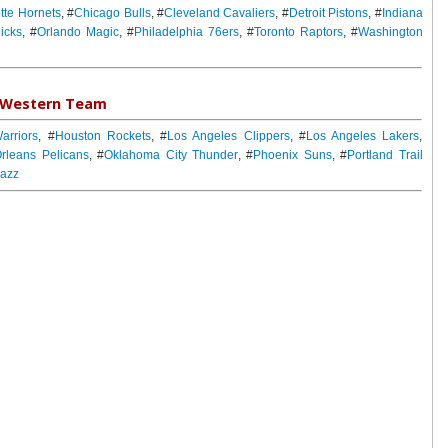
tte Hornets
, #
Chicago Bulls
, #
Cleveland Cavaliers
, #
Detroit Pistons
, #
Indiana
icks
, #
Orlando Magic
, #
Philadelphia 76ers
, #
Toronto Raptors
, #
Washington
Western Team
arriors
, #
Houston Rockets
, #
Los Angeles Clippers
, #
Los Angeles Lakers
,
rleans Pelicans
, #
Oklahoma City Thunder
, #
Phoenix Suns
, #
Portland Trail
Jazz