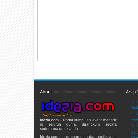
About
Arsip
Urut
Pial
Jadw
FIFA
Idezia.com
- Portal kumpulan event menarik
di seluruh dunia, dirangkum secara
Daft
sederhana untuk anda.
Daft
Idezia.com menyimpan data dan hasil event-
202