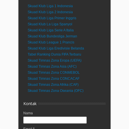
Skuad Klub Liga 1 Indonesia
Skuad Klub Liga 2 Indonesia
Skuad Klub Liga Primer Inggris
Skuad Klub La Liga Spanyol
Skuad Klub Liga Serie A Italia
Skuad Klub Bundesliga Jerman
Skuad Klub League 1 Prancis
Skuad Klub Liga Eredivisie Belanda
Tabel Ranking Dunia FIFA Terbaru
Skuad Timnas Zona Eropa (UEFA)
Skuad Timnas Zona Asia (AFC)
Skuad Timnas Zona CONMEBOL
Skuad Timnas Zona CONCACAF
Skuad Timnas Zona Afrika (CAF)
Skuad Timnas Zona Oseania (OFC)
Kontak
Nama
Email
*