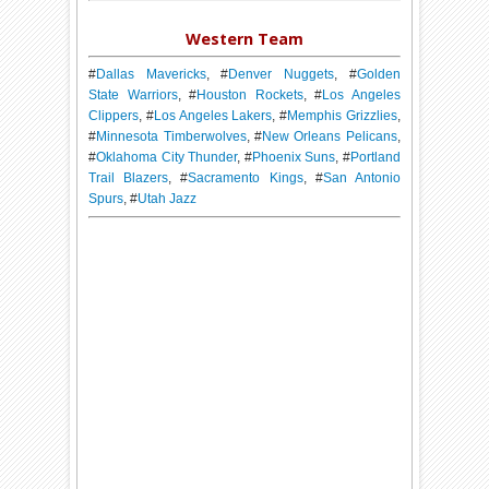
Western Team
#
Dallas Mavericks
, #
Denver Nuggets
, #
Golden
State Warriors
, #
Houston Rockets
, #
Los Angeles
Clippers
, #
Los Angeles Lakers
, #
Memphis Grizzlies
,
#
Minnesota Timberwolves
, #
New Orleans Pelicans
,
#
Oklahoma City Thunder
, #
Phoenix Suns
, #
Portland
Trail Blazers
, #
Sacramento Kings
, #
San Antonio
Spurs
, #
Utah Jazz