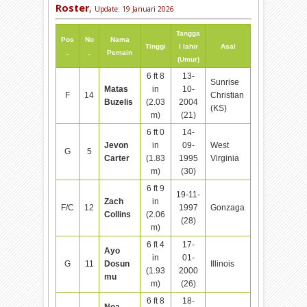
Roster
,
Update:
19 Januari 2026
Tangga
Pos
No
Nama
Tinggi
l lahir
Asal
.
.
Pemain
(Umur)
6 ft 8
13-
Sunrise
Matas
in
10-
F
14
Christian
Buzelis
(2.03
2004
(KS)
m)
(21)
6 ft 0
14-
Jevon
in
09-
West
G
5
Carter
(1.83
1995
Virginia
m)
(30)
6 ft 9
19-11-
Zach
in
F/C
12
1997
Gonzaga
Collins
(2.06
(28)
m)
6 ft 4
17-
Ayo
in
01-
G
11
Dosun
Illinois
(1.93
2000
mu
m)
(26)
6 ft 8
18-
Noa