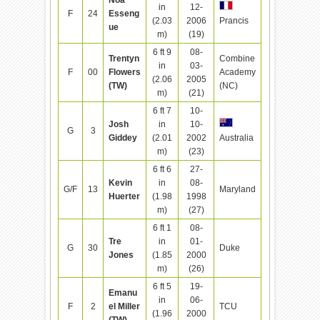
in
12-
F
24
Esseng
(2.03
2006
Prancis
ue
m)
(19)
6 ft 9
08-
Trentyn
Combine
in
03-
F
00
Flowers
Academy
(2.06
2005
(TW)
(NC)
m)
(21)
6 ft 7
10-
Josh
in
10-
G
3
Giddey
(2.01
2002
Australia
m)
(23)
6 ft 6
27-
Kevin
in
08-
G/F
13
Maryland
Huerter
(1.98
1998
m)
(27)
6 ft 1
08-
Tre
in
01-
G
30
Duke
Jones
(1.85
2000
m)
(26)
6 ft 5
19-
Emanu
in
06-
F
2
el Miller
TCU
(1.96
2000
(TW)