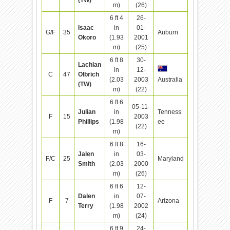
m)
(26)
6 ft 4
26-
Isaac
in
01-
G/F
35
Auburn
Okoro
(1.93
2001
m)
(25)
6 ft 8
30-
Lachlan
in
12-
C
47
Olbrich
(2.03
2003
Australia
(TW)
m)
(22)
6 ft 6
05-11-
Julian
in
Tenness
F
15
2003
Phillips
(1.98
ee
(22)
m)
6 ft 8
16-
Jalen
in
03-
F/C
25
Maryland
Smith
(2.03
2000
m)
(26)
6 ft 6
12-
Dalen
in
07-
F
7
Arizona
Terry
(1.98
2002
m)
(24)
6 ft 9
24-