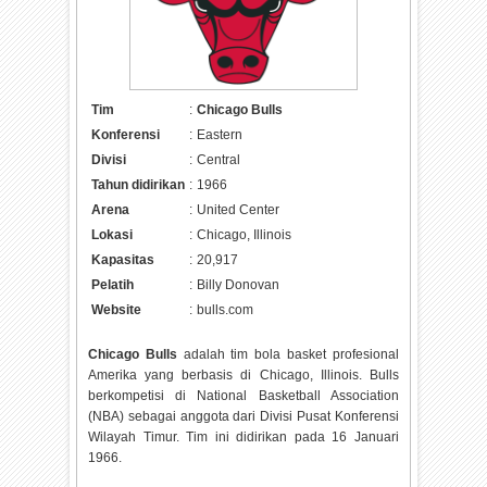
Tim
:
Chicago Bulls
Konferensi
:
Eastern
Divisi
:
Central
Tahun didirikan
:
1966
Arena
:
United Center
Lokasi
:
Chicago, Illinois
Kapasitas
:
20,917
Pelatih
:
Billy Donovan
Website
:
bulls.com
Chicago Bulls
adalah tim bola basket profesional
Amerika yang berbasis di Chicago, Illinois. Bulls
berkompetisi di National Basketball Association
(NBA) sebagai anggota dari Divisi Pusat Konferensi
Wilayah Timur. Tim ini didirikan pada 16 Januari
1966.