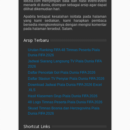
Idezia.com menyimpan data dan hasil event-event
menarik di dunia, disimpan sebagai arsip agar dapat
dilihat dikemudian hari.
Apabila terdapat kesalahan isi/data pada halaman
yang kami sediakan, kami harapkan pembaca
bersedia mengkoreksinya dengan mengisi komentar
pada halaman tersebut. Salam.
Arsip Terbaru
Urutan Ranking FIFA 48 Timnas Peserta Piala
Dunia FIFA 2026
Jadwal Siarang Langsung TV Piala Dunia FIFA
2026
Daftar Pencetak Gol Piala Dunia FIFA 2026
Daftar Stasiun TV Penyiar Piala Dunia FIFA 2026
Download Jadwal Piala Dunia FIFA 2026 Excel
.XLS
Hasil Klasemen Grup Piala Dunia FIFA 2026
48 Logo Timnas Peserta Piala Dunia FIFA 2026
Skuad Timnas Bosnia dan Herzegovina Piala
Dunia FIFA 2026
Shortcut Links