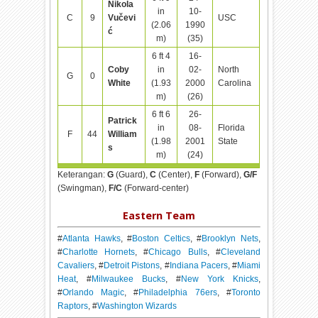
Nikola
in
10-
C
9
Vučevi
USC
(2.06
1990
ć
m)
(35)
6 ft 4
16-
Coby
in
02-
North
G
0
White
(1.93
2000
Carolina
m)
(26)
6 ft 6
26-
Patrick
in
08-
Florida
F
44
William
(1.98
2001
State
s
m)
(24)
Keterangan:
G
(Guard),
C
(Center),
F
(Forward),
G/F
(Swingman),
F/C
(Forward-center)
Eastern Team
#
Atlanta Hawks
, #
Boston Celtics
, #
Brooklyn Nets
,
#
Charlotte Hornets
, #
Chicago Bulls
, #
Cleveland
Cavaliers
, #
Detroit Pistons
, #
Indiana Pacers
, #
Miami
Heat
, #
Milwaukee Bucks
, #
New York Knicks
,
#
Orlando Magic
, #
Philadelphia 76ers
, #
Toronto
Raptors
, #
Washington Wizards