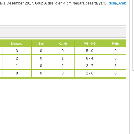
al 1 Desember 2017,
Grup A
diisi oleh 4 tim Negara peserta yaitu
Rusia
,
Arab
Menang
Seri
Kalah
MG - KG
Poin
3
0
0
5 - 0
9
2
0
1
8 - 4
6
1
0
2
2 - 7
3
0
0
3
2 - 6
0