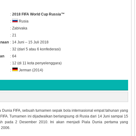
:
2018 FIFA World Cup Russia™
:
Rusia
:
Zabivaka
:
21
anaan
:
14 Juni – 15 Juli 2018
:
32 (dari 5 atau 6 konfederasi)
gan
:
64
:
12 (di 11 kota penyelenggara)
:
Jerman (2014)
a Dunia FIFA, sebuah turnamen sepak bola internasional empat tahunan yang
a FIFA. Turnamen ini dijadwalkan berlangsung di Rusia dari 14 Juni sampai 15
umah pada 2 Desember 2010. Ini akan menjadi Piala Dunia pertama yang
 2006.