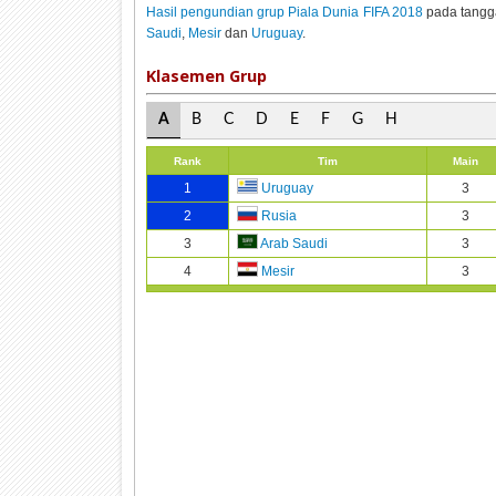
Hasil pengundian grup Piala Dunia FIFA 2018
pada tangg
Saudi
,
Mesir
dan
Uruguay
.
Klasemen Grup
A
B
C
D
E
F
G
H
Rank
Tim
Main
1
3
Uruguay
2
3
Rusia
3
3
Arab Saudi
4
3
Mesir