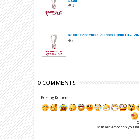
Qatar
1
Daftar Pencetak Gol Piala Dunia FIFA 20
0
0 COMMENTS :
Posting Komentar
C
To insert emoticon you m