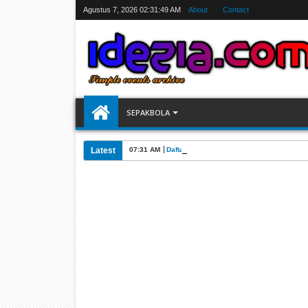
Agustus 7, 2026
02:31:50 AM
About
Contact
SEPAKBOLA
Latest
07:31 AM
Daftar Pencetak Gol Piala Dunia FIFA 202