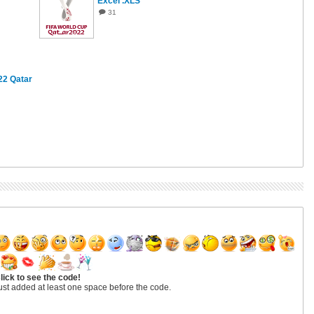
Excel .XLS
31
22 Qatar
lick to see the code!
ust added at least one space before the code.