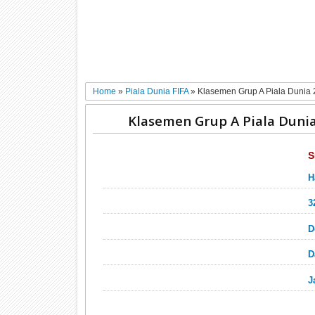
Home
»
Piala Dunia FIFA
»
Klasemen Grup A Piala Dunia
Klasemen Grup A Piala Dunia
S
H
3
D
D
J