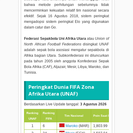
bahwa metode perhitungan sebelumnya tidak
mencerminkan kekuatan relatif tim nasional secara
efektif. Sejak 16 Agustus 2018, sistem peringkat
mengadopsi sistem peringkat Elo yang digunakan
dalam catur dan Go.
Federasi Sepakbola Uni Afrika Utara
atau
Union of
North African Football Federations
disingkat UNAF
adalah sepak bola asosiasi mengatur sepakbola di
Afrika bagian Utara. Subkonfederasi ini diluncurkan
pada tahun 2005 oleh anggota Konfederasi Sepak
Bola Afrika (CAF), Aljazair, Mesir, Libya, Maroko, dan
Tunisia.
Peringkat Dunia FIFA Zona
Afrika Utara (UNAF)
Berdasarkan Live Update tanggal:
3 Agustus 2026
Ranking
Ranking
Poin
Tim Nasional
Poin Saat Ini
UNAF
FIFA
Sebelumny
1
6
1,803.99
1,804
Maroko
(MAR)