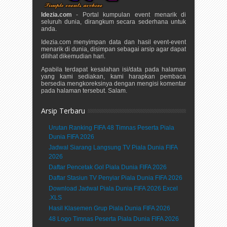
Idezia.com
- Portal kumpulan event menarik di
seluruh dunia, dirangkum secara sederhana untuk
anda.
Idezia.com menyimpan data dan hasil event-event
menarik di dunia, disimpan sebagai arsip agar dapat
dilihat dikemudian hari.
Apabila terdapat kesalahan isi/data pada halaman
yang kami sediakan, kami harapkan pembaca
bersedia mengkoreksinya dengan mengisi komentar
pada halaman tersebut. Salam.
Arsip Terbaru
Urutan Ranking FIFA 48 Timnas Peserta Piala
Dunia FIFA 2026
Jadwal Siarang Langsung TV Piala Dunia FIFA
2026
Daftar Pencetak Gol Piala Dunia FIFA 2026
Daftar Stasiun TV Penyiar Piala Dunia FIFA 2026
Download Jadwal Piala Dunia FIFA 2026 Excel
.XLS
Hasil Klasemen Grup Piala Dunia FIFA 2026
48 Logo Timnas Peserta Piala Dunia FIFA 2026