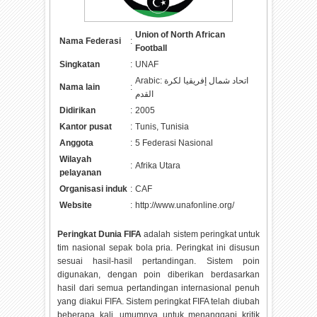
Union of North African
Nama Federasi
:
Football
Singkatan
:
UNAF
Arabic: اتحاد شمال إفريقيا لكرة
Nama lain
:
القدم
Didirikan
:
2005
Kantor pusat
:
Tunis, Tunisia
Anggota
:
5 Federasi Nasional
Wilayah
:
Afrika Utara
pelayanan
Organisasi induk
:
CAF
Website
:
http://www.unafonline.org/
Peringkat Dunia FIFA
adalah sistem peringkat untuk
tim nasional sepak bola pria. Peringkat ini disusun
sesuai hasil-hasil pertandingan. Sistem poin
digunakan, dengan poin diberikan berdasarkan
hasil dari semua pertandingan internasional penuh
yang diakui FIFA. Sistem peringkat FIFA telah diubah
beberapa kali, umumnya untuk menanggapi kritik