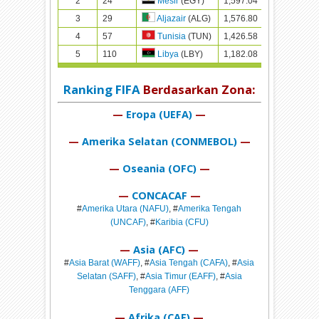
2
24
1,597.04
1,597
Mesir
(EGY)
3
29
1,576.80
1,577
Aljazair
(ALG)
4
57
1,426.58
1,427
Tunisia
(TUN)
5
110
1,182.08
1,182
Libya
(LBY)
Ranking FIFA
Berdasarkan Zona:
—
Eropa (UEFA)
—
—
Amerika Selatan (CONMEBOL)
—
—
Oseania (OFC)
—
—
CONCACAF
—
#
Amerika Utara (NAFU)
, #
Amerika Tengah
(UNCAF)
, #
Karibia (CFU)
—
Asia (AFC)
—
#
Asia Barat (WAFF)
, #
Asia Tengah (CAFA)
, #
Asia
Selatan (SAFF)
, #
Asia Timur (EAFF)
, #
Asia
Tenggara (AFF)
—
Afrika (CAF)
—