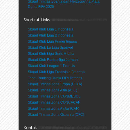
Skuad Timnas Bosnia dan Herzegovina Piala
Dunia FIFA 2026
Shortcut Links
Skuad Klub Liga 1 Indonesia
Skuad Klub Liga 2 Indonesia
Skuad Klub Liga Primer Inggris
Skuad Klub La Liga Spanyol
Skuad Klub Liga Serie A Italia
Skuad Klub Bundesliga Jerman
Skuad Klub League 1 Prancis
Skuad Klub Liga Eredivisie Belanda
Tabel Ranking Dunia FIFA Terbaru
Skuad Timnas Zona Eropa (UEFA)
Skuad Timnas Zona Asia (AFC)
Skuad Timnas Zona CONMEBOL
Skuad Timnas Zona CONCACAF
Skuad Timnas Zona Afrika (CAF)
Skuad Timnas Zona Oseania (OFC)
Kontak